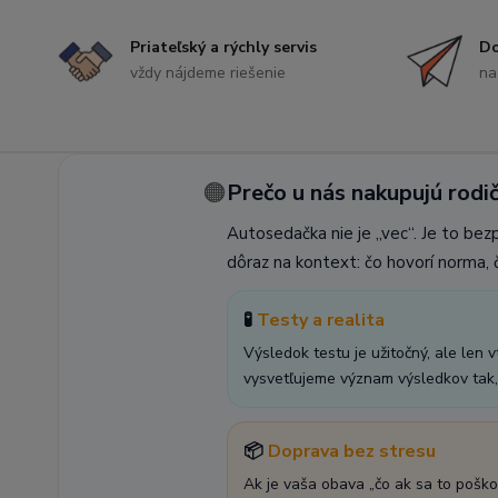
Priateľský a rýchly servis
Do
vždy nájdeme riešenie
na
🟠
Prečo u nás nakupujú rodič
Autosedačka nie je „vec“. Je to bez
dôraz na kontext: čo hovorí norma, č
🧪
Testy a realita
Výsledok testu je užitočný, ale len 
vysvetľujeme význam výsledkov tak, 
📦
Doprava bez stresu
Ak je vaša obava „čo ak sa to poško