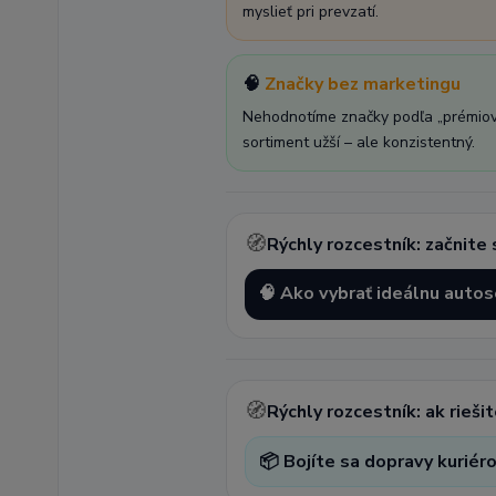
myslieť pri prevzatí.
🧠
Značky bez marketingu
Nehodnotíme značky podľa „prémiovej
sortiment užší – ale konzistentný.
🧭
Rýchly rozcestník: začnite
🧠 Ako vybrať ideálnu auto
🧭
Rýchly rozcestník: ak rieš
📦 Bojíte sa dopravy kuriér