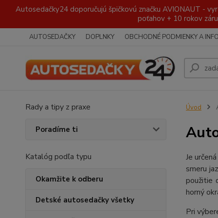
Autosedačky24 doporučujú špičkovú značku AVIONAUT - vyroben
poťahov + 10 rokov záru
AUTOSEDAČKY
DOPLNKY
OBCHODNÉ PODMIENKY A INF
Rady a tipy z praxe
Úvod
A
Auto
Poradíme ti
Katalóg podľa typu
Je určená
smeru jaz
Okamžite k odberu
použitie
horný okr
Detské autosedačky všetky
Pri výber