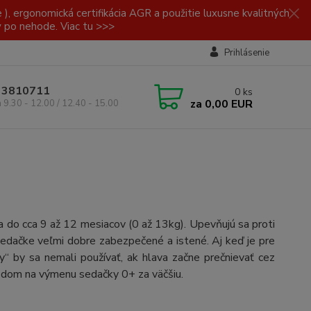
, ergonomická certifikácia AGR a použitie luxusne kvalitných
y po nehode. Viac tu >>>
Prihlásenie
/ 3810711
0
ks
za
0,00 EUR
a 9.30 - 12.00 / 12.40 - 15.00
nia do cca 9 až 12 mesiacov (0 až 13kg). Upevňujú sa proti
sedačke veľmi dobre zabezpečené a istené. Aj keď je pre
“ by sa nemali používať, ak hlava začne prečnievať cez
vodom na výmenu sedačky 0+ za väčšiu.