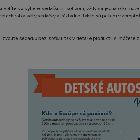
si volíte vo výbere sedačku s isofixom, vždy sa jedná o komplet
eloch robia sety sedačky a základne, takto sú potom v komple
si zvolíte sedačku bez isofixu, tak v detaile produktu si môžete