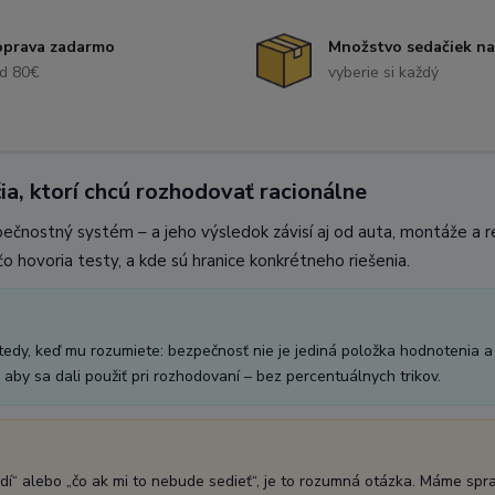
prava zadarmo
Množstvo sedačiek na
d 80€
vyberie si každý
ia, ktorí chcú rozhodovať racionálne
pečnostný systém – a jeho výsledok závisí aj od auta, montáže a 
o hovoria testy, a kde sú hranice konkrétneho riešenia.
vtedy, keď mu rozumiete: bezpečnosť nie je jediná položka hodnotenia a
aby sa dali použiť pri rozhodovaní – bez percentuálnych trikov.
dí“ alebo „čo ak mi to nebude sedieť“, je to rozumná otázka. Máme spr