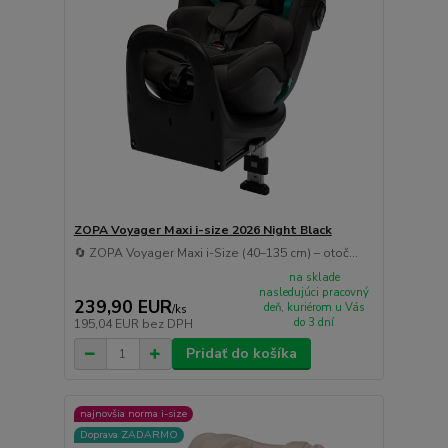
ZOPA Voyager Maxi i-size 2026 Night Black
🔄 ZOPA Voyager Maxi i-Size (40–135 cm) – otoč...
na sklade
nasledujúci pracovný
239,90 EUR
deň, kuriérom u Vás
/
ks
do 3 dní
195,04 EUR
bez DPH
Pridať do košíka
najnovšia norma i-size
Doprava ZADARMO