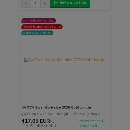
Pridať do košíka
najnovšia norma i-size
Skvelá bezpečnosť a kvalita
Doprava ZADARMO
AVOVA Swan-fix i-size 2026 Gold Jungle
🧪 AVOVA Swan-Fix i-Size (40–125 cm) – jedna s...
417,05 EUR
odosielame do 3
/
ks
pracovných dní
339,06 EUR
bez DPH