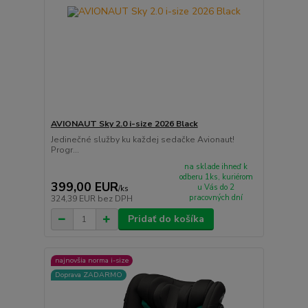
AVIONAUT Sky 2.0 i-size 2026 Black
Jedinečné služby ku každej sedačke Avionaut!
Progr...
na sklade ihneď k
odberu 1ks, kuriérom
399,00 EUR
u Vás do 2
/
ks
pracovných dní
324,39 EUR
bez DPH
Pridať do košíka
najnovšia norma i-size
Doprava ZADARMO