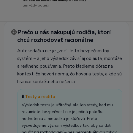
ten vždy poteši....
🟠
Prečo u nás nakupujú rodičia, ktorí
chcú rozhodovať racionálne
Autosedačka nie je „vec“. Je to bezpečnostný
systém – a jeho výsledok závisí aj od auta, montáže
a reálneho používania. Preto kladieme dôraz na
kontext: čo hovorí norma, čo hovoria testy, a kde sú
hranice konkrétneho riešenia.
🧪
Testy a realita
Výsledok testu je užitočný, ale len vtedy, keď mu
rozumiete: bezpečnosť nie je jediná položka
hodnotenia a metodika je kľúčová. Preto
vysvetľujeme význam výsledkov tak, aby sa dali
použiť pri rozhodovaní – bez percentuálnych trikov.