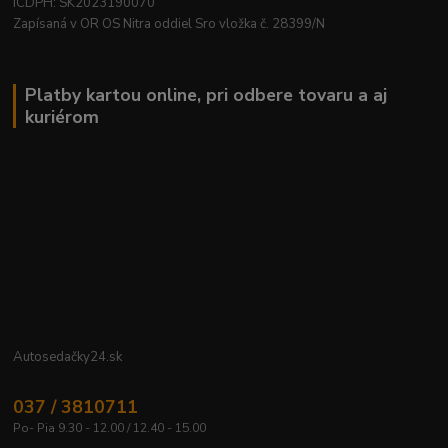
ICDPH: SK2023190070
Zapísaná v OR OS Nitra oddiel Sro vložka č. 28399/N
Platby kartou online, pri odbere tovaru a aj
kuriérom
Autosedačky24.sk
037 / 3810711
Po- Pia 9.30 - 12.00 / 12.40 - 15.00