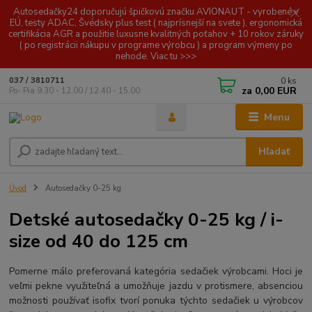
Autosedačky24 doporučujú špičkovú značku AVIONAUT - vyrobené v
EÚ, testy ADAC, Švédsky plus test ( najprísnejší na svete ), ergonomická
certifikácia AGR a použitie luxusne kvalitných poťahov + 10 rokov záruky
( po registrácii nákupu v programe výrobcu ) a program výmeny po
nehode. Viac tu >>>
0
ks
037 / 3810711
za
0,00 EUR
Po- Pia 9.30 - 12.00 / 12.40 - 15.00
Menu
Hľadať
Úvod
Autosedačky 0-25 kg
Detské autosedačky 0-25 kg / i-
size od 40 do 125 cm
Pomerne málo preferovaná kategória sedačiek výrobcami. Hoci je
veľmi pekne využiteľná a umožňuje jazdu v protismere, absenciou
možnosti používať isofix tvorí ponuka týchto sedačiek u výrobcov