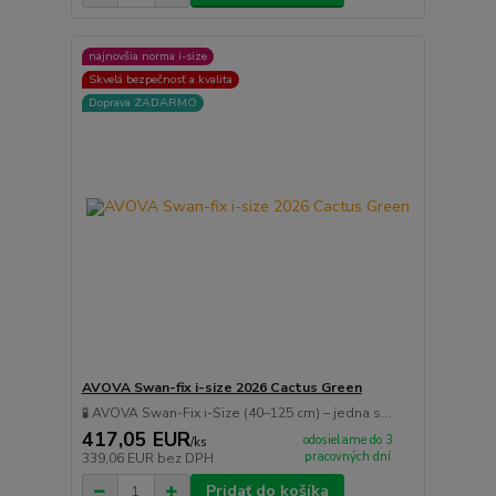
najnovšia norma i-size
Skvelá bezpečnosť a kvalita
Doprava ZADARMO
AVOVA Swan-fix i-size 2026 Cactus Green
🧪 AVOVA Swan-Fix i-Size (40–125 cm) – jedna s...
417,05 EUR
odosielame do 3
/
ks
pracovných dní
339,06 EUR
bez DPH
Pridať do košíka