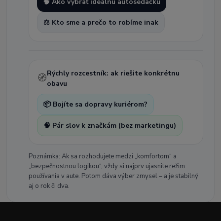
🧠 Ako vybrať ideálnu autosedačku
⚖️ Kto sme a prečo to robíme inak
Rýchly rozcestník: ak riešite konkrétnu
🧭
obavu
📦 Bojíte sa dopravy kuriérom?
🧠 Pár slov k značkám (bez marketingu)
Poznámka: Ak sa rozhodujete medzi „komfortom“ a
„bezpečnostnou logikou“, vždy si najprv ujasnite režim
používania v aute. Potom dáva výber zmysel – a je stabilný
aj o rok či dva.