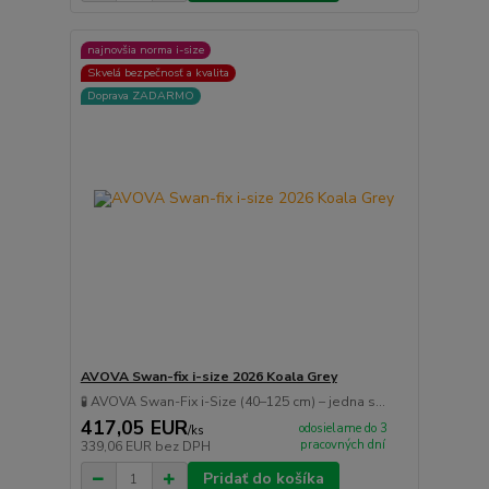
najnovšia norma i-size
Skvelá bezpečnosť a kvalita
Doprava ZADARMO
AVOVA Swan-fix i-size 2026 Koala Grey
🧪 AVOVA Swan-Fix i-Size (40–125 cm) – jedna s...
417,05 EUR
odosielame do 3
/
ks
pracovných dní
339,06 EUR
bez DPH
Pridať do košíka