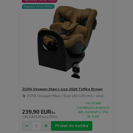
najnovšia norma i-size
Doprava ZADARMO
ZOPA Voyager Maxi i-size 2026 Toffee Brown
🔄 ZOPA Voyager Maxi i-Size (40–135 cm) – otoč...
na sklade
nasledujúci pracovný
239,90 EUR
deň, kuriérom u Vás
/
ks
do 3 dní
195,04 EUR
bez DPH
Pridať do košíka