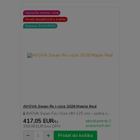
najnovšia norma i-size
Skvelá bezpečnosť a kvalita
Doprava ZADARMO
AVOVA Swan-fix i-size 2026 Maple Red
🧪 AVOVA Swan-Fix i-Size (40–125 cm) – jedna s...
417,05 EUR
odosielame do 3
/
ks
pracovných dní
339,06 EUR
bez DPH
Pridať do košíka