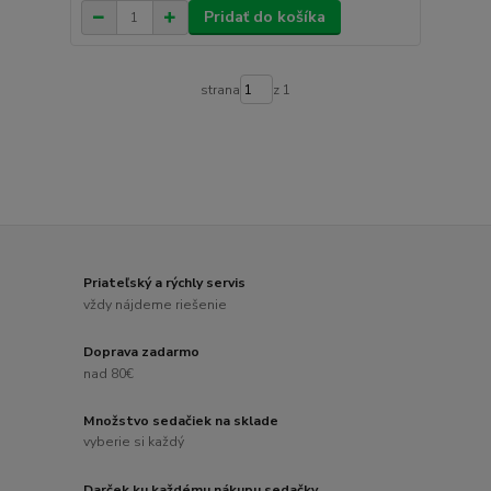
Pridať do košíka
strana
z 1
Priateľský a rýchly servis
vždy nájdeme riešenie
Doprava zadarmo
nad 80€
Množstvo sedačiek na sklade
vyberie si každý
Darček ku každému nákupu sedačky