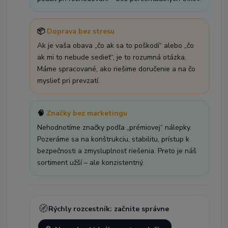
📦
Doprava bez stresu
Ak je vaša obava „čo ak sa to poškodí“ alebo „čo
ak mi to nebude sedieť“, je to rozumná otázka.
Máme spracované, ako riešime doručenie a na čo
myslieť pri prevzatí.
🧠
Značky bez marketingu
Nehodnotíme značky podľa „prémiovej“ nálepky.
Pozeráme sa na konštrukciu, stabilitu, prístup k
bezpečnosti a zmysluplnosť riešenia. Preto je náš
sortiment užší – ale konzistentný.
🧭
Rýchly rozcestník: začnite správne