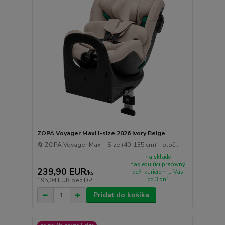
ZOPA Voyager Maxi i-size 2026 Ivory Beige
🔄 ZOPA Voyager Maxi i-Size (40–135 cm) – otoč...
na sklade
nasledujúci pracovný
239,90 EUR
deň, kuriérom u Vás
/
ks
do 3 dní
195,04 EUR
bez DPH
Pridať do košíka