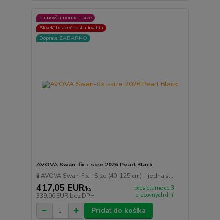
najnovšia norma i-size
Skvelá bezpečnosť a kvalita
Doprava ZADARMO
AVOVA Swan-fix i-size 2026 Pearl Black
🧪 AVOVA Swan-Fix i-Size (40–125 cm) – jedna s...
417,05 EUR
odosielame do 3
/
ks
pracovných dní
339,06 EUR
bez DPH
Pridať do košíka