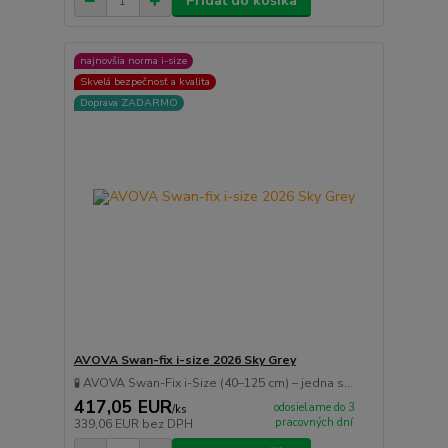
Pridať do košíka
najnovšia norma i-size
Skvelá bezpečnosť a kvalita
Doprava ZADARMO
AVOVA Swan-fix i-size 2026 Sky Grey
🧪 AVOVA Swan-Fix i-Size (40–125 cm) – jedna s...
417,05 EUR
odosielame do 3
/
ks
pracovných dní
339,06 EUR
bez DPH