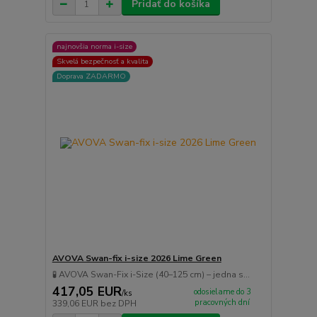
Pridať do košíka
najnovšia norma i-size
Skvelá bezpečnosť a kvalita
Doprava ZADARMO
AVOVA Swan-fix i-size 2026 Lime Green
🧪 AVOVA Swan-Fix i-Size (40–125 cm) – jedna s...
417,05 EUR
odosielame do 3
/
ks
pracovných dní
339,06 EUR
bez DPH