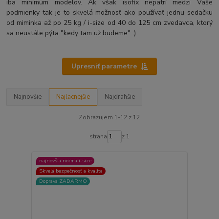
iba minimum modelov. Ak však isofix nepatrí medzi Vaše
podmienky tak je to skvelá možnosť ako používať jednu sedačku
od miminka až po 25 kg / i-size od 40 do 125 cm zvedavca, ktorý
sa neustále pýta "kedy tam už budeme" :)
Upresniť parametre
Najnovšie
Najlacnejšie
Najdrahšie
Zobrazujem 1-12 z 12
strana
z 1
najnovšia norma i-size
Skvelá bezpečnosť a kvalita
Doprava ZADARMO