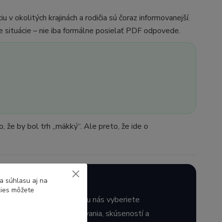
v okolitých krajinách a rodičia sú čoraz informovanejší.
e situácie – nie iba formálne posielať PDF odpovede.
, že by bol trh „mäkký“. Ale preto, že ide o
 istotu výberu.
a súhlasu aj na
kies môžete
stojíme si za tým. Ak si u nás vyberiete
sledok dlhodobého filtrovania, skúseností a