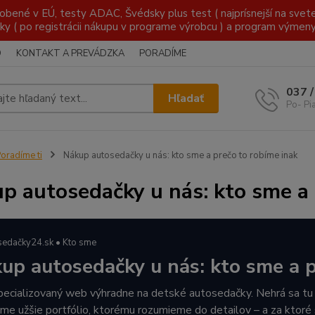
é v EÚ, testy ADAC, Švédsky plus test ( najprísnejší na svete )
ky ( po registrácii nákupu v programe výrobcu ) a program výmen
O
KONTAKT A PREVÁDZKA
PORADÍME
037 
Hľadať
Po- Pi
oradíme ti
Nákup autosedačky u nás: kto sme a prečo to robíme inak
p autosedačky u nás: kto sme a 
sedačky24.sk • Kto sme
up autosedačky u nás: kto sme a p
ecializovaný web výhradne na detské autosedačky. Nehrá sa tu h
me užšie portfólio, ktorému rozumieme do detailov – a za ktoré 