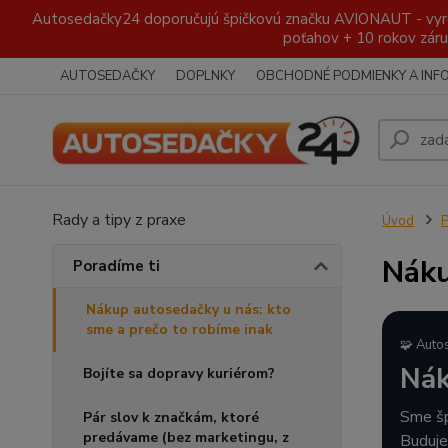
Autosedačky24 doporučujú špičkovú značku AVIONAUT - vyroben
poťahov + 10 rokov záru
AUTOSEDAČKY
DOPLNKY
OBCHODNÉ PODMIENKY A INF
Rady a tipy z praxe
Úvod
P
Náku
Poradíme ti
Nákup autosedačky u nás: kto
sme a prečo to robíme inak
🧩 Auto
Nák
Bojíte sa dopravy kuriérom?
Sme šp
Pár slov k značkám, ktoré
predávame (bez marketingu, z
Buduje