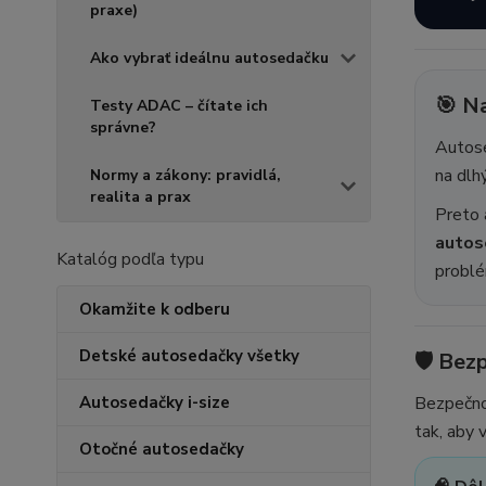
praxe)
Ako vybrať ideálnu autosedačku
🎯 Na
Testy ADAC – čítate ich
správne?
Autose
na dlh
Normy a zákony: pravidlá,
realita a prax
Preto 
autos
Katalóg podľa typu
problé
Okamžite k odberu
Detské autosedačky všetky
🛡️ Bez
Autosedačky i-size
Bezpečnos
tak, aby 
Otočné autosedačky