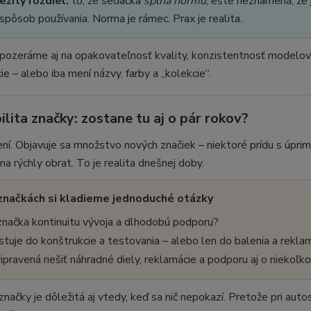
ežitý rozdiel:
to, že sedačka
spĺňa normu
, ešte neznamená, že 
spôsob používania. Norma je rámec. Prax je realita.
pozeráme aj na opakovateľnosť kvality, konzistentnosť modelovýc
ie – alebo iba mení názvy, farby a „kolekcie“.
ilita značky: zostane tu aj o pár rokov?
ní. Objavuje sa množstvo nových značiek – niektoré prídu s úpri
 na rýchly obrat. To je realita dnešnej doby.
 značkách si kladieme jednoduché otázky
načka kontinuitu vývoja a dlhodobú podporu?
stuje do konštrukcie a testovania – alebo len do balenia a rekla
ripravená riešiť náhradné diely, reklamácie a podporu aj o niekoľk
 značky je dôležitá aj vtedy, keď sa nič nepokazí. Pretože pri aut