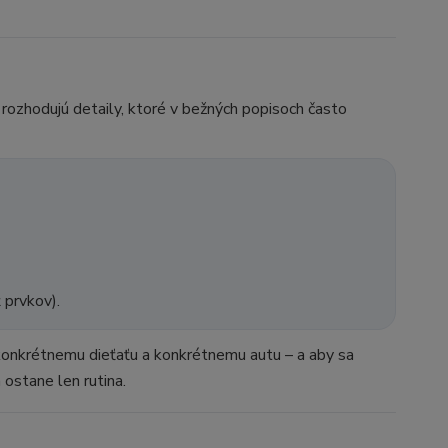
i rozhodujú detaily, ktoré v bežných popisoch často
 prvkov).
l konkrétnemu dieťaťu a konkrétnemu autu – a aby sa
 ostane len rutina.