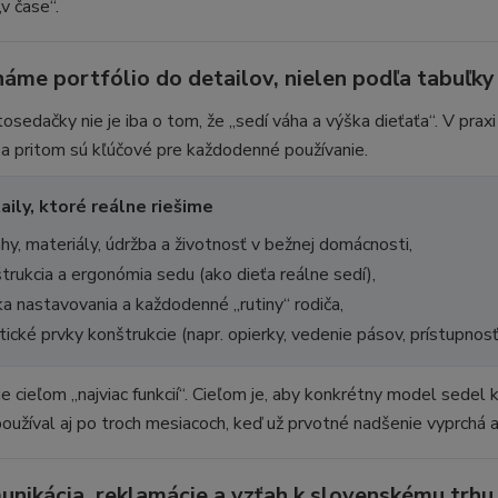
v čase“.
náme portfólio do detailov, nielen podľa tabuľky
osedačky nie je iba o tom, že „sedí váha a výška dieťaťa“. V prax
 a pritom sú kľúčové pre každodenné používanie.
aily, ktoré reálne riešime
hy, materiály, údržba a životnosť v bežnej domácnosti,
trukcia a ergonómia sedu (ako dieťa reálne sedí),
ka nastavovania a každodenné „rutiny“ rodiča,
tické prvky konštrukcie (napr. opierky, vedenie pásov, prístupnosť
je cieľom „najviac funkcií“. Cieľom je, aby konkrétny model sede
oužíval aj po troch mesiacoch, keď už prvotné nadšenie vyprchá a
unikácia, reklamácie a vzťah k slovenskému trhu