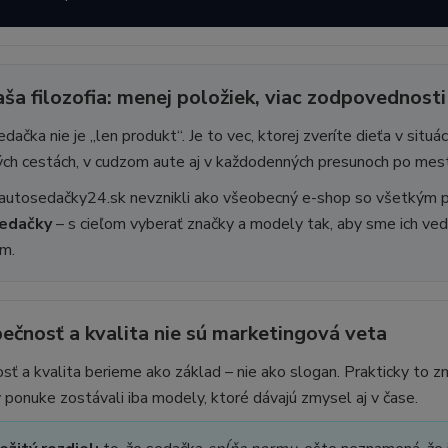
ša filozofia: menej položiek, viac zodpovednosti
dačka nie je „len produkt“. Je to vec, ktorej zveríte dieťa v sit
ých cestách, v cudzom aute aj v každodenných presunoch po mes
autosedačky24.sk nevznikli ako všeobecný e-shop so všetkým pr
edačky
– s cieľom vyberať značky a modely tak, aby sme ich vedel
m.
pečnosť a kvalita nie sú marketingová veta
ť a kvalita berieme ako základ – nie ako slogan. Prakticky to
v ponuke zostávali iba modely, ktoré dávajú zmysel aj v čase.