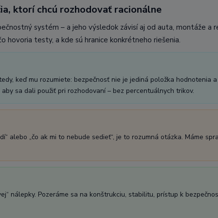
ia, ktorí chcú rozhodovať racionálne
pečnostný systém – a jeho výsledok závisí aj od auta, montáže a 
o hovoria testy, a kde sú hranice konkrétneho riešenia.
vtedy, keď mu rozumiete: bezpečnosť nie je jediná položka hodnotenia a
aby sa dali použiť pri rozhodovaní – bez percentuálnych trikov.
dí“ alebo „čo ak mi to nebude sedieť“, je to rozumná otázka. Máme spr
“ nálepky. Pozeráme sa na konštrukciu, stabilitu, prístup k bezpečnost