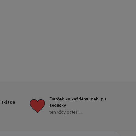
Darček ku každému nákupu
 sklade
sedačky
ten vždy poteši....