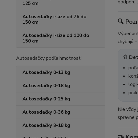
podporu „
125 cm
Autosedačky i-size od 76 do
🔍 Poz
150 cm
Výber aut
Autosedačky i-size od 100 do
150 cm
chýbajú –
🧷 Det
Autosedačky podľa hmotnosti
poťa
Autosedačky 0-13 kg
konš
logi
Autosedačky 0-18 kg
prak
Autosedačky 0-25 kg
Nie vždy 
Autosedačky 0-36 kg
správne p
Autosedačky 9-18 kg
🤝 Kom