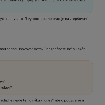
je automaticky najlepšou voľbou pre konkrétne dieťa,
h radov a to, či výrobca reálne pracuje na zlepšovaní
mnou snahou inovovať detskú bezpečnosť, iné sú skôr
my?
o rokov?
osedačke nejde len o nákup „dnes“, ale o používanie a