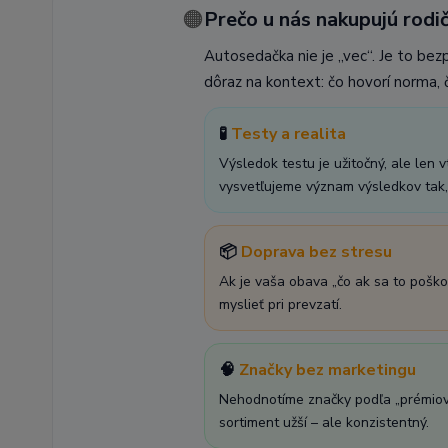
🟠
Prečo u nás nakupujú rodič
Autosedačka nie je „vec“. Je to bez
dôraz na kontext: čo hovorí norma, č
🧪
Testy a realita
Výsledok testu je užitočný, ale len 
vysvetľujeme význam výsledkov tak, 
📦
Doprava bez stresu
Ak je vaša obava „čo ak sa to poško
myslieť pri prevzatí.
🧠
Značky bez marketingu
Nehodnotíme značky podľa „prémiovej
sortiment užší – ale konzistentný.