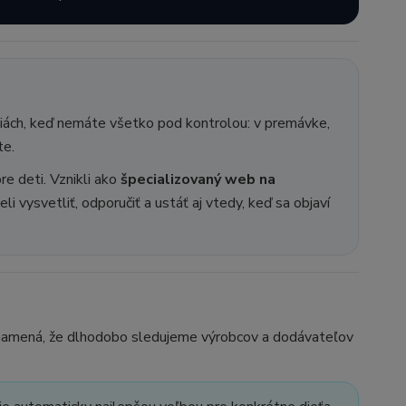
uáciách, keď nemáte všetko pod kontrolou: v premávke,
te.
e deti. Vznikli ako
špecializovaný web na
i vysvetliť, odporučiť a ustáť aj vtedy, keď sa objaví
 znamená, že dlhodobo sledujeme výrobcov a dodávateľov