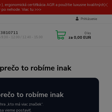
, ergonomická certifikácia AGR a použitie luxusne kvalitných
y po nehode. Viac tu >>>
Prihlásenie
/ 3810711
0
ks
za
0,00 EUR
a 9.30 - 12.00 / 12.40 - 15.00
prečo to robíme inak
rečo to robíme inak
ra „kto má viac značiek“.
sa vieme postaviť.