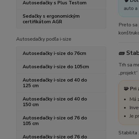
🧠 Dôl
Autosedačky s Plus Testom
auto a 
Sedačky s ergonomickým
certifikátom AGR
Preto sa 
konštrukc
Autosedačky podľa i-size
🧱 Stab
Autosedačky i-size do 76cm
Trh sa me
Autosedačky i-size do 105cm
„projekt“
Autosedačky i-size od 40 do
125 cm
🧩 Pri
Autosedačky i-size od 40 do
Má z
150 cm
Inve
Je p
Autosedačky i-size od 76 do
105 cm
Stabilita
Autosedačky i-size od 76 do