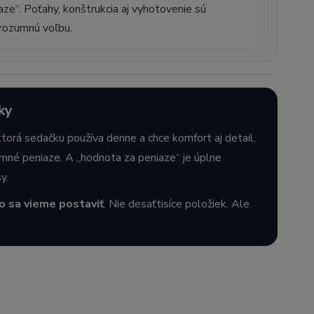
e“. Poťahy, konštrukcia aj vyhotovenie sú
 rozumnú voľbu.
ky
torá sedačku používa denne a chce komfort aj detail.
mné peniaze. A „hodnota za peniaze“ je úplne
y.
o sa vieme postaviť
. Nie desaťtisíce položiek. Ale