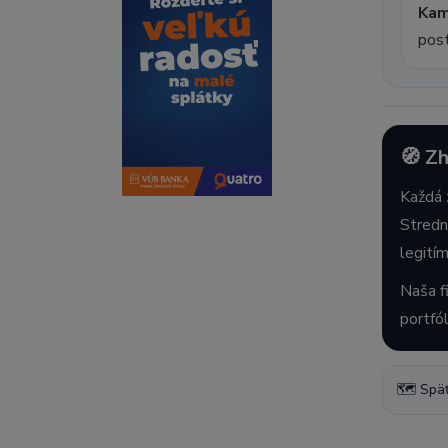
Kam
post
🧭 Zh
Každá 
Stredn
legití
Naša f
portfól
🗺️ Späť