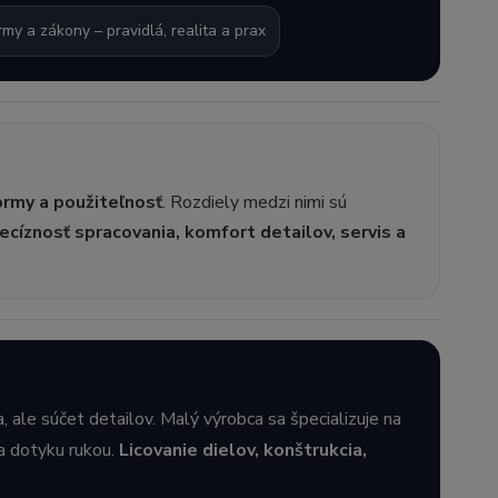
my a zákony – pravidlá, realita a prax
rmy a použiteľnosť
. Rozdiely medzi nimi sú
recíznosť spracovania, komfort detailov, servis a
, ale súčet detailov. Malý výrobca sa špecializuje na
 a dotyku rukou.
Licovanie dielov, konštrukcia,