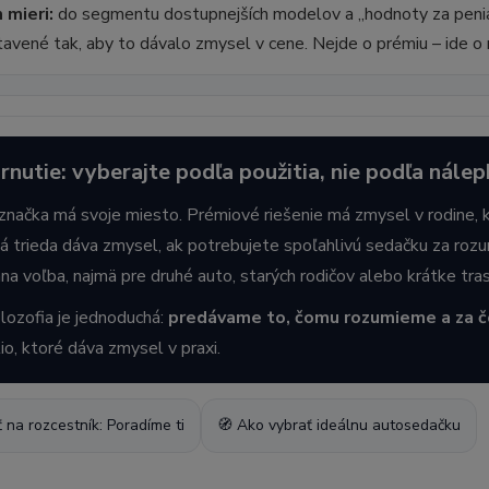
 mieri:
do segmentu dostupnejších modelov a „hodnoty za peniaz
avené tak, aby to dávalo zmysel v cene. Nejde o prémiu – ide o
rnutie: vyberajte podľa použitia, nie podľa nálep
značka má svoje miesto. Prémiové riešenie má zmysel v rodine, k
á trieda dáva zmysel, ak potrebujete spoľahlivú sedačku za rozu
mna voľba, najmä pre druhé auto, starých rodičov alebo krátke tras
ilozofia je jednoduchá:
predávame to, čomu rozumieme a za č
io, ktoré dáva zmysel v praxi.
 na rozcestník: Poradíme ti
🧭 Ako vybrať ideálnu autosedačku