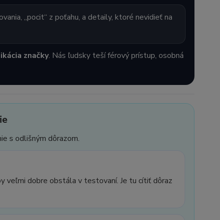
ovania, „pocit“ z poťahu, a detaily, ktoré nevidieť na
kácia značky
. Nás ľudsky teší férový prístup, osobná
ie
ínie s odlišným dôrazom.
y veľmi dobre obstála v testovaní. Je tu cítiť dôraz