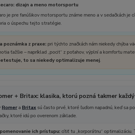
Recaro: dizajn a meno motorsportu
ro je pre fanúšikov motorsportu známe meno a v sedačkách je cí
ria o úspechu tejto stratégie.
a poznámka z praxe:
pri týchto značkách nám niekedy chýba väč
otia ťažšie – napríklad „pocit“ z poťahov, výplní a komfortu mater
netestuje, to sa niekedy optimalizuje menej
.
omer + Britax: klasika, ktorú pozná takmer každý
y
Romer
a
Britax
sú často prvé, ktoré ľuďom napadnú, keď sa po
ačky, ktoré idú po overenom základe.
 pomenovanie ich prístupu:
cítiť tu „korporátnu“ optimalizáciu.