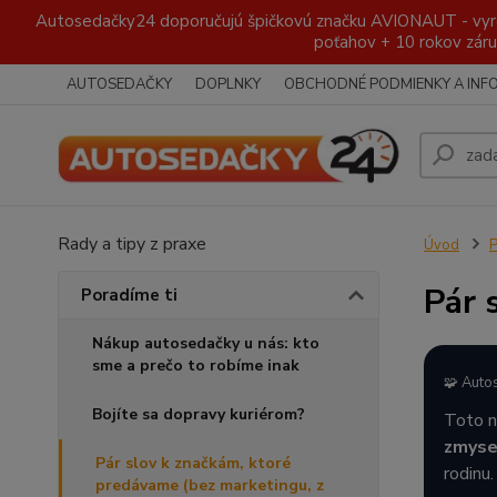
Autosedačky24 doporučujú špičkovú značku AVIONAUT - vyroben
poťahov + 10 rokov záru
AUTOSEDAČKY
DOPLNKY
OBCHODNÉ PODMIENKY A INF
Rady a tipy z praxe
Úvod
P
Pár 
Poradíme ti
Nákup autosedačky u nás: kto
sme a prečo to robíme inak
🧩 Auto
Bojíte sa dopravy kuriérom?
Toto n
zmyse
Pár slov k značkám, ktoré
rodinu.
predávame (bez marketingu, z