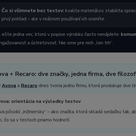
Čo si všimnete bez testov:
kvalita materiálov, stabilita sprac
prvý pohľad – ale v reálnom používaní ich oceníte.
 ešte jedna vec, ktorú v popise výrobku často nenájdete:
komuni
ngažovanosť a ústretovosť. Nie sme pre nich „len trh“.
ova + Recaro: dve značky, jedna firma, dve filozof
y
Avova
a
Recaro
dnes tvoria jednu firmu, ktorá produkuje dve l
Avova: orientácia na výsledky testov
a pôsobí „inžiniersky“ – ako značka, ktorá skladá sedačku tak, ab
o, čo sa v testoch priamo hodnotí.