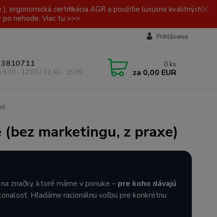
, ergonomická certifikácia AGR a použitie luxusne kvalitných
y po nehode. Viac tu >>>
Prihlásenie
/ 3810711
0
ks
za
0,00 EUR
a 9.30 - 12.00 / 12.40 - 15.00
e)
 (bez marketingu, z praxe)
ad na značky, ktoré máme v ponuke –
pre koho dávajú
okonalosť. Hľadáme racionálnu voľbu pre konkrétnu