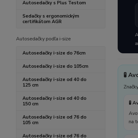
Autosedačky s Plus Testom
Sedačky s ergonomickým
certifikátom AGR
A
Autosedačky podľa i-size
a
Autosedačky i-size do 76cm
Autosedačky i-size do 105cm
🧪 Av
Autosedačky i-size od 40 do
125 cm
Značk
Autosedačky i-size od 40 do
🧪 
150 cm
Avov
Autosedačky i-size od 76 do
na t
105 cm
Autosedačky i-size od 76 do