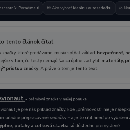
ozcestník: Poradíme ti
🧭 Ako vybrať ideálnu autosedačku
⚖️ Nor
o tento článok čítať
 značky, ktoré predávame, musia spĺňať základ:
bezpečnosť, no
tejšie v tom, čo testy nemajú šancu úplne zachytiť:
materiály, p
ý“ prístup značky
. A práve o tom je tento text.
Avionaut
• prémiová značka v našej ponuke
vionaut je pre nás príklad značky, kde „prémiovosť“ nie je nálepka
imoriadne prepracované sedačky – a je to cítiť hneď po vybalení
ýplne, poťahy a celková stavba
sú dôsledne premyslené.