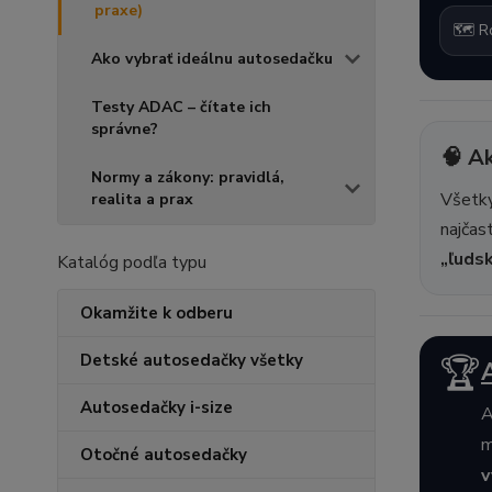
praxe)
🗺️ R
Ako vybrať ideálnu autosedačku
Testy ADAC – čítate ich
správne?
🧠 Ak
Normy a zákony: pravidlá,
Všetky
realita a prax
najčas
„ľudsk
Katalóg podľa typu
Okamžite k odberu
Detské autosedačky všetky
🏆
Autosedačky i-size
A
m
Otočné autosedačky
v