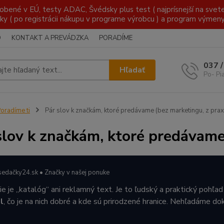
é v EÚ, testy ADAC, Švédsky plus test ( najprísnejší na svete )
ky ( po registrácii nákupu v programe výrobcu ) a program výmen
O
KONTAKT A PREVÁDZKA
PORADÍME
037 
Hľadať
Po- Pi
oradíme ti
Pár slov k značkám, ktoré predávame (bez marketingu, z prax
slov k značkám, ktoré predávame
sedačky24.sk • Značky v našej ponuke
ie je „katalóg“ ani reklamný text. Je to ľudský a praktický pohľ
l
, čo je na nich dobré a kde sú prirodzené hranice. Nehľadáme d