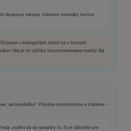
tiť dizajnový rukopis. Výborné výsledky testov
ší posun v kategóriách, ktoré sa v testoch
iálov. Nie je to výčitka, len pomenovanie reality:
čo
vie „autosedačka“. Pôsobia konzistentne a stabilne –
 Teda: značka dá do sedačky to, čo je dôležité pre