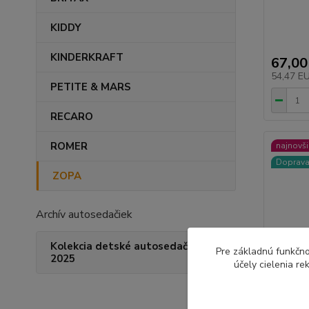
KIDDY
KINDERKRAFT
67,00
54,47 E
PETITE & MARS
RECARO
ROMER
najnovši
Doprav
ZOPA
Archív autosedačiek
Kolekcia detské autosedačky
Pre základnú funkčno
2025
účely cielenia r