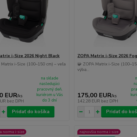
trix i-Size 2026 Night Black
ZOPA Matrix i-Size 2026 Fo
Matrix i-Size (100–150 cm) – veľa
🧩 ZOPA Matrix i-Size (100–15
výba...
na sklade
nasledujúci
n
pracovný deň,
pra
00 EUR
175,00 EUR
kuriérom u Vás
kur
/
ks
/
ks
do 3 dní
EUR
bez DPH
142,28 EUR
bez DPH
Pridať do košíka
Pridať do koš
a norma i-size
najnovšia norma i-size