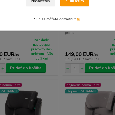
Súhlasím
Nastavenia
rso R129 i-size 2026 Aquatic
ZOPA Verso R129 i-size 2026
Súhlas môžete odmietnuť
tu
.
Brown
Verso R129 i-Size (40–105 cm) –
🧷 ZOPA Verso R129 i-Size (4
protis...
na sklade
nasledujúci
n
pracovný deň,
pra
00 EUR
149,00 EUR
kuriérom u Vás
kur
/
ks
/
ks
do 3 dní
EUR
bez DPH
121,14 EUR
bez DPH
Pridať do košíka
Pridať do koš
a norma i-size
najnovšia norma i-size
a ZADARMO
Doprava ZADARMO