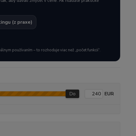
é tak, aby dávali zmysel v cene. Ak hľadáte praktické
ingu (z praxe)
eálnym používaním – to rozhoduje viac než „počet funkcií“.
Do
EUR