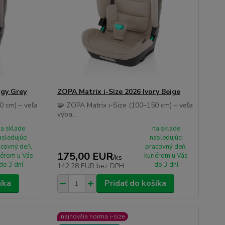
ggy Grey
ZOPA Matrix i-Size 2026 Ivory Beige
0 cm) – veľa
🧩 ZOPA Matrix i-Size (100–150 cm) – veľa
výba...
na sklade
na sklade
asledujúci
nasledujúci
covný deň,
pracovný deň,
175,00 EUR
iérom u Vás
kuriérom u Vás
/
ks
do 3 dní
do 3 dní
142,28 EUR
bez DPH
íka
Pridať do košíka
najnovšia norma i-size