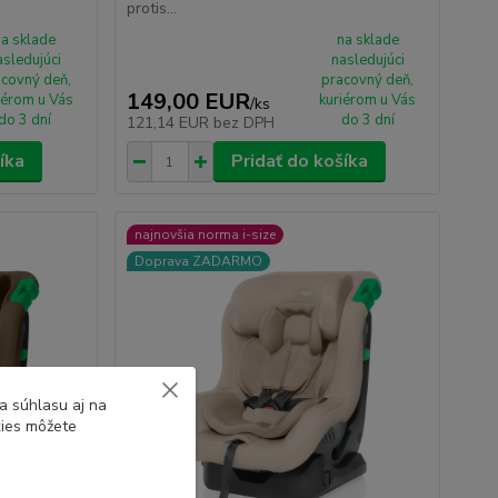
protis...
na sklade
na sklade
asledujúci
nasledujúci
covný deň,
pracovný deň,
149,00 EUR
iérom u Vás
kuriérom u Vás
/
ks
do 3 dní
do 3 dní
121,14 EUR
bez DPH
íka
Pridať do košíka
najnovšia norma i-size
Doprava ZADARMO
a súhlasu aj na
kies môžete