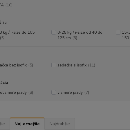
PA
(16)
ória
8 kg / i-size do 105
0-25 kg / i-size od 40 do
15-3
(5)
125 cm
(3)
150
ačka bez isofix
(5)
sedačka s isofix
(11)
ácia
rotismere jazdy
(8)
v smere jazdy
(7)
šie
Najlacnejšie
Najdrahšie