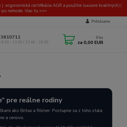
, ergonomická certifikácia AGR a použitie luxusne kvalitných
y po nehode. Viac tu >>>
Prihlásenie
/ 3810711
0
ks
za
0,00 EUR
a 9.30 - 12.00 / 12.40 - 15.00
y
“ pre reálne rodiny
čkami ako Britax a Römer. Postupne sa z toho stala
mne a cenovo.