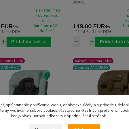
protis...
na sklade ihneď
k odberu viac
n
ako 2ks ,
pra
 EUR
149,00 EUR
kuriérom u Vás
kur
/
ks
/
ks
do 2 dní
UR
bez DPH
121,14 EUR
bez DPH
Pridať do košíka
Pridať do koš
a norma i-size
najnovšia norma i-size
a ZADARMO
Doprava ZADARMO
sť, spríjemnenie používania webu, analytické účely a v prípade udeleni
eklamy využívame súbory cookies. Nastavenie vlastných preferencií coo
kedykoľvek upraviť odkazom v spodnej časti stránok.