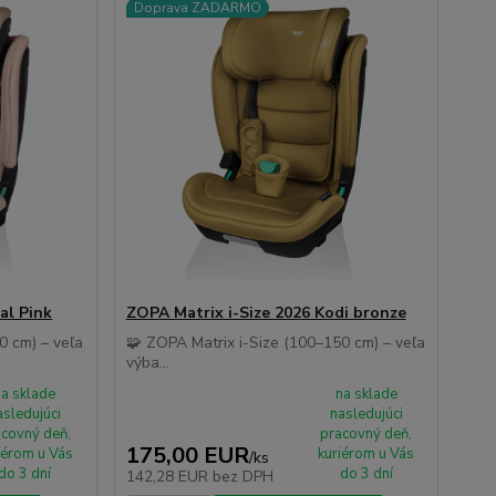
Doprava ZADARMO
al Pink
ZOPA Matrix i-Size 2026 Kodi bronze
0 cm) – veľa
🧩 ZOPA Matrix i-Size (100–150 cm) – veľa
výba...
na sklade
na sklade
asledujúci
nasledujúci
covný deň,
pracovný deň,
175,00 EUR
iérom u Vás
kuriérom u Vás
/
ks
do 3 dní
do 3 dní
142,28 EUR
bez DPH