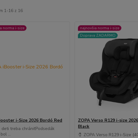
m 1-16 z 16
a norma i-size
najnovšia norma i-size
Doprava ZADARMO
ooster i-Size 2026 Bordó Red
ZOPA Verso R129 i-size 202
Black
e deti treba chrániťPodsedák
bol ...
🧷 ZOPA Verso R129 i-Size (4