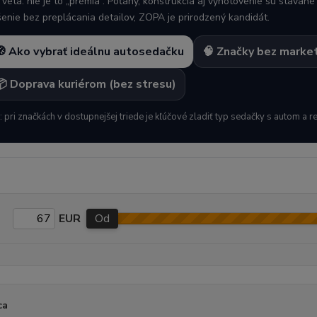
 veta: nie je to „prémia“. Poťahy, konštrukcia aj vyhotovenie sú stavan
šenie bez preplácania detailov, ZOPA je prirodzený kandidát.
🧭 Ako vybrať ideálnu autosedačku
🧠 Značky bez market
📦 Doprava kuriérom (bez stresu)
: pri značkách v dostupnejšej triede je kľúčové zladiť typ sedačky s autom a r
EUR
Od
ca