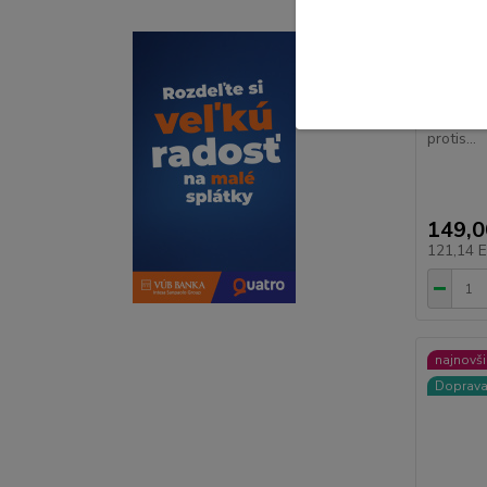
ZOPA Ve
Green
🧷 ZOPA 
protis...
149,
121,14 
najnovši
Doprav