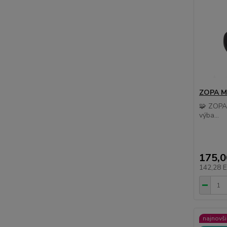
ZOPA Ma
🧩 ZOPA 
výba...
175,
142,28 
najnovši