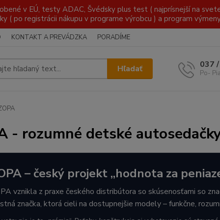
é v EÚ, testy ADAC, Švédsky plus test ( najprísnejší na svete )
ky ( po registrácii nákupu v programe výrobcu ) a program výmen
O
KONTAKT A PREVÁDZKA
PORADÍME
037 
Hľadať
Po- Pi
ZOPA
 - rozumné detské autosedačk
OPA – český projekt „hodnota za peniaze
PA vznikla z praxe českého distribútora so skúsenosťami so zna
astná značka, ktorá cieli na dostupnejšie modely – funkčne, rozu