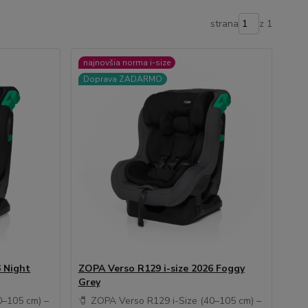
strana
z 1
najnovšia norma i-size
Doprava ZADARMO
6 Night
ZOPA Verso R129 i-size 2026 Foggy
Grey
0–105 cm) –
🧷 ZOPA Verso R129 i-Size (40–105 cm) –