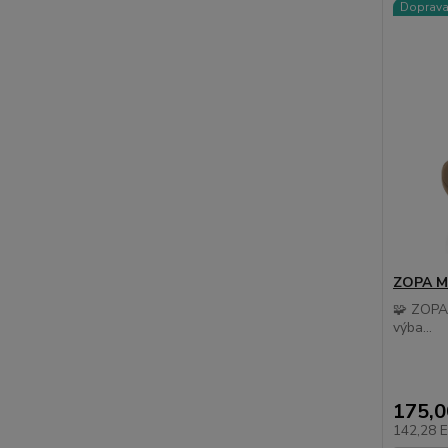
Doprav
ZOPA Ma
🧩 ZOPA 
výba...
175,
142,28 