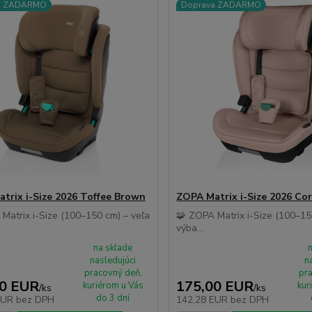
a ZADARMO
Doprava ZADARMO
trix i-Size 2026 Toffee Brown
ZOPA Matrix i-Size 2026 Cor
Matrix i-Size (100–150 cm) – veľa
🧩 ZOPA Matrix i-Size (100–15
výba...
na sklade
nasledujúci
n
pracovný deň,
pra
00 EUR
175,00 EUR
kuriérom u Vás
kur
/
ks
/
ks
do 3 dní
EUR
bez DPH
142,28 EUR
bez DPH