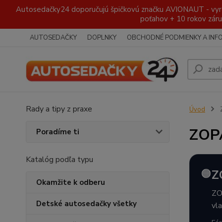
Autosedačky24 doporučujú špičkovú značku AVIONAUT - vyroben
poťahov + 10 rokov záru
AUTOSEDAČKY
DOPLNKY
OBCHODNÉ PODMIENKY A INF
Rady a tipy z praxe
Úvod
ZOPA
Poradíme ti
Katalóg podľa typu
🟠
Z
Okamžite k odberu
ZO
Detské autosedačky všetky
vl