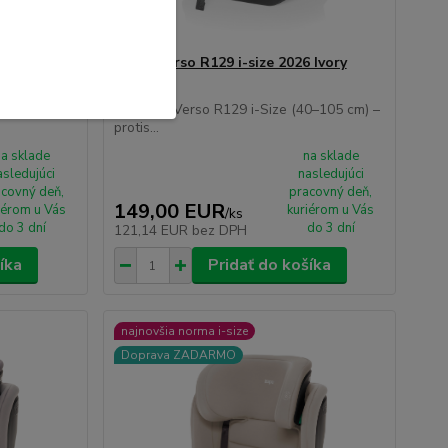
 Toffee
ZOPA Verso R129 i-size 2026 Ivory
Beige
0–105 cm) –
🧷 ZOPA Verso R129 i-Size (40–105 cm) –
protis...
na sklade
na sklade
asledujúci
nasledujúci
covný deň,
pracovný deň,
149,00 EUR
iérom u Vás
kuriérom u Vás
/
ks
do 3 dní
do 3 dní
121,14 EUR
bez DPH
íka
Pridať do košíka
najnovšia norma i-size
Doprava ZADARMO