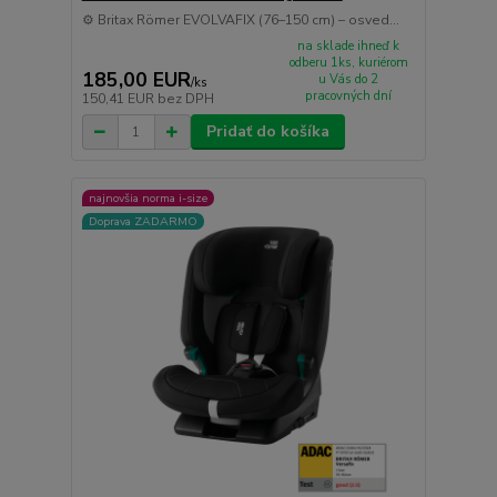
⚙️ Britax Römer EVOLVAFIX (76–150 cm) – osved...
na sklade ihneď k
odberu 1ks, kuriérom
185,00 EUR
u Vás do 2
/
ks
pracovných dní
150,41 EUR
bez DPH
Pridať do košíka
najnovšia norma i-size
Doprava ZADARMO