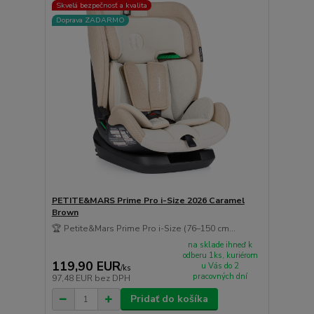
Skvelá bezpečnosť a kvalita
Doprava ZADARMO
PETITE&MARS Prime Pro i-Size 2026 Caramel
Brown
🏆 Petite&Mars Prime Pro i-Size (76–150 cm...
na sklade ihneď k
odberu 1ks, kuriérom
119,90 EUR
u Vás do 2
/
ks
pracovných dní
97,48 EUR
bez DPH
Pridať do košíka