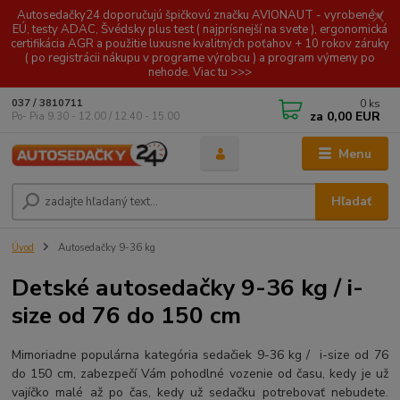
Autosedačky24 doporučujú špičkovú značku AVIONAUT - vyrobené v
EÚ, testy ADAC, Švédsky plus test ( najprísnejší na svete ), ergonomická
certifikácia AGR a použitie luxusne kvalitných poťahov + 10 rokov záruky
( po registrácii nákupu v programe výrobcu ) a program výmeny po
nehode. Viac tu >>>
0
ks
037 / 3810711
za
0,00 EUR
Po- Pia 9.30 - 12.00 / 12.40 - 15.00
Menu
Hľadať
Úvod
Autosedačky 9-36 kg
Detské autosedačky 9-36 kg / i-
size od 76 do 150 cm
Mimoriadne populárna kategória sedačiek 9-36 kg / i-size od 76
do 150 cm, zabezpečí Vám pohodlné vozenie od času, kedy je už
vajíčko malé až po čas, kedy už sedačku potrebovať nebudete.