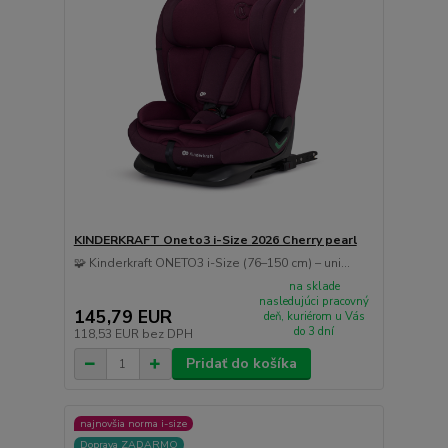
KINDERKRAFT Oneto3 i-Size 2026 Cherry pearl
🧩 Kinderkraft ONETO3 i-Size (76–150 cm) – uni...
na sklade
nasledujúci pracovný
145,79 EUR
deň, kuriérom u Vás
do 3 dní
118,53 EUR
bez DPH
Pridať do košíka
najnovšia norma i-size
Doprava ZADARMO