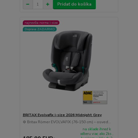
Pridať do košíka
najnovšia norma i-size
Doprava ZADARMO
BRITAX Evolvafix i-size 2026 Midnight Grey
⚙️ Britax Römer EVOLVAFIX (76–150 cm) – osved...
na sklade ihneď k
odberu viac ako 2ks ,