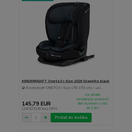
KINDERKRAFT Oneto3 i-Size 2026 Graphite black
🧩 Kinderkraft ONETO3 i-Size (76–150 cm) – uni...
na sklade
nasledujúci pracovný
145,79 EUR
deň, kuriérom u Vás
do 3 dní
118,53 EUR
bez DPH
Pridať do košíka