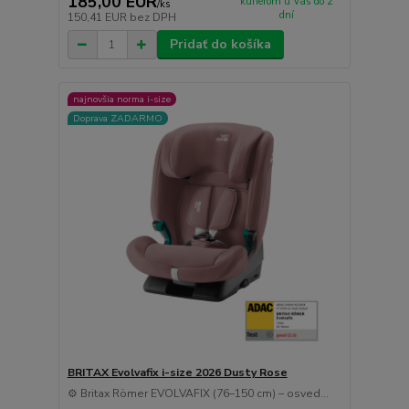
185,00 EUR
kuriérom u Vás do 2
/
ks
dní
150,41 EUR
bez DPH
Pridať do košíka
najnovšia norma i-size
Doprava ZADARMO
BRITAX Evolvafix i-size 2026 Dusty Rose
⚙️ Britax Römer EVOLVAFIX (76–150 cm) – osved...