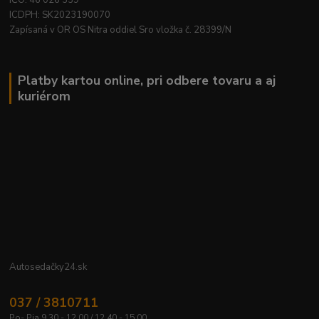
IČO: 46 026 339
ICDPH: SK2023190070
Zapísaná v OR OS Nitra oddiel Sro vložka č. 28399/N
Platby kartou online, pri odbere tovaru a aj
kuriérom
Autosedačky24.sk
037 / 3810711
Po- Pia 9.30 - 12.00 / 12.40 - 15.00