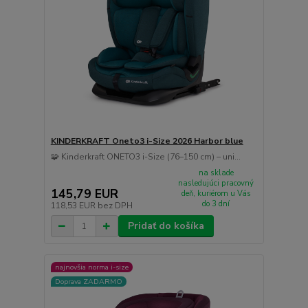
KINDERKRAFT Oneto3 i-Size 2026 Harbor blue
🧩 Kinderkraft ONETO3 i-Size (76–150 cm) – uni...
na sklade
nasledujúci pracovný
145,79 EUR
deň, kuriérom u Vás
do 3 dní
118,53 EUR
bez DPH
Pridať do košíka
najnovšia norma i-size
Doprava ZADARMO