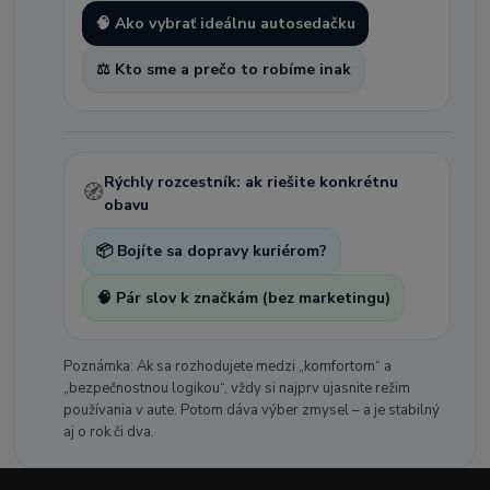
🧠 Ako vybrať ideálnu autosedačku
⚖️ Kto sme a prečo to robíme inak
Rýchly rozcestník: ak riešite konkrétnu
🧭
obavu
📦 Bojíte sa dopravy kuriérom?
🧠 Pár slov k značkám (bez marketingu)
Poznámka: Ak sa rozhodujete medzi „komfortom“ a
„bezpečnostnou logikou“, vždy si najprv ujasnite režim
používania v aute. Potom dáva výber zmysel – a je stabilný
aj o rok či dva.