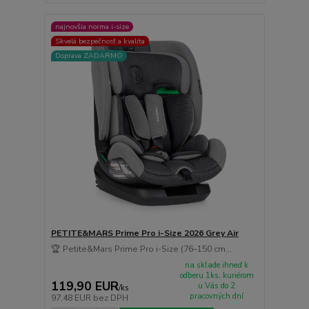
najnovšia norma i-size
Skvelá bezpečnosť a kvalita
Doprava ZADARMO
PETITE&MARS Prime Pro i-Size 2026 Grey Air
🏆 Petite&Mars Prime Pro i-Size (76–150 cm...
na sklade ihneď k
odberu 1ks, kuriérom
119,90 EUR
u Vás do 2
/
ks
pracovných dní
97,48 EUR
bez DPH