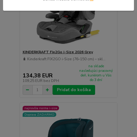
KINDERKRAFT Fix2Go i-Size 2026 Grey
🧳 Kinderkraft FIX2GO i-Size (76–150 cm) – skl...
na sklade
nasledujúci pracovný
134,38 EUR
deň, kuriérom u Vás
do 3 dní
109,25 EUR
bez DPH
Pridať do košíka
najnovšia norma i-size
Doprava ZADARMO