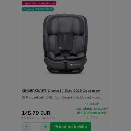
najnovšia norma i-size
Doprava ZADARMO
KINDERKRAFT Oneto3 i-Size 2026 Cool grey
🧩 Kinderkraft ONETO3 i-Size (76–150 cm) – uni...
na sklade
nasledujúci pracovný
145,79 EUR
deň, kuriérom u Vás
do 3 dní
118,53 EUR
bez DPH
Pridať do košíka