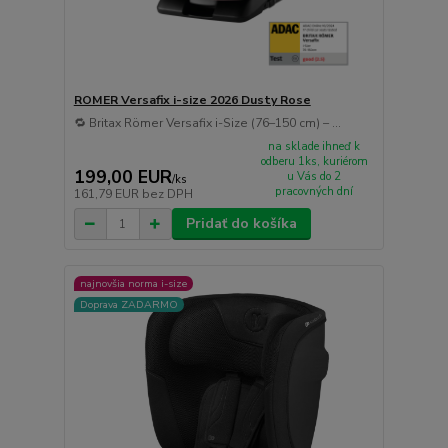
ROMER Versafix i-size 2026 Dusty Rose
🔁 Britax Römer Versafix i-Size (76–150 cm) – ...
na sklade ihneď k
odberu 1ks, kuriérom
199,00 EUR
u Vás do 2
/
ks
pracovných dní
161,79 EUR
bez DPH
Pridať do košíka
najnovšia norma i-size
Doprava ZADARMO