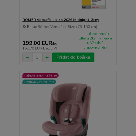
ROMER Versafix i-size 2026 Midnight Grey
🔁 Britax Römer Versafix i-Size (76–150 cm) – ...
na sklade ihneď k
odberu 2ks , kuriérom
199,00 EUR
u Vás do 2
/
ks
pracovných dní
161,79 EUR
bez DPH
Pridať do košíka
najnovšia norma i-size
Doprava ZADARMO