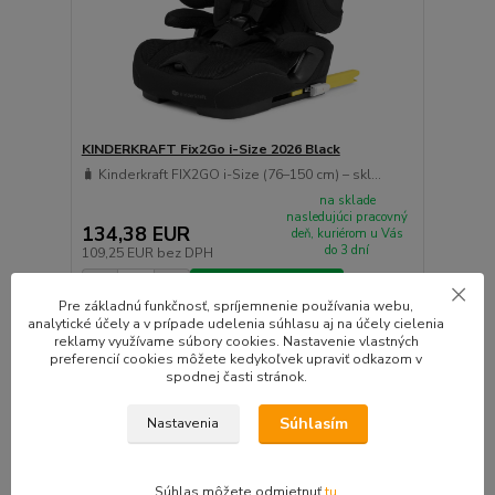
KINDERKRAFT Fix2Go i-Size 2026 Black
🧳 Kinderkraft FIX2GO i-Size (76–150 cm) – skl...
na sklade
nasledujúci pracovný
134,38 EUR
deň, kuriérom u Vás
do 3 dní
109,25 EUR
bez DPH
Pridať do košíka
Pre základnú funkčnosť, spríjemnenie používania webu,
analytické účely a v prípade udelenia súhlasu aj na účely cielenia
reklamy využívame súbory cookies. Nastavenie vlastných
najnovšia norma i-size
preferencií cookies môžete kedykoľvek upraviť odkazom v
Doprava ZADARMO
spodnej časti stránok.
Súhlasím
Nastavenia
Súhlas môžete odmietnuť
tu
.