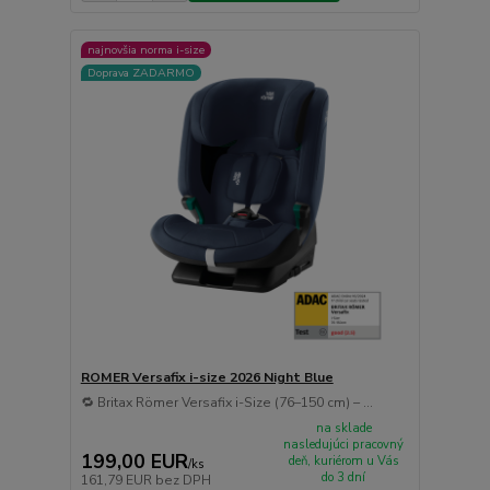
najnovšia norma i-size
Doprava ZADARMO
ROMER Versafix i-size 2026 Night Blue
🔁 Britax Römer Versafix i-Size (76–150 cm) – ...
na sklade
nasledujúci pracovný
199,00 EUR
deň, kuriérom u Vás
/
ks
do 3 dní
161,79 EUR
bez DPH