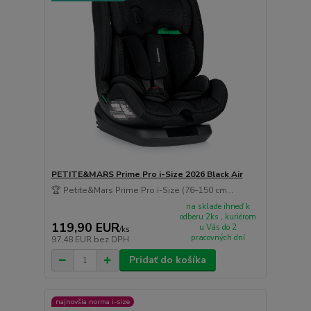
PETITE&MARS Prime Pro i-Size 2026 Black Air
🏆 Petite&Mars Prime Pro i-Size (76–150 cm...
na sklade ihneď k
odberu 2ks , kuriérom
119,90 EUR
u Vás do 2
/
ks
pracovných dní
97,48 EUR
bez DPH
Pridať do košíka
najnovšia norma i-size