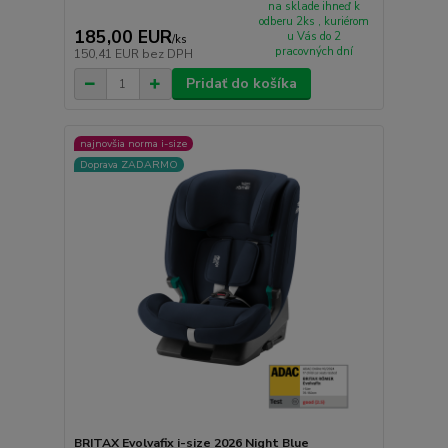
na sklade ihneď k
odberu 2ks , kuriérom
185,00 EUR
u Vás do 2
/
ks
pracovných dní
150,41 EUR
bez DPH
Pridať do košíka
najnovšia norma i-size
Doprava ZADARMO
BRITAX Evolvafix i-size 2026 Night Blue