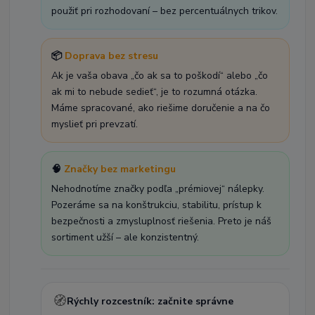
použiť pri rozhodovaní – bez percentuálnych trikov.
📦
Doprava bez stresu
Ak je vaša obava „čo ak sa to poškodí“ alebo „čo
ak mi to nebude sedieť“, je to rozumná otázka.
Máme spracované, ako riešime doručenie a na čo
myslieť pri prevzatí.
🧠
Značky bez marketingu
Nehodnotíme značky podľa „prémiovej“ nálepky.
Pozeráme sa na konštrukciu, stabilitu, prístup k
bezpečnosti a zmysluplnosť riešenia. Preto je náš
sortiment užší – ale konzistentný.
🧭
Rýchly rozcestník: začnite správne