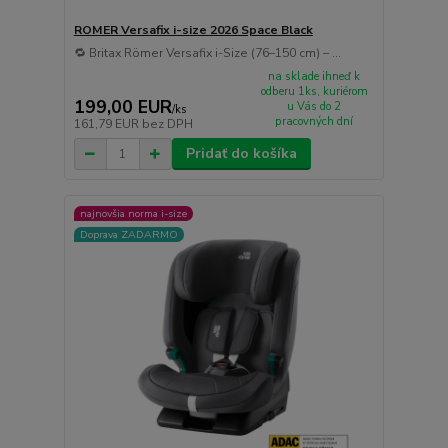
ROMER Versafix i-size 2026 Space Black
🔁 Britax Römer Versafix i-Size (76–150 cm) – ...
na sklade ihneď k
odberu 1ks, kuriérom
199,00 EUR
u Vás do 2
/
ks
pracovných dní
161,79 EUR
bez DPH
Pridať do košíka
najnovšia norma i-size
Doprava ZADARMO