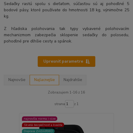
Sedačky rastú spolu s dieťaťom, súčasťou sú aj pohodlné 5
bodové pásy, ktoré používate do hmotnosti 18 kg, výnimočne 25
kg.
Z hľadiska polohovania tak typy vybavené polohovacím
mechanizmom zabezpečia sklopenie sedačky do polosedu,
pohodlné pre dlhšie cesty a spánok.
Upresniť parametre
Najnovšie
Najlacnejšie
Najdrahšie
Zobrazujem 1-16 z 16
strana
z 1
najnovšia norma i-size
Skvelá bezpečnosť a kvalita
Doprava ZADARMO