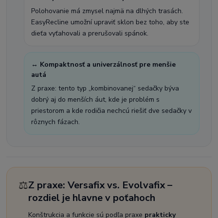
Polohovanie má zmysel najmä na dlhých trasách.
EasyRecline umožní upraviť sklon bez toho, aby ste
dieťa vyťahovali a prerušovali spánok.
↔️ Kompaktnosť a univerzálnosť pre menšie
autá
Z praxe: tento typ „kombinovanej“ sedačky býva
dobrý aj do menších áut, kde je problém s
priestorom a kde rodičia nechcú riešiť dve sedačky v
rôznych fázach.
⚖️
Z praxe: Versafix vs. Evolvafix –
rozdiel je hlavne v poťahoch
Konštrukcia a funkcie sú podľa praxe
prakticky