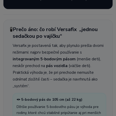
🧪
Prečo áno: čo robí Versafix „jednou
sedačkou po vajíčku“
Versafix je postavená tak, aby plynulo prešla dvomi
režimami: najprv bezpečné používanie s
integrovaným 5-bodovým pásom
(menšie deti),
neskôr prechod na
pás vozidla
(väčšie deti).
Praktická výhoda je, že pri prechode nemusíte
odnímať zložité časti – sedačka je navrhnutá ako
„systém“.
🪢 5-bodový pás do 105 cm (až 22 kg)
Dlhšie používanie 5-bodového pásu je výhoda pre
rodiny, ktoré chcú stabilné pripútanie aj pri menších