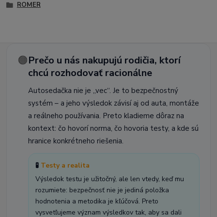
ROMER
🟠
Prečo u nás nakupujú rodičia, ktorí
chcú rozhodovať racionálne
Autosedačka nie je „vec“. Je to bezpečnostný
systém – a jeho výsledok závisí aj od auta, montáže
a reálneho používania. Preto kladieme dôraz na
kontext: čo hovorí norma, čo hovoria testy, a kde sú
hranice konkrétneho riešenia.
🧪
Testy a realita
Výsledok testu je užitočný, ale len vtedy, keď mu
rozumiete: bezpečnosť nie je jediná položka
hodnotenia a metodika je kľúčová. Preto
vysvetľujeme význam výsledkov tak, aby sa dali