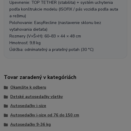
Upevnenie: TOP TETHER (stabilita) + systém uchytenia
podľa konštrukcie modelu (ISOFIX / pás vozidla podľa auta
a režimu)
Polohovanie: EasyRecline (nastavenie sklonu bez
vyťahovania dieťaťa)
Rozmery (V×Š×H): 60–83 × 44 × 48 cm
Hmotnosť: 9,8 kg
Údržba: odnímateľný a prateľný poťah (30 °C)
Tovar zaradený v kategóriách
Okamžite k odberu
Detské autosedačky všetky
Autosedačky i-size
Autosedačky i-size od 76 do 150 cm
Autosedačky 9-36 kg