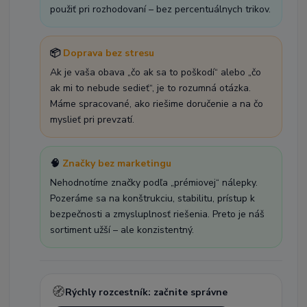
použiť pri rozhodovaní – bez percentuálnych trikov.
📦
Doprava bez stresu
Ak je vaša obava „čo ak sa to poškodí“ alebo „čo
ak mi to nebude sedieť“, je to rozumná otázka.
Máme spracované, ako riešime doručenie a na čo
myslieť pri prevzatí.
🧠
Značky bez marketingu
Nehodnotíme značky podľa „prémiovej“ nálepky.
Pozeráme sa na konštrukciu, stabilitu, prístup k
bezpečnosti a zmysluplnosť riešenia. Preto je náš
sortiment užší – ale konzistentný.
🧭
Rýchly rozcestník: začnite správne