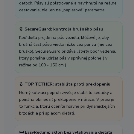
deťoch. Pásy sú polstrované a navrhnuté na reálne
cestovanie, nie len na „papierové“ parametre.
🧷 SecureGuard: kontrola brušného pásu
Keď dieťa prejde na pás vozidla, kľúčové je, aby
brušná časť pásu viedla nízko cez panvu (nie cez
bruško). SecureGuard pridáva „štvrtý bod“ vedenia,
ktorý pomáha udržať pás v správnej polohe ( v
režime od 100 - 150 cm )
🪝 TOP TETHER: stabilita proti preklopeniu
Horný kotviaci popruh zvyšuje stabilitu sedačky a
pomáha obmedziť preklopenie v náraze. V praxi je
to funkcia, ktorú oceníte hlavne pri dynamickejších
brzdách a pri spiacom dieťati.
🛏️ EasyRecline: sklon bez vyťahovania dieťaťa