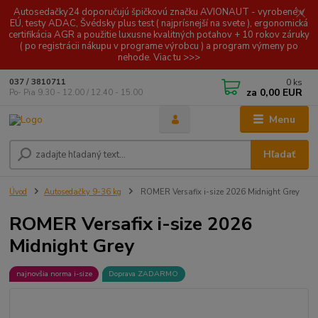
Autosedačky24 doporučujú špičkovú značku AVIONAUT - vyrobené v
EÚ, testy ADAC, Švédsky plus test ( najprísnejší na svete ), ergonomická
certifikácia AGR a použitie luxusne kvalitných poťahov + 10 rokov záruky
( po registrácii nákupu v programe výrobcu ) a program výmeny po
nehode. Viac tu >>>
0
ks
037 / 3810711
za
0,00 EUR
Po- Pia 9.30 - 12.00 / 12.40 - 15.00
Menu
Hľadať
Úvod
Autosedačky 9-36 kg
ROMER Versafix i-size 2026 Midnight Grey
ROMER Versafix i-size 2026
Midnight Grey
najnovšia norma i-size
Doprava ZADARMO