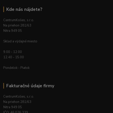
Kde nás nájdete?
CentrumKolies, s.r.o.
Na priehon 281/63
Nitra 949 05
Sklad a výdajné miesto
9.00 - 12.00
12.40 - 15.00
Pondelok - Piatok
Fakturačné údaje firmy
CentrumKolies, s.r.o.
Na priehon 281/63
Nitra 949 05
IČO: 46 026 339