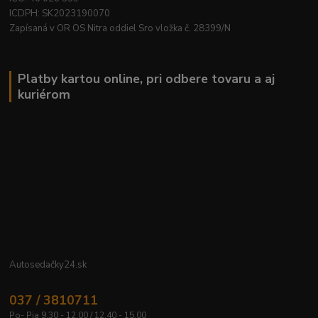
ICDPH: SK2023190070
Zapísaná v OR OS Nitra oddiel Sro vložka č. 28399/N
Platby kartou online, pri odbere tovaru a aj
kuriérom
Autosedačky24.sk
037 / 3810711
Po- Pia 9.30 - 12.00 / 12.40 - 15.00