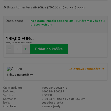
🔁 Britax Römer Versafix i-Size (76–150 cm) – ...
celý popis
Dostupnosť
na sklade ihneď k odberu 2ks , kuriérom u Vás do 2
pracovných dní
199,00 EUR
/
ks
161,79 EUR
bez DPH
Pridať do košíka
Splátková kalkulačka
Nákup na splátky
Číslo produktu:
4000984900217-1
EAN kód:
4000984900217
Výrobca:
ROMER
Kategória:
9-36 kg / i-size od 76 do 150 cm
Isofix:
sedačka s isofix
Orientácia:
v smere jazdy