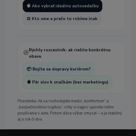
🧠 Ako vybrať ideálnu autosedačku
⚖️ Kto sme a prečo to robíme inak
Rýchly rozcestník: ak riešite konkrétnu
🧭
obavu
📦 Bojíte sa dopravy kuriérom?
🧠 Pár slov k značkám (bez marketingu)
Poznámka: Ak sa rozhodujete medzi „komfortom“ a
„bezpečnostnou logikou“, vždy si najprv ujasnite režim
používania v aute. Potom dáva výber zmysel – a je stabilný
aj o rok či dva.