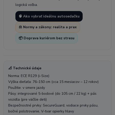
logická voľba.
🧠 Ako vybrať ideálnu autosedačku
⚖️ Normy a zákony: realita a prax
📦 Doprava kuriérom bez stresu
📐 Technické údaje
Norma: ECE R129 (i-Size)
Výška dieťaťa: 76–150 cm (cca 15 mesiacov – 12 rokov)
Použitie: v smere jazdy
Pásy: integrované 5-bodové (do 105 cm / 22 kg) + pás
vozidla (pre väčšie deti)
Bezpečnostné prvky: SecureGuard, vodiace prvky pásu,
bočné polstrovanie, V-tvar opierky hlavy