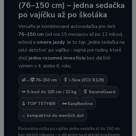
(76–150 cm) – jedna sedačka
po vajíčku až po školáka
Versafix je kombinovaná autosedačka pre deti
76–150 cm
(od cca 15 mesiacov až po 12 rokov),
určená
v smere jazdy
. Je to typ „jedna sedačka na
celé detstvo“ po vajíčku – najmä pre rodiny, ktoré
chcú
jednu rozumnú investíciu
bez ďalších
výmien v 4. alebo 6. roku.
👶→🧒 76–150 cm
🧷 i-Size (ECE R129)
🪢 5-bod do 105 cm / 22 kg
🧷 SecureGuard
🪝 TOP TETHER
🛏️ EasyRecline
↔️ kompaktná do menších áut
Racionálna voľba po vajíčku: jedna sedačka až do 150 cm,
bez ďalších nákupov – s dôrazom na praktické používanie.