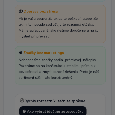
📦
Doprava bez stresu
Ak je vaša obava „čo ak sa to poškodí“ alebo „čo
ak mi to nebude sedieť“, je to rozumná otázka.
Máme spracované, ako riešime doručenie a na čo
myslieť pri prevzatí.
🧠
Značky bez marketingu
Nehodnotíme značky podľa „prémiovej“ nálepky.
Pozeráme sa na konštrukciu, stabilitu, prístup k
bezpečnosti a zmysluplnosť riešenia. Preto je náš
sortiment užší – ale konzistentný.
🧭
Rýchly rozcestník: začnite správne
🧠 Ako vybrať ideálnu autosedačku