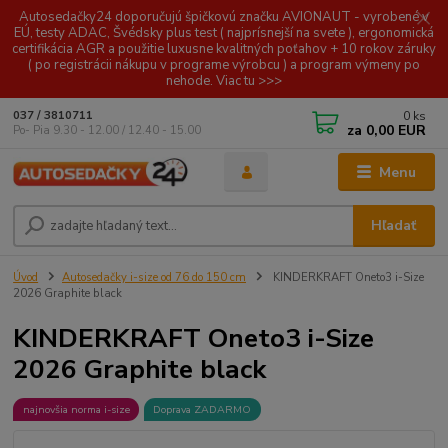
Autosedačky24 doporučujú špičkovú značku AVIONAUT - vyrobené v
EÚ, testy ADAC, Švédsky plus test ( najprísnejší na svete ), ergonomická
certifikácia AGR a použitie luxusne kvalitných poťahov + 10 rokov záruky
( po registrácii nákupu v programe výrobcu ) a program výmeny po
nehode. Viac tu >>>
0
ks
037 / 3810711
za
0,00 EUR
Po- Pia 9.30 - 12.00 / 12.40 - 15.00
Menu
Hľadať
Úvod
Autosedačky i-size od 76 do 150 cm
KINDERKRAFT Oneto3 i-Size
2026 Graphite black
KINDERKRAFT Oneto3 i-Size
2026 Graphite black
najnovšia norma i-size
Doprava ZADARMO