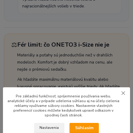
najracionálnejších volieb v triede.
⚖️
Fér limit: čo ONETO3 i-Size nie je
Materiály a poťahy sú jednoduchšie než v drahších
modeloch. Komfort je dobrý vzhľadom na cenu, ale
nejde o prémiovú sedačku.
Ak hľadáte maximálnu materiálovú kvalitu alebo
luxusné spracovanie, existujú vyššie triedy. Ak hľadáte
univerzálnu sedačku za dobré peniaze, ONETO3 patrí
Pre základnú funkčnosť, spríjemnenie používania webu,
medzi najlepšie voľby.
analytické účely a v prípade udelenia súhlasu aj na účely cielenia
reklamy využívame súbory cookies. Nastavenie vlastných
preferencií cookies môžete kedykoľvek upraviť odkazom v
spodnej časti stránok.
Súhlasím
Nastavenia