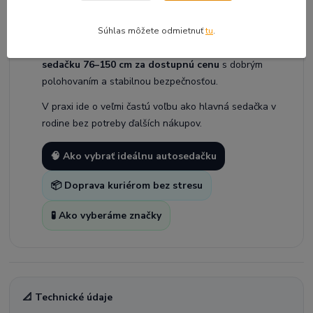
🧭
Prečo ONETO3 i-Size odporúčame u
nás
Súhlas môžete odmietnuť
tu
.
Tento model odporúčame rodičom, ktorí chcú:
jednu
sedačku 76–150 cm za dostupnú cenu
s dobrým
polohovaním a stabilnou bezpečnosťou.
V praxi ide o veľmi častú voľbu ako hlavná sedačka v
rodine bez potreby ďalších nákupov.
🧠 Ako vybrať ideálnu autosedačku
📦 Doprava kuriérom bez stresu
🧪 Ako vyberáme značky
📐 Technické údaje