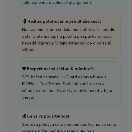
tejto cene ide o veľmi silný argument.
🪑 Reálne polohovanie pre dlhšie cesty
Nastavenie sklonu sedáku mení uhol voči sedadlu
auta. Dieťa má lepšiu polohu pri spánku a hlava
nepadá dopredu. V tejto kategórii ide o výraznú
výhodu.
🛡️ Bezpečnostný základ Kinderkraft
SPS bočná ochrana, H-Guard opierka hlavy a
ISOFIX + Top Tether. Stabilná konštrukcia v
súlade s normou i-Size. Overený koncept v tejto
triede.
💰 Cena vs použiteľnosť
Sedačka pokrýva celé obdobie používania za cenu
výrazne nižšiu než iné riešenia. Jedna z