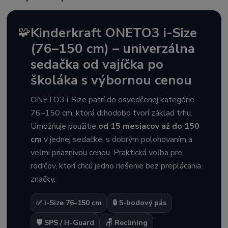
🧩
Kinderkraft ONETO3 i-Size
(76–150 cm) – univerzálna
sedačka od vajíčka po
školáka s výbornou cenou
ONETO3 i-Size patrí do osvedčenej kategórie
76–150 cm, ktorá dlhodobo tvorí základ trhu.
Umožňuje použitie
od 15 mesiacov až do 150
cm
v jednej sedačke, s dobrým polohovaním a
veľmi priaznivou cenou. Praktická voľba pre
rodičov, ktorí chcú jedno riešenie bez preplácania
značky.
✅ i-Size 76–150 cm
🔒 5-bodový pás
🛡️ SPS / H-Guard
🪑 Reclining