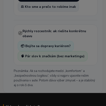
⚖️ Kto sme a prečo to robíme inak
Rýchly rozcestník: ak riešite konkrétnu
🧭
obavu
📦 Bojíte sa dopravy kuriérom?
🧠 Pár slov k značkám (bez marketingu)
Poznámka: Ak sa rozhodujete medzi „komfortom“ a
„bezpečnostnou logikou“, vždy si najprv ujasnite režim
používania v aute. Potom dáva výber zmysel – a je stabilný
aj o rok či dva.