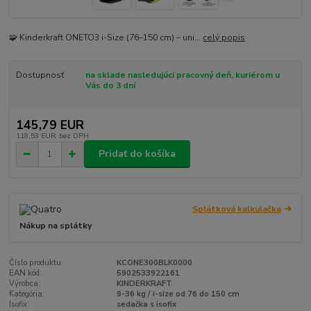
🧩 Kinderkraft ONETO3 i-Size (76–150 cm) – uni...
celý popis
Dostupnosť
na sklade nasledujúci pracovný deň, kuriérom u
Vás do 3 dní
145,79 EUR
118,53 EUR
bez DPH
Pridať do košíka
Splátková kalkulačka
Nákup na splátky
Číslo produktu:
KCONE300BLK0000
EAN kód:
5902533922161
Výrobca:
KINDERKRAFT
Kategória:
9-36 kg / i-size od 76 do 150 cm
Isofix:
sedačka s isofix