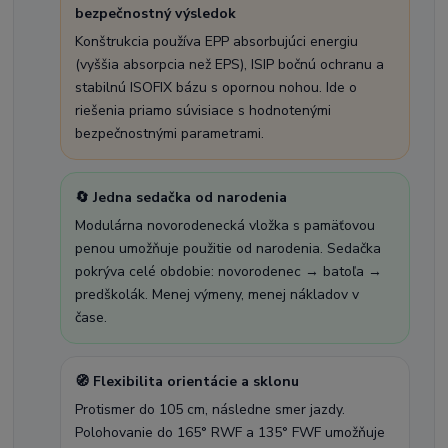
bezpečnostný výsledok
Konštrukcia používa EPP absorbujúci energiu
(vyššia absorpcia než EPS), ISIP bočnú ochranu a
stabilnú ISOFIX bázu s opornou nohou. Ide o
riešenia priamo súvisiace s hodnotenými
bezpečnostnými parametrami.
🔄 Jedna sedačka od narodenia
Modulárna novorodenecká vložka s pamäťovou
penou umožňuje použitie od narodenia. Sedačka
pokrýva celé obdobie: novorodenec → batoľa →
predškolák. Menej výmeny, menej nákladov v
čase.
🧭 Flexibilita orientácie a sklonu
Protismer do 105 cm, následne smer jazdy.
Polohovanie do 165° RWF a 135° FWF umožňuje