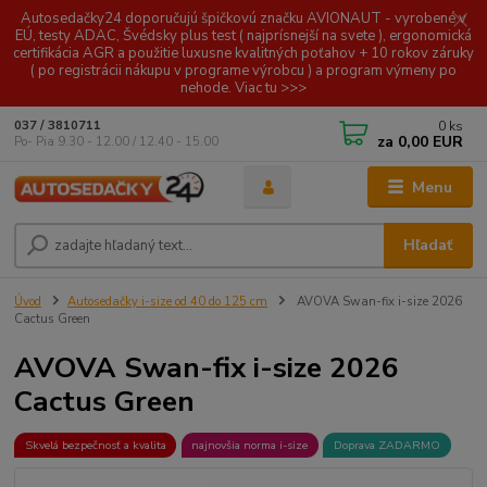
Autosedačky24 doporučujú špičkovú značku AVIONAUT - vyrobené v
EÚ, testy ADAC, Švédsky plus test ( najprísnejší na svete ), ergonomická
certifikácia AGR a použitie luxusne kvalitných poťahov + 10 rokov záruky
( po registrácii nákupu v programe výrobcu ) a program výmeny po
nehode. Viac tu >>>
0
ks
037 / 3810711
za
0,00 EUR
Po- Pia 9.30 - 12.00 / 12.40 - 15.00
Menu
Hľadať
Úvod
Autosedačky i-size od 40 do 125 cm
AVOVA Swan-fix i-size 2026
Cactus Green
AVOVA Swan-fix i-size 2026
Cactus Green
Skvelá bezpečnosť a kvalita
najnovšia norma i-size
Doprava ZADARMO