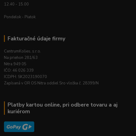
12.40 - 15.00
Pondelok - Piatok
Fakturačné údaje firmy
CentrumKolies, s.r.o.
Na priehon 281/63
Nitra 949 05
IČO: 46 026 339
ICDPH: SK2023190070
Zapísaná v OR OS Nitra oddiel Sro vložka č. 28399/N
Platby kartou online, pri odbere tovaru a aj
kuriérom