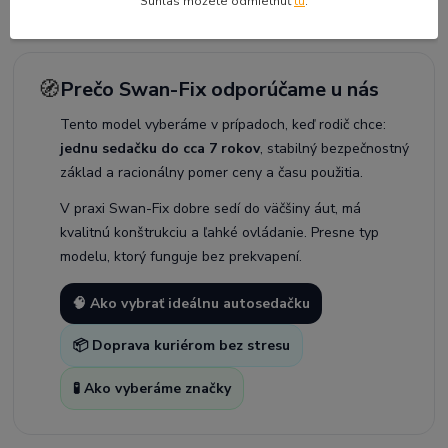
Súhlas môžete odmietnuť
tu
.
🧭
Prečo Swan-Fix odporúčame u nás
Tento model vyberáme v prípadoch, keď rodič chce:
jednu sedačku do cca 7 rokov
, stabilný bezpečnostný
základ a racionálny pomer ceny a času použitia.
V praxi Swan-Fix dobre sedí do väčšiny áut, má
kvalitnú konštrukciu a ľahké ovládanie. Presne typ
modelu, ktorý funguje bez prekvapení.
🧠 Ako vybrať ideálnu autosedačku
📦 Doprava kuriérom bez stresu
🧪 Ako vyberáme značky