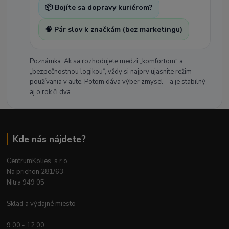
📦 Bojíte sa dopravy kuriérom?
🧠 Pár slov k značkám (bez marketingu)
Poznámka: Ak sa rozhodujete medzi „komfortom“ a
„bezpečnostnou logikou“, vždy si najprv ujasnite režim
používania v aute. Potom dáva výber zmysel – a je stabilný
aj o rok či dva.
Kde nás nájdete?
CentrumKolies, s.r.o.
Na priehon 281/63
Nitra 949 05
Sklad a výdajné miesto
9.00 - 12.00