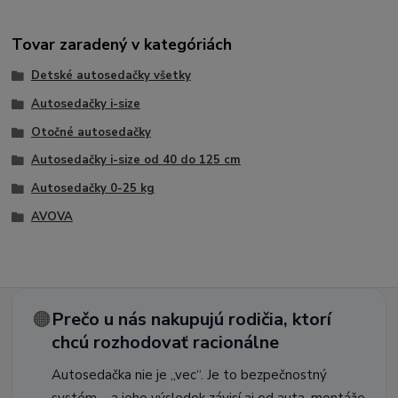
Tovar zaradený v kategóriách
Detské autosedačky všetky
Autosedačky i-size
Otočné autosedačky
Autosedačky i-size od 40 do 125 cm
Autosedačky 0-25 kg
AVOVA
🟠
Prečo u nás nakupujú rodičia, ktorí
chcú rozhodovať racionálne
Autosedačka nie je „vec“. Je to bezpečnostný
systém – a jeho výsledok závisí aj od auta, montáže