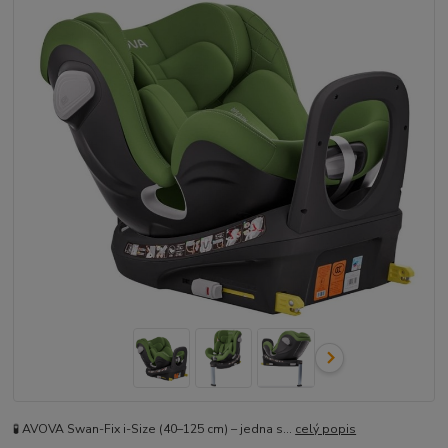
🧪 AVOVA Swan-Fix i-Size (40–125 cm) – jedna s...
celý popis