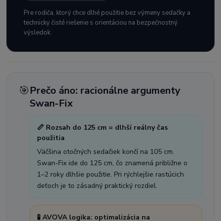
Pre rodiča, ktorý chce dlhé použitie bez výmeny sedačky a
technicky čisté riešenie s orientáciou na bezpečnostný
výsledok.
🎯
Prečo áno: racionálne argumenty
Swan-Fix
📏 Rozsah do 125 cm = dlhší reálny čas
použitia
Väčšina otočných sedačiek končí na 105 cm.
Swan-Fix ide do 125 cm, čo znamená približne o
1–2 roky dlhšie použitie. Pri rýchlejšie rastúcich
deťoch je to zásadný praktický rozdiel.
🧪 AVOVA logika: optimalizácia na