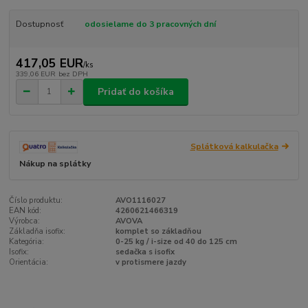
Dostupnosť
odosielame do 3 pracovných dní
417,05 EUR
/
ks
339,06 EUR
bez DPH
Pridať do košíka
Splátková kalkulačka
Nákup na splátky
Číslo produktu:
AVO1116027
EAN kód:
4260621466319
Výrobca:
AVOVA
Základňa isofix:
komplet so základňou
Kategória:
0-25 kg / i-size od 40 do 125 cm
Isofix:
sedačka s isofix
Orientácia:
v protismere jazdy