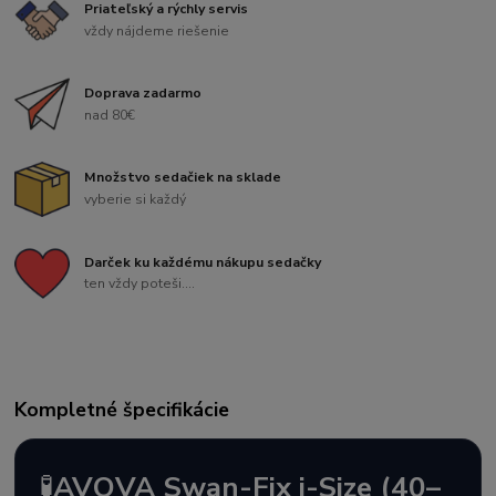
Priateľský a rýchly servis
vždy nájdeme riešenie
Doprava zadarmo
nad 80€
Množstvo sedačiek na sklade
vyberie si každý
Darček ku každému nákupu sedačky
ten vždy poteši....
Kompletné špecifikácie
🧪
AVOVA Swan-Fix i-Size (40–