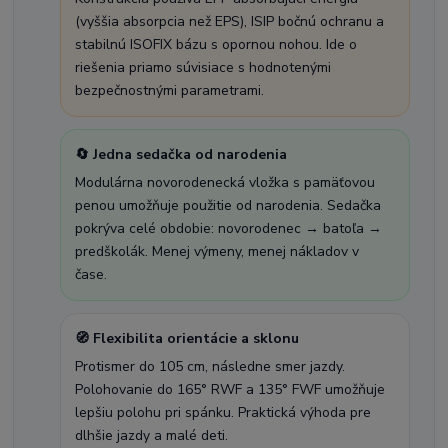
(vyššia absorpcia než EPS), ISIP bočnú ochranu a
stabilnú ISOFIX bázu s opornou nohou. Ide o
riešenia priamo súvisiace s hodnotenými
bezpečnostnými parametrami.
🔄 Jedna sedačka od narodenia
Modulárna novorodenecká vložka s pamäťovou
penou umožňuje použitie od narodenia. Sedačka
pokrýva celé obdobie: novorodenec → batoľa →
predškolák. Menej výmeny, menej nákladov v
čase.
🧭 Flexibilita orientácie a sklonu
Protismer do 105 cm, následne smer jazdy.
Polohovanie do 165° RWF a 135° FWF umožňuje
lepšiu polohu pri spánku. Praktická výhoda pre
dlhšie jazdy a malé deti.