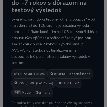
do ~7 rokov s dôrazom na
testový výsledok
Swan-Fix patrí do kategórie „dlhého použitia“ – od
narodenia až do 125 cm. To je zásadná výhoda
oproti sedačkám končiacim na 105 cm: vydrží dlhšie,
odpustí rýchlejší rast a reálne môže byť
jedinou
sedačkou do cca 7 rokov
. Typický prístup
AVOVA: konštrukcia optimalizovaná na
bezpečnostné parametre a stabilný výsledok v
testoch.
✅ i-Size 40–125 cm
🔄 ISOFIX + oporná noha
🧭 RWF/FWF (0–125 cm)
🛡️ EPP + ISIP
🇩🇪 Made in Germany
Pre rodiča, ktorý chce dlhé použitie bez výmeny sedačky a