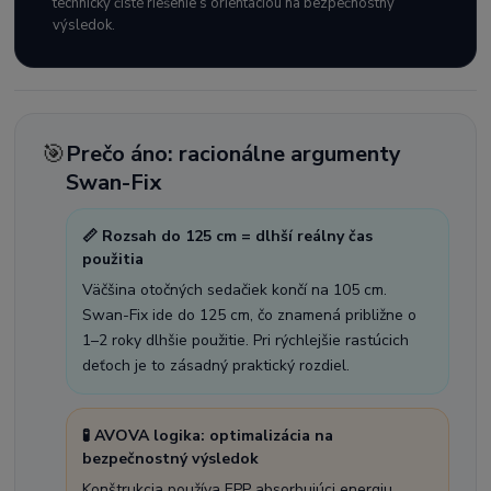
technicky čisté riešenie s orientáciou na bezpečnostný
výsledok.
🎯
Prečo áno: racionálne argumenty
Swan-Fix
📏 Rozsah do 125 cm = dlhší reálny čas
použitia
Väčšina otočných sedačiek končí na 105 cm.
Swan-Fix ide do 125 cm, čo znamená približne o
1–2 roky dlhšie použitie. Pri rýchlejšie rastúcich
deťoch je to zásadný praktický rozdiel.
🧪 AVOVA logika: optimalizácia na
bezpečnostný výsledok
Konštrukcia používa EPP absorbujúci energiu