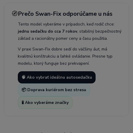
🧭
Prečo Swan-Fix odporúčame u nás
Tento model vyberáme v prípadoch, keď rodič chce:
jednu sedačku do cca 7 rokov
, stabilný bezpečnostný
základ a racionálny pomer ceny a času použitia.
V praxi Swan-Fix dobre sedí do väčšiny áut, má
kvalitnú konštrukciu a ľahké ovládanie. Presne typ
modelu, ktorý funguje bez prekvapení.
🧠 Ako vybrať ideálnu autosedačku
📦 Doprava kuriérom bez stresu
🧪 Ako vyberáme značky