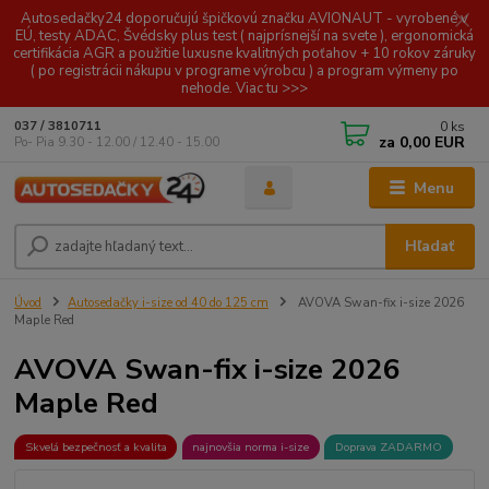
Autosedačky24 doporučujú špičkovú značku AVIONAUT - vyrobené v
EÚ, testy ADAC, Švédsky plus test ( najprísnejší na svete ), ergonomická
certifikácia AGR a použitie luxusne kvalitných poťahov + 10 rokov záruky
( po registrácii nákupu v programe výrobcu ) a program výmeny po
nehode. Viac tu >>>
0
ks
037 / 3810711
za
0,00 EUR
Po- Pia 9.30 - 12.00 / 12.40 - 15.00
Menu
Hľadať
Úvod
Autosedačky i-size od 40 do 125 cm
AVOVA Swan-fix i-size 2026
Maple Red
AVOVA Swan-fix i-size 2026
Maple Red
Skvelá bezpečnosť a kvalita
najnovšia norma i-size
Doprava ZADARMO