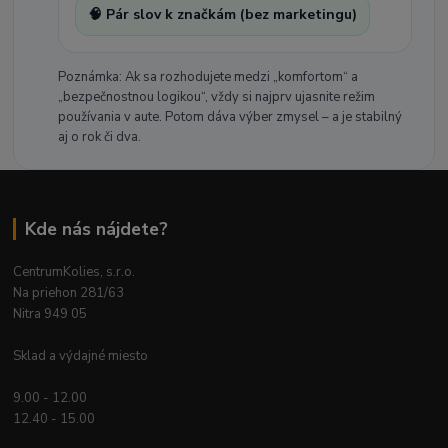
🧠 Pár slov k značkám (bez marketingu)
Poznámka: Ak sa rozhodujete medzi „komfortom“ a
„bezpečnostnou logikou“, vždy si najprv ujasnite režim
používania v aute. Potom dáva výber zmysel – a je stabilný
aj o rok či dva.
Kde nás nájdete?
CentrumKolies, s.r.o.
Na priehon 281/63
Nitra 949 05
Sklad a výdajné miesto
9.00 - 12.00
12.40 - 15.00