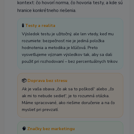
kontext: čo hovorí norma, čo hovoria testy, a kde sú
hranice konkrétneho riešenia.
🧪
Testy a realita
Výsledok testu je užitočný, ale len vtedy, keď mu
rozumiete: bezpečnosť nie je jediná položka
hodnotenia a metodika je kľúčová. Preto
vysvetľujeme význam výsledkov tak, aby sa dali
použiť pri rozhodovaní – bez percentuálnych trikov.
📦
Doprava bez stresu
Ak je vaša obava „čo ak sa to poškodí“ alebo „čo
ak mi to nebude sedieť“, je to rozumná otázka.
Máme spracované, ako riešime doručenie a na čo
myslieť pri prevzatí.
🧠
Značky bez marketingu