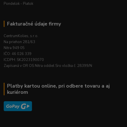
Pondelok - Piatok
Fakturačné údaje firmy
CentrumKolies, s.r.o.
Na priehon 281/63
Nitra 949 05
IČO: 46 026 339
ICDPH: SK2023190070
Zapísaná v OR OS Nitra oddiel Sro vložka č. 28399/N
Platby kartou online, pri odbere tovaru a aj
kuriérom