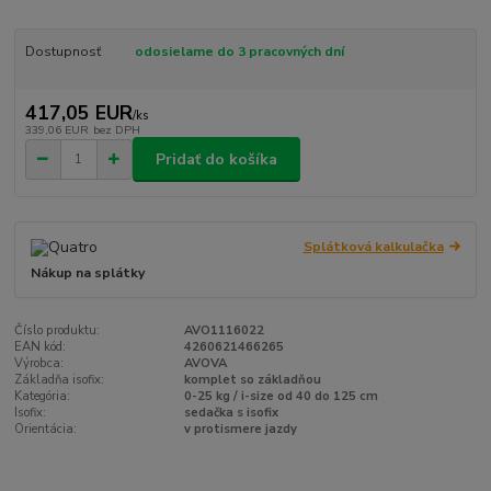
Dostupnosť
odosielame do 3 pracovných dní
417,05 EUR
/
ks
339,06 EUR
bez DPH
Pridať do košíka
Splátková kalkulačka
Nákup na splátky
Číslo produktu:
AVO1116022
EAN kód:
4260621466265
Výrobca:
AVOVA
Základňa isofix:
komplet so základňou
Kategória:
0-25 kg / i-size od 40 do 125 cm
Isofix:
sedačka s isofix
Orientácia:
v protismere jazdy