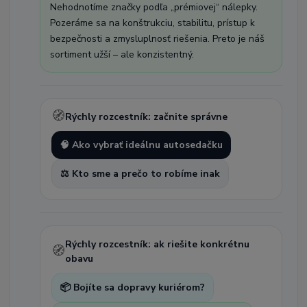
Nehodnotíme značky podľa „prémiovej“ nálepky.
Pozeráme sa na konštrukciu, stabilitu, prístup k
bezpečnosti a zmysluplnosť riešenia. Preto je náš
sortiment užší – ale konzistentný.
🧭
Rýchly rozcestník: začnite správne
🧠 Ako vybrať ideálnu autosedačku
⚖️ Kto sme a prečo to robíme inak
Rýchly rozcestník: ak riešite konkrétnu
🧭
obavu
📦 Bojíte sa dopravy kuriérom?