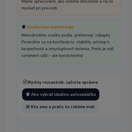
Máme spracované, ako riešime doručenie a na čo
myslieť pri prevzatí.
🧠
Značky bez marketingu
Nehodnotíme značky podľa „prémiovej“ nálepky.
Pozeráme sa na konštrukciu, stabilitu, prístup k
bezpečnosti a zmysluplnosť riešenia. Preto je náš
sortiment užší – ale konzistentný.
🧭
Rýchly rozcestník: začnite správne
🧠 Ako vybrať ideálnu autosedačku
⚖️ Kto sme a prečo to robíme inak