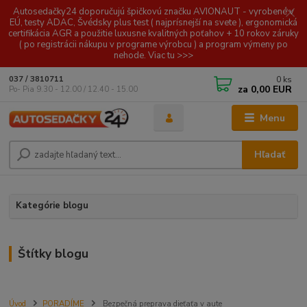
Autosedačky24 doporučujú špičkovú značku AVIONAUT - vyrobené v
EÚ, testy ADAC, Švédsky plus test ( najprísnejší na svete ), ergonomická
certifikácia AGR a použitie luxusne kvalitných poťahov + 10 rokov záruky
( po registrácii nákupu v programe výrobcu ) a program výmeny po
nehode. Viac tu >>>
0
ks
037 / 3810711
za
0,00 EUR
Po- Pia 9.30 - 12.00 / 12.40 - 15.00
Menu
Hľadať
Kategórie blogu
Štítky blogu
Úvod
PORADÍME
Bezpečná preprava dieťaťa v aute