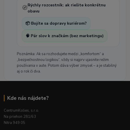
Rýchly rozcestník: ak riešite konkrétnu
🧭
obavu
📦 Bojíte sa dopravy kuriérom?
🧠 Pár slov k značkám (bez marketingu)
Poznámka: Ak sa rozhodujete medzi „komfortom“ a
„bezpečnostnou logikou“, vždy si najprv ujasnite režim
používania v aute. Potom dáva výber zmysel – a je stabilný
aj o rok či dva.
Kde nás nájdete?
CentrumKolies, s.r.o.
Na priehon 281/63
Nitra 949 05