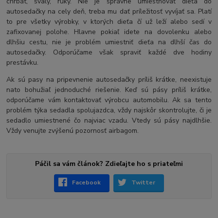
chrbát, svaly, ruky. Nie je správne umiestňovať dieťa do
autosedačky na cely deň, treba mu dať príležitosť vyvíjať sa. Platí
to pre všetky výrobky, v ktorých dieťa čí už leží alebo sedí v
zafixovanej polohe. Hlavne pokiaľ idete na dovolenku alebo
dlhšiu cestu, nie je problém umiestniť dieťa na dlhší čas do
autosedačky. Odporúčame však spraviť každé dve hodiny
prestávku.
Ak sú pasy na pripevnenie autosedačky príliš krátke, neexistuje
nato bohužiaľ jednoduché riešenie. Keď sú pásy príliš krátke,
odporúčame vám kontaktovať výrobcu automobilu. Ak sa tento
problém týka sedadla spolujazdca, vždy najskôr skontrolujte, či je
sedadlo umiestnené čo najviac vzadu. Vtedy sú pásy najdlhšie.
Vždy venujte zvýšenú pozornosť airbagom.
Páčil sa vám článok? Zdieľajte ho s priateľmi
Facebook
Twitter