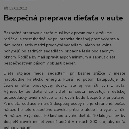
13
.
02
.
2012
Bezpečná preprava dieťaťa v aute
Bezpečná preprava dieťaťa musí byt v prvom rade v záujme
rodičov. Je trestuhodné, ak pri intenzite dnešnej premávky stoja
deti počas jazdy medzi prednými sedadlami, alebo sa voľne
pohybujú po zadných sedadlách, pripadne ležia pod zadným
oknom. Rodičia by mali spraviť aspoň minimum a zapnúť dieťa
bezpečnostným pásom v oblasti bedier.
Dieťa stojace medzi sedadlami pri bežnej zrážke v meste
nadobudne kinetickú energiu, ktorá ho potom katapultuje do
čelného skla, prístrojovej dosky, ale aj vymrští von z auta.
Výhovorky, že dieťa chce vidieť na cestu neobstojí, z detskej
autosedačky uvidí i okolie a zároveň bude bezpečné pripútané.
Ani dieťa sediace v náručí dospelej osoby nie je chránené, počas
nárazu ho telo dospelého človeka pritisne alebo mu vyletí z rúk.
Pri náraze v rýchlosti 50 km/hod a váhe dieťaťa 10 kilogramov, by
dospelý človek musel vedieť udržať v rukách 300 kilo, aby dieťa
ostalo v náručí.