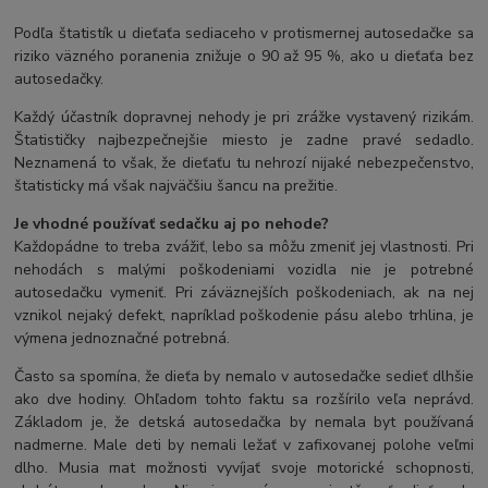
Podľa štatistík u dieťaťa sediaceho v protismernej autosedačke sa
riziko väzného poranenia znižuje o 90 až 95 %, ako u dieťaťa bez
autosedačky.
Každý účastník dopravnej nehody je pri zrážke vystavený rizikám.
Štatističky najbezpečnejšie miesto je zadne pravé sedadlo.
Neznamená to však, že dieťaťu tu nehrozí nijaké nebezpečenstvo,
štatisticky má však najväčšiu šancu na prežitie.
Je vhodné používať sedačku aj po nehode?
Každopádne to treba zvážiť, lebo sa môžu zmeniť jej vlastnosti. Pri
nehodách s malými poškodeniami vozidla nie je potrebné
autosedačku vymeniť. Pri záväznejších poškodeniach, ak na nej
vznikol nejaký defekt, napríklad poškodenie pásu alebo trhlina, je
výmena jednoznačné potrebná.
Často sa spomína, že dieťa by nemalo v autosedačke sedieť dlhšie
ako dve hodiny. Ohľadom tohto faktu sa rozšírilo veľa neprávd.
Základom je, že detská autosedačka by nemala byt používaná
nadmerne. Male deti by nemali ležať v zafixovanej polohe veľmi
dlho. Musia mat možnosti vyvíjať svoje motorické schopnosti,