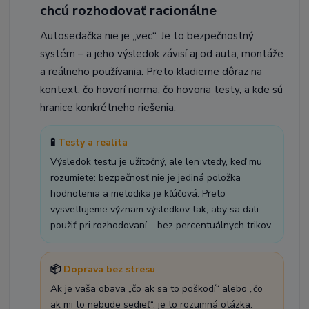
chcú rozhodovať racionálne
Autosedačka nie je „vec“. Je to bezpečnostný
systém – a jeho výsledok závisí aj od auta, montáže
a reálneho používania. Preto kladieme dôraz na
kontext: čo hovorí norma, čo hovoria testy, a kde sú
hranice konkrétneho riešenia.
🧪
Testy a realita
Výsledok testu je užitočný, ale len vtedy, keď mu
rozumiete: bezpečnosť nie je jediná položka
hodnotenia a metodika je kľúčová. Preto
vysvetľujeme význam výsledkov tak, aby sa dali
použiť pri rozhodovaní – bez percentuálnych trikov.
📦
Doprava bez stresu
Ak je vaša obava „čo ak sa to poškodí“ alebo „čo
ak mi to nebude sedieť“, je to rozumná otázka.