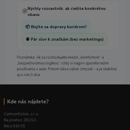
Rýchly rozcestník: ak riešite konkrétnu
🧭
obavu
📦 Bojíte sa dopravy kuriérom?
🧠 Pár slov k značkám (bez marketingu)
Poznámka: Ak sa rozhodujete medzi „komfortom“ a
„bezpečnostnou logikou“, vždy si najprv ujasnite režim
používania v aute. Potom dáva výber zmysel – a je stabilný
aj o rok či dva.
Kde nás nájdete?
CentrumKolies, s.r.o.
Na priehon 281/63
Nitra 949 05