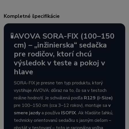
Kompletné špecifikácie
🧪
AVOVA SORA-FIX (100–150
cm) – „inžinierska“ sedačka
pre rodičov, ktorí chcú
výsledok v teste a pokoj v
hlave
SORA-FIX je presne ten typ produktu, ktorý
vystihuje AVOVA: dôraz na to, čo sa v testoch
reálne hodnotí. Je schválená podľa
R129 (i-Size)
pre 100–150 cm (cca 3–12 rokov), montuje sa
v
smere jazdy
a používa
ISOFIX
. Ak hľadáte ľahkú,
technicky orientovanú sedačku s jasným cieľom –
obstáť v testovaní – toto je racionálna voľba.