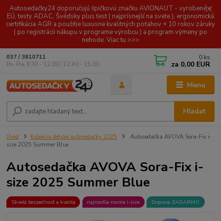
Autosedačky24 doporučujú špičkovú značku AVIONAUT - vyrobené v
EÚ, testy ADAC, Švédsky plus test ( najprísnejší na svete ), ergonomická
certifikácia AGR a použitie luxusne kvalitných poťahov + 10 rokov záruky
( po registrácii nákupu v programe výrobcu ) a program výmeny po
nehode. Viac tu >>>
0
ks
037 / 3810711
za
0,00 EUR
Po- Pia 9.30 - 12.00 / 12.40 - 15.00
Menu
Hľadať
Úvod
Kolekcia detské autosedačky 2025
Autosedačka AVOVA Sora-Fix i-
size 2025 Summer Blue
Autosedačka AVOVA Sora-Fix i-
size 2025 Summer Blue
Skvelá bezpečnosť a kvalita
najnovšia norma i-size
Doprava ZADARMO