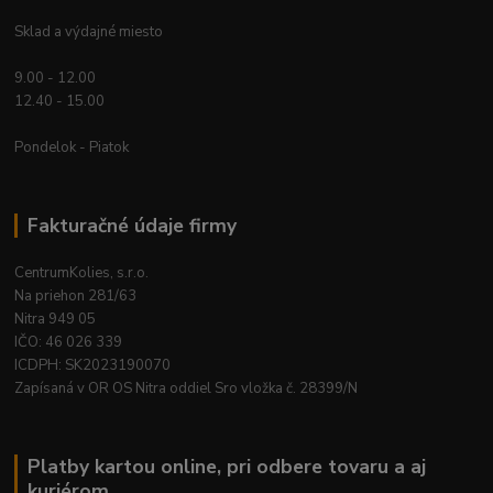
Sklad a výdajné miesto
9.00 - 12.00
12.40 - 15.00
Pondelok - Piatok
Fakturačné údaje firmy
CentrumKolies, s.r.o.
Na priehon 281/63
Nitra 949 05
IČO: 46 026 339
ICDPH: SK2023190070
Zapísaná v OR OS Nitra oddiel Sro vložka č. 28399/N
Platby kartou online, pri odbere tovaru a aj
kuriérom