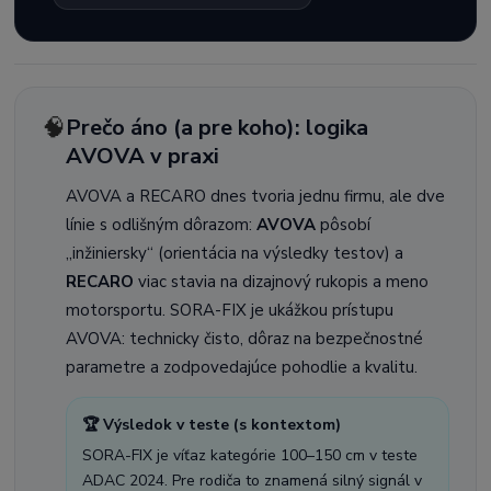
🧠
Prečo áno (a pre koho): logika
AVOVA v praxi
AVOVA a RECARO dnes tvoria jednu firmu, ale dve
línie s odlišným dôrazom:
AVOVA
pôsobí
„inžiniersky“ (orientácia na výsledky testov) a
RECARO
viac stavia na dizajnový rukopis a meno
motorsportu. SORA-FIX je ukážkou prístupu
AVOVA: technicky čisto, dôraz na bezpečnostné
parametre a zodpovedajúce pohodlie a kvalitu.
🏆 Výsledok v teste (s kontextom)
SORA-FIX je víťaz kategórie 100–150 cm v teste
ADAC 2024. Pre rodiča to znamená silný signál v