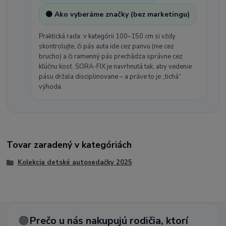
🟠 Ako vyberáme značky (bez marketingu)
Praktická rada: v kategórii 100–150 cm si vždy
skontrolujte, či pás auta ide cez panvu (nie cez
brucho) a či ramenný pás prechádza správne cez
kľúčnu kosť. SORA-FIX je navrhnutá tak, aby vedenie
pásu držala disciplinovane – a práve to je „tichá“
výhoda.
Tovar zaradený v kategóriách
Kolekcia detské autosedačky 2025
🟠
Prečo u nás nakupujú rodičia, ktorí