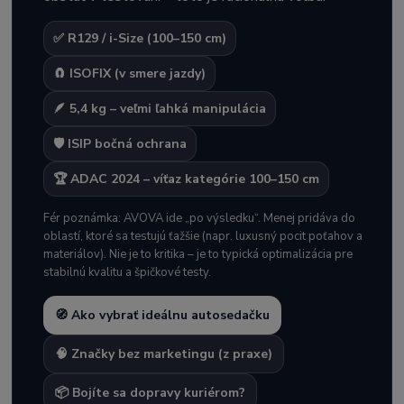
✅ R129 / i-Size (100–150 cm)
🧲 ISOFIX (v smere jazdy)
🪶 5,4 kg – veľmi ľahká manipulácia
🛡️ ISIP bočná ochrana
🏆 ADAC 2024 – víťaz kategórie 100–150 cm
Fér poznámka: AVOVA ide „po výsledku“. Menej pridáva do
oblastí, ktoré sa testujú ťažšie (napr. luxusný pocit poťahov a
materiálov). Nie je to kritika – je to typická optimalizácia pre
stabilnú kvalitu a špičkové testy.
🧭 Ako vybrať ideálnu autosedačku
🧠 Značky bez marketingu (z praxe)
📦 Bojíte sa dopravy kuriérom?