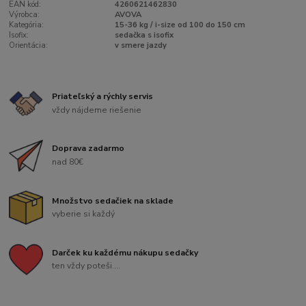
EAN kód:
4260621462830
Výrobca:
AVOVA
Kategória:
15-36 kg / i-size od 100 do 150 cm
Isofix:
sedačka s isofix
Orientácia:
v smere jazdy
Priateľský a rýchly servis
vždy nájdeme riešenie
Doprava zadarmo
nad 80€
Množstvo sedačiek na sklade
vyberie si každý
Darček ku každému nákupu sedačky
ten vždy poteši....