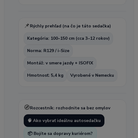
📌
Rýchly prehľad (na čo je táto sedačka)
Kategória: 100–150 cm (cca 3–12 rokov)
Norma: R129 / i-Size
Montáž: v smere jazdy + ISOFIX
Hmotnosť: 5,4 kg
Vyrobené v Nemecku
🧭
Rozcestník: rozhodnite sa bez omylov
🧠 Ako vybrať ideálnu autosedačku
📦 Bojíte sa dopravy kuriérom?