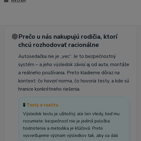
AVOVA
🟠
Prečo u nás nakupujú rodičia, ktorí
chcú rozhodovať racionálne
Autosedačka nie je „vec“. Je to bezpečnostný
systém – a jeho výsledok závisí aj od auta, montáže
a reálneho používania. Preto kladieme dôraz na
kontext: čo hovorí norma, čo hovoria testy, a kde sú
hranice konkrétneho riešenia.
🧪
Testy a realita
Výsledok testu je užitočný, ale len vtedy, keď mu
rozumiete: bezpečnosť nie je jediná položka
hodnotenia a metodika je kľúčová. Preto
vysvetľujeme význam výsledkov tak, aby sa dali