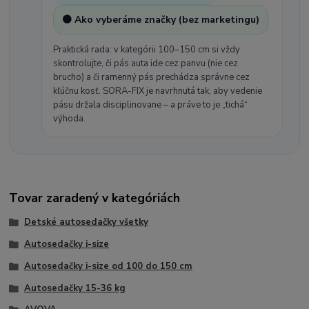
🟠 Ako vyberáme značky (bez marketingu)
Praktická rada: v kategórii 100–150 cm si vždy
skontrolujte, či pás auta ide cez panvu (nie cez
brucho) a či ramenný pás prechádza správne cez
kľúčnu kosť. SORA-FIX je navrhnutá tak, aby vedenie
pásu držala disciplinovane – a práve to je „tichá“
výhoda.
Tovar zaradený v kategóriách
Detské autosedačky všetky
Autosedačky i-size
Autosedačky i-size od 100 do 150 cm
Autosedačky 15-36 kg