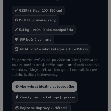
✅ R129 / i-Size (100–150 cm)
🧲 ISOFIX (v smere jazdy)
🪶 5,4 kg – veľmi ľahká manipulácia
🛡️ ISIP bočná ochrana
🏆 ADAC 2024 – víťaz kategórie 100–150 cm
Fér poznámka: AVOVA ide „po výsledku“. Menej pridáva do
oblastí, ktoré sa testujú ťažšie (napr. luxusný pocit poťahov a
materiálov). Nie je to kritika – je to typická optimalizácia pre
stabilnú kvalitu a špičkové testy.
🧭 Ako vybrať ideálnu autosedačku
🧠 Značky bez marketingu (z praxe)
📦 Bojíte sa dopravy kuriérom?