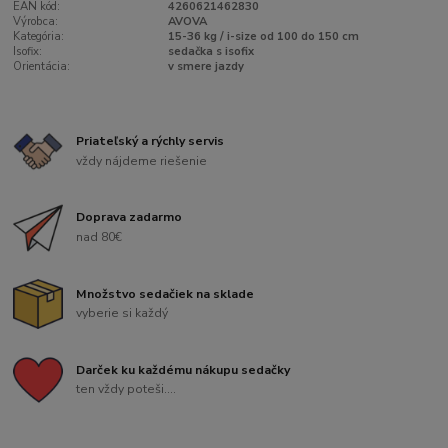
EAN kód:
4260621462830
Výrobca:
AVOVA
Kategória:
15-36 kg / i-size od 100 do 150 cm
Isofix:
sedačka s isofix
Orientácia:
v smere jazdy
Priateľský a rýchly servis
vždy nájdeme riešenie
Doprava zadarmo
nad 80€
Množstvo sedačiek na sklade
vyberie si každý
Darček ku každému nákupu sedačky
ten vždy poteši....