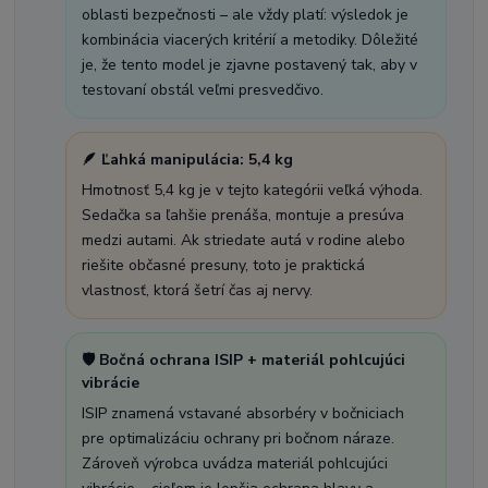
oblasti bezpečnosti – ale vždy platí: výsledok je
kombinácia viacerých kritérií a metodiky. Dôležité
je, že tento model je zjavne postavený tak, aby v
testovaní obstál veľmi presvedčivo.
🪶 Ľahká manipulácia: 5,4 kg
Hmotnosť 5,4 kg je v tejto kategórii veľká výhoda.
Sedačka sa ľahšie prenáša, montuje a presúva
medzi autami. Ak striedate autá v rodine alebo
riešite občasné presuny, toto je praktická
vlastnosť, ktorá šetrí čas aj nervy.
🛡️ Bočná ochrana ISIP + materiál pohlcujúci
vibrácie
ISIP znamená vstavané absorbéry v bočniciach
pre optimalizáciu ochrany pri bočnom náraze.
Zároveň výrobca uvádza materiál pohlcujúci