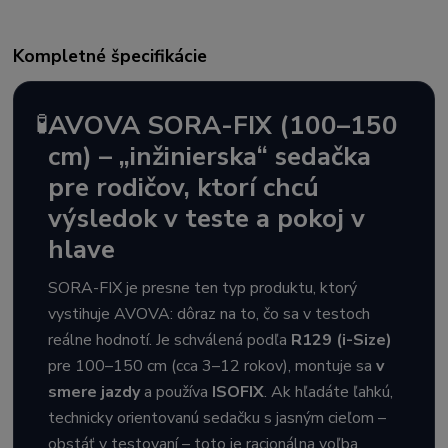
Kompletné špecifikácie
🧪
AVOVA SORA-FIX (100–150
cm) – „inžinierska“ sedačka
pre rodičov, ktorí chcú
výsledok v teste a pokoj v
hlave
SORA-FIX je presne ten typ produktu, ktorý
vystihuje AVOVA: dôraz na to, čo sa v testoch
reálne hodnotí. Je schválená podľa
R129 (i-Size)
pre 100–150 cm (cca 3–12 rokov), montuje sa
v
smere jazdy
a používa
ISOFIX
. Ak hľadáte ľahkú,
technicky orientovanú sedačku s jasným cieľom –
obstáť v testovaní – toto je racionálna voľba.