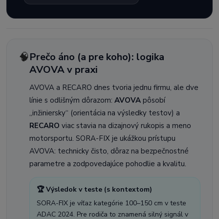
🧠
Prečo áno (a pre koho): logika
AVOVA v praxi
AVOVA a RECARO dnes tvoria jednu firmu, ale dve
línie s odlišným dôrazom:
AVOVA
pôsobí
„inžiniersky“ (orientácia na výsledky testov) a
RECARO
viac stavia na dizajnový rukopis a meno
motorsportu. SORA-FIX je ukážkou prístupu
AVOVA: technicky čisto, dôraz na bezpečnostné
parametre a zodpovedajúce pohodlie a kvalitu.
🏆 Výsledok v teste (s kontextom)
SORA-FIX je víťaz kategórie 100–150 cm v teste
ADAC 2024. Pre rodiča to znamená silný signál v