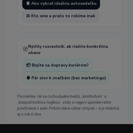
🧠 Ako vybrať ideálnu autosedačku
⚖️ Kto sme a prečo to robíme inak
Rýchly rozcestník: ak riešite konkrétnu
🧭
obavu
📦 Bojíte sa dopravy kuriérom?
🧠 Pár slov k značkám (bez marketingu)
Poznámka: Ak sa rozhodujete medzi „komfortom“ a
„bezpečnostnou logikou“, vždy si najprv ujasnite režim
používania v aute. Potom dáva výber zmysel – a je stabilný
aj o rok či dva.