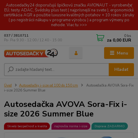
Autosedačky24 doporučujú špičkovú značku AVIONAUT - vyrobené v
EÚ, testy ADAC, Švédsky plus test ( najprísnejší na svete ), ergonomická
certifikácia AGR a použitie luxusne kvalitných poťahov + 10 rokov záruky
( po registrácii nákupu v programe výrobcu ) a program výmeny po
nehode. Viac tu >>>
0
ks
037 / 3810711
za
0,00 EUR
Po- Pia 9.30 - 12.00 / 12.40 - 15.00
Menu
Hľadať
Úvod
Autosedačky i-size od 100 do 150 cm
Autosedačka AVOVA Sora-Fix
i-size 2026 Summer Blue
Autosedačka AVOVA Sora-Fix i-
size 2026 Summer Blue
Skvelá bezpečnosť a kvalita
najnovšia norma i-size
Doprava ZADARMO