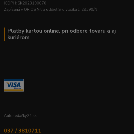
ICDPH: SK2023190070
Zapísaná v OR OS Nitra oddiel Sro vložka č. 28399/N
Platby kartou online, pri odbere tovaru a aj
kuriérom
Autosedačky24.sk
037 / 3810711