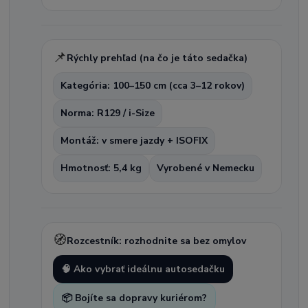
📌
Rýchly prehľad (na čo je táto sedačka)
Kategória: 100–150 cm (cca 3–12 rokov)
Norma: R129 / i-Size
Montáž: v smere jazdy + ISOFIX
Hmotnosť: 5,4 kg
Vyrobené v Nemecku
🧭
Rozcestník: rozhodnite sa bez omylov
🧠 Ako vybrať ideálnu autosedačku
📦 Bojíte sa dopravy kuriérom?