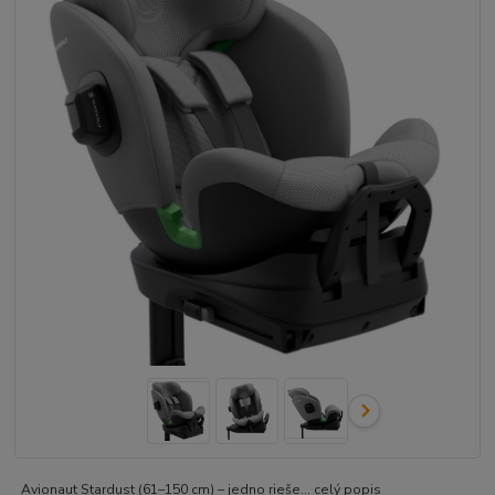
Avionaut Stardust (61–150 cm) – jedno rieše...
celý popis