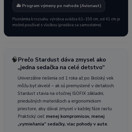
🚑 Program výmeny po nehode (Avionaut)
Poznámka k rozsahu: výrobca uvádza 61–150 cm; od 41 cm je
možné používať s vložkou (predáva sa samostatne).
🧠
Prečo Stardust dáva zmysel ako
„jedna sedačka na celé detstvo“
Univerzálne riešenia od 1 roka až po školský vek
môžu byť skvelé – ak sú premyslené v detailoch.
Stardust stavia na otočnej ISOFIX základni,
priedušných materiáloch a ergonomickom
priestore, aby dával zmysel v každej fáze rastu.
Praktický cieľ:
menej kompromisov, menej
„vymieňania“ sedačky, viac pohody v aute
.