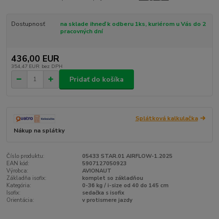
Dostupnosť
na sklade ihneď k odberu 1ks, kuriérom u Vás do 2
pracovných dní
436,00 EUR
354,47 EUR
bez DPH
Pridať do košíka
Splátková kalkulačka
Nákup na splátky
Číslo produktu:
05433 STAR.01 AIRFLOW-1.2025
EAN kód:
5907127050923
Výrobca:
AVIONAUT
Základňa isofix:
komplet so základňou
Kategória:
0-36 kg / i-size od 40 do 145 cm
Isofix:
sedačka s isofix
Orientácia:
v protismere jazdy