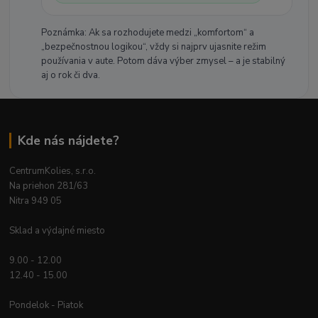
Poznámka: Ak sa rozhodujete medzi „komfortom“ a
„bezpečnostnou logikou“, vždy si najprv ujasnite režim
používania v aute. Potom dáva výber zmysel – a je stabilný
aj o rok či dva.
Kde nás nájdete?
CentrumKolies, s.r.o.
Na priehon 281/63
Nitra 949 05
Sklad a výdajné miesto
9.00 - 12.00
12.40 - 15.00
Pondelok - Piatok