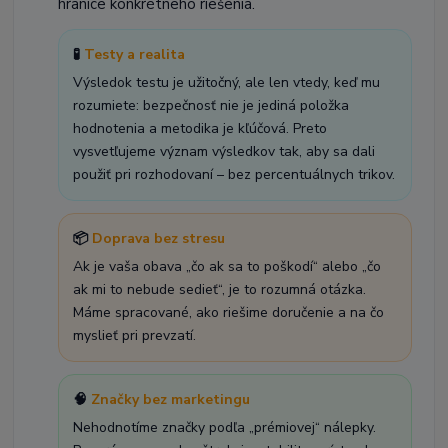
hranice konkrétneho riešenia.
🧪
Testy a realita
Výsledok testu je užitočný, ale len vtedy, keď mu
rozumiete: bezpečnosť nie je jediná položka
hodnotenia a metodika je kľúčová. Preto
vysvetľujeme význam výsledkov tak, aby sa dali
použiť pri rozhodovaní – bez percentuálnych trikov.
📦
Doprava bez stresu
Ak je vaša obava „čo ak sa to poškodí“ alebo „čo
ak mi to nebude sedieť“, je to rozumná otázka.
Máme spracované, ako riešime doručenie a na čo
myslieť pri prevzatí.
🧠
Značky bez marketingu
Nehodnotíme značky podľa „prémiovej“ nálepky.