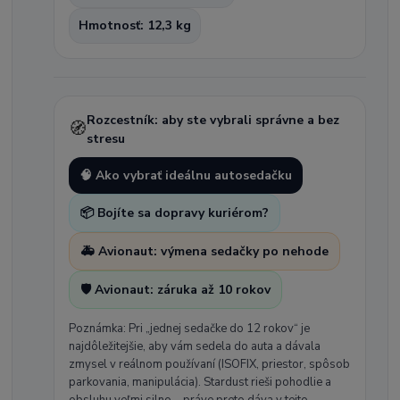
Hmotnosť: 12,3 kg
Rozcestník: aby ste vybrali správne a bez
🧭
stresu
🧠 Ako vybrať ideálnu autosedačku
📦 Bojíte sa dopravy kuriérom?
🚑 Avionaut: výmena sedačky po nehode
🛡️ Avionaut: záruka až 10 rokov
Poznámka: Pri „jednej sedačke do 12 rokov“ je
najdôležitejšie, aby vám sedela do auta a dávala
zmysel v reálnom používaní (ISOFIX, priestor, spôsob
parkovania, manipulácia). Stardust rieši pohodlie a
obsluhu veľmi silno – práve preto dáva v tejto