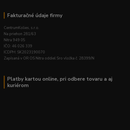
Fakturačné údaje firmy
CentrumKolies, s.r.o.
Na priehon 281/63
Nitra 949 05
IČO: 46 026 339
ICDPH: SK2023190070
Zapísaná v OR OS Nitra oddiel Sro vložka č. 28399/N
Platby kartou online, pri odbere tovaru a aj
kuriérom