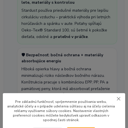
lete, materiály s kontrolou
Stardust používa priedušné materiály pre lepšiu
cirkuláciu vzduchu – praktická výhoda pri letných
horúčavách a spánku v aute. Poťahy spĺňajú
Oeko-Tex® Standard 100, sú šetrné k pokožke
dieťaťa, odolné a
prateľné v práčke
.
🛡️ Bezpečnosť: bočná ochrana + materiály
absorbujúce energiu
Hlboká opierka hlavy a bočná ochrana
minimalizujú riziko následkov bočného nárazu.
Konštrukcia pracuje s kombináciou EPP, PP, PA a
pamäťovej peny, ktorá má absorbovať preťaženie
pri náraze. Stardust spĺňa homologáciu i-Size
(ECE R129) a je kompletne vyrábaný v Európe.
Pre základnú funkčnosť, spríjemnenie používania webu,
analytické účely a v prípade udelenia súhlasu aj na účely cielenia
reklamy využívame súbory cookies. Nastavenie vlastných
preferencií cookies môžete kedykoľvek upraviť odkazom v
🧩 Premyslené detaily pre rast: priestor,
spodnej časti stránok.
opierka hlavy, spánok