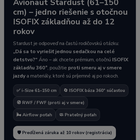
Avionaut Stardust (61–150
cm) – jedno riešenie s otočnou
ISOFIX základňou až do 12
rokov
Stardust je odpoveď na častú rodičovskú otázku:
„Dá sa to vyriešiť jednou sedačkou na celé
detstvo?“
Áno – ak chcete prémium, otočnú
ISOFIX
základňu 360°
, použitie
proti smeru aj v smere
jazdy
a materiály, ktoré sú príjemné aj po rokoch.
✅ i-Size 61–150 cm
🔄 ISOFIX báza 360° súčasťou
🧭 RWF / FWF (proti aj v smere)
🌬️ Airflow poťah
🧼 Prateľný poťah
🛡️ Predĺžená záruka až 10 rokov (registrácia)