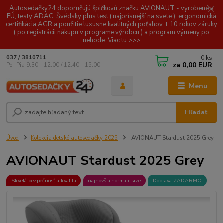
Autosedačky24 doporučujú špičkovú značku AVIONAUT - vyrobené v
EÚ, testy ADAC, Švédsky plus test ( najprísnejší na svete ), ergonomická
certifikácia AGR a použitie luxusne kvalitných poťahov + 10 rokov záruky
( po registrácii nákupu v programe výrobcu ) a program výmeny po
nehode. Viac tu >>>
0
ks
037 / 3810711
za
0,00 EUR
Po- Pia 9.30 - 12.00 / 12.40 - 15.00
Menu
Hľadať
Úvod
Kolekcia detské autosedačky 2025
AVIONAUT Stardust 2025 Grey
AVIONAUT Stardust 2025 Grey
Skvelá bezpečnosť a kvalita
najnovšia norma i-size
Doprava ZADARMO