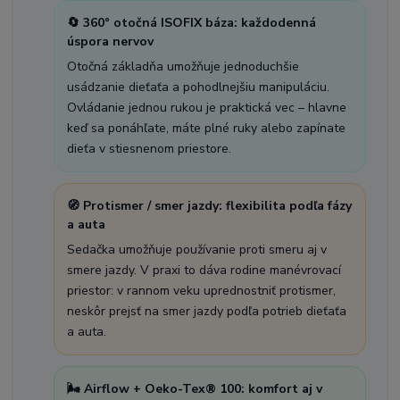
🔄 360° otočná ISOFIX báza: každodenná
úspora nervov
Otočná základňa umožňuje jednoduchšie
usádzanie dieťaťa a pohodlnejšiu manipuláciu.
Ovládanie jednou rukou je praktická vec – hlavne
keď sa ponáhľate, máte plné ruky alebo zapínate
dieťa v stiesnenom priestore.
🧭 Protismer / smer jazdy: flexibilita podľa fázy
a auta
Sedačka umožňuje používanie proti smeru aj v
smere jazdy. V praxi to dáva rodine manévrovací
priestor: v rannom veku uprednostniť protismer,
neskôr prejsť na smer jazdy podľa potrieb dieťaťa
a auta.
🌬️ Airflow + Oeko-Tex® 100: komfort aj v