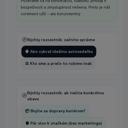
Pozeráme sa na konštrukciu, stabilitu, prístup k
bezpečnosti a zmysluplnosť riešenia. Preto je náš
sortiment užší – ale konzistentný.
🧭
Rýchly rozcestník: začnite správne
🧠 Ako vybrať ideálnu autosedačku
⚖️ Kto sme a prečo to robíme inak
Rýchly rozcestník: ak riešite konkrétnu
🧭
obavu
📦 Bojíte sa dopravy kuriérom?
🧠 Pár slov k značkám (bez marketingu)