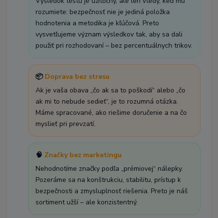
Výsledok testu je užitočný, ale len vtedy, keď mu
rozumiete: bezpečnosť nie je jediná položka
hodnotenia a metodika je kľúčová. Preto
vysvetľujeme význam výsledkov tak, aby sa dali
použiť pri rozhodovaní – bez percentuálnych trikov.
📦
Doprava bez stresu
Ak je vaša obava „čo ak sa to poškodí“ alebo „čo
ak mi to nebude sedieť“, je to rozumná otázka.
Máme spracované, ako riešime doručenie a na čo
myslieť pri prevzatí.
🧠
Značky bez marketingu
Nehodnotíme značky podľa „prémiovej“ nálepky.
Pozeráme sa na konštrukciu, stabilitu, prístup k
bezpečnosti a zmysluplnosť riešenia. Preto je náš
sortiment užší – ale konzistentný.