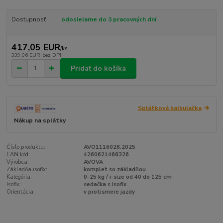
Dostupnosť
odosielame do 3 pracovných dní
417,05 EUR
/
ks
339,06 EUR
bez DPH
Pridať do košíka
Splátková kalkulačka
Nákup na splátky
Číslo produktu:
AVO1116028.2025
EAN kód:
4260621466326
Výrobca:
AVOVA
Základňa isofix:
komplet so základňou
Kategória:
0-25 kg / i-size od 40 do 125 cm
Isofix:
sedačka s isofix
Orientácia:
v protismere jazdy