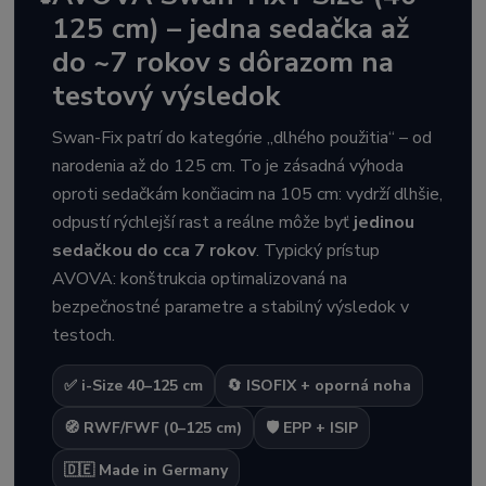
125 cm) – jedna sedačka až
do ~7 rokov s dôrazom na
testový výsledok
Swan-Fix patrí do kategórie „dlhého použitia“ – od
narodenia až do 125 cm. To je zásadná výhoda
oproti sedačkám končiacim na 105 cm: vydrží dlhšie,
odpustí rýchlejší rast a reálne môže byť
jedinou
sedačkou do cca 7 rokov
. Typický prístup
AVOVA: konštrukcia optimalizovaná na
bezpečnostné parametre a stabilný výsledok v
testoch.
✅ i-Size 40–125 cm
🔄 ISOFIX + oporná noha
🧭 RWF/FWF (0–125 cm)
🛡️ EPP + ISIP
🇩🇪 Made in Germany