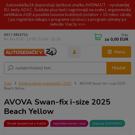
Autosedačky24 doporučujú špičkovú značku AVIONAUT - vyrobené v
EÚ, testy ADAC, Švédsky plus test ( najprísnejší na svete ), ergonomická
certifikácia AGR a použitie luxusne kvalitných poťahov + 10 rokov záruky
( po registrácii nákupu v programe výrobcu ) a program výmeny po
nehode. Viac tu >>>
0
ks
037 / 3810711
za
0,00 EUR
Po- Pia 9.30 - 12.00 / 12.40 - 15.00
Menu
Hľadať
Úvod
Kolekcia detské autosedačky 2025
AVOVA Swan-fix i-size 2025
Beach Yellow
AVOVA Swan-fix i-size 2025
Beach Yellow
Skvelá bezpečnosť a kvalita
najnovšia norma i-size
Doprava ZADARMO