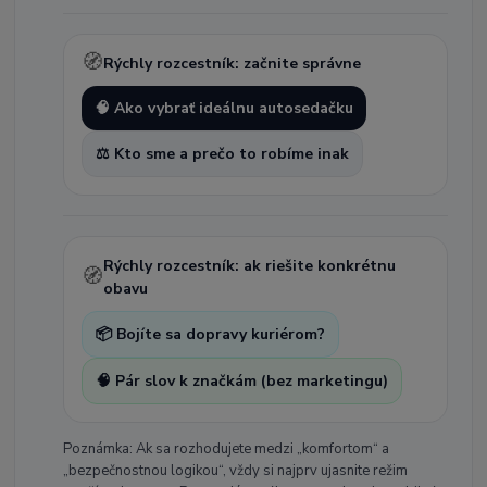
🧭
Rýchly rozcestník: začnite správne
🧠 Ako vybrať ideálnu autosedačku
⚖️ Kto sme a prečo to robíme inak
Rýchly rozcestník: ak riešite konkrétnu
🧭
obavu
📦 Bojíte sa dopravy kuriérom?
🧠 Pár slov k značkám (bez marketingu)
Poznámka: Ak sa rozhodujete medzi „komfortom“ a
„bezpečnostnou logikou“, vždy si najprv ujasnite režim