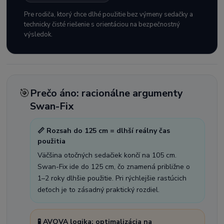
Pre rodiča, ktorý chce dlhé použitie bez výmeny sedačky a
technicky čisté riešenie s orientáciou na bezpečnostný
výsledok.
🎯
Prečo áno: racionálne argumenty
Swan-Fix
📏 Rozsah do 125 cm = dlhší reálny čas
použitia
Väčšina otočných sedačiek končí na 105 cm.
Swan-Fix ide do 125 cm, čo znamená približne o
1–2 roky dlhšie použitie. Pri rýchlejšie rastúcich
deťoch je to zásadný praktický rozdiel.
🧪 AVOVA logika: optimalizácia na