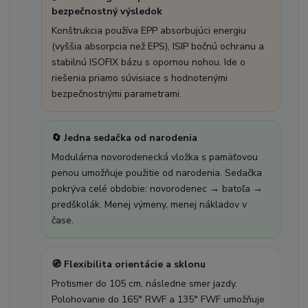
bezpečnostný výsledok
Konštrukcia používa EPP absorbujúci energiu
(vyššia absorpcia než EPS), ISIP bočnú ochranu a
stabilnú ISOFIX bázu s opornou nohou. Ide o
riešenia priamo súvisiace s hodnotenými
bezpečnostnými parametrami.
🔄 Jedna sedačka od narodenia
Modulárna novorodenecká vložka s pamäťovou
penou umožňuje použitie od narodenia. Sedačka
pokrýva celé obdobie: novorodenec → batoľa →
predškolák. Menej výmeny, menej nákladov v
čase.
🧭 Flexibilita orientácie a sklonu
Protismer do 105 cm, následne smer jazdy.
Polohovanie do 165° RWF a 135° FWF umožňuje