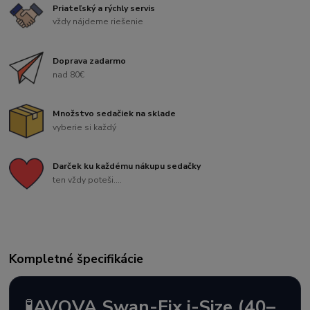
Priateľský a rýchly servis
vždy nájdeme riešenie
Doprava zadarmo
nad 80€
Množstvo sedačiek na sklade
vyberie si každý
Darček ku každému nákupu sedačky
ten vždy poteši....
Kompletné špecifikácie
🧪
AVOVA Swan-Fix i-Size (40–