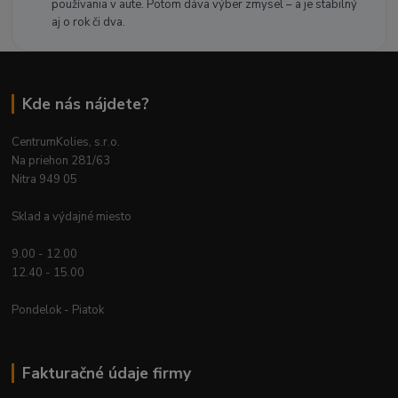
používania v aute. Potom dáva výber zmysel – a je stabilný
aj o rok či dva.
Kde nás nájdete?
CentrumKolies, s.r.o.
Na priehon 281/63
Nitra 949 05
Sklad a výdajné miesto
9.00 - 12.00
12.40 - 15.00
Pondelok - Piatok
Fakturačné údaje firmy