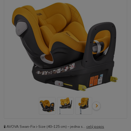
🧪 AVOVA Swan-Fix i-Size (40–125 cm) – jedna s...
celý popis