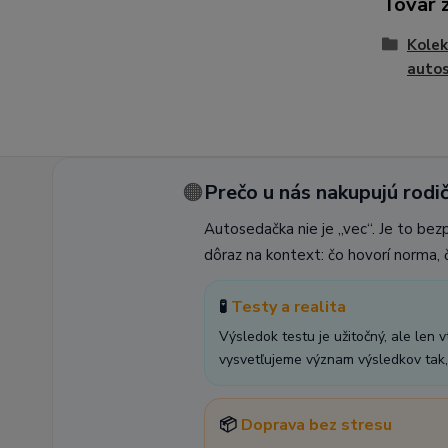
Tovar 
Kolek
auto
🟠
Prečo u nás nakupujú rodič
Autosedačka nie je „vec“. Je to bez
dôraz na kontext: čo hovorí norma, č
🧪
Testy a realita
Výsledok testu je užitočný, ale len 
vysvetľujeme význam výsledkov tak, 
📦
Doprava bez stresu