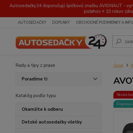
Autosedačky24 doporučujú špičkovú značku AVIONAUT - vyroben
poťahov + 10 rokov záru
AUTOSEDAČKY
DOPLNKY
OBCHODNÉ PODMIENKY A INF
Rady a tipy z praxe
Úvod
K
AVOV
Poradíme ti
Katalóg podľa typu
Skvelá be
Doprava
Okamžite k odberu
Detské autosedačky všetky