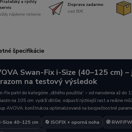
Priateľský a rýchly
Doprava zadarmo
servis
nad 80€
vždy nájdeme riešenie
tné špecifikácie
OVA Swan-Fix i-Size (40–125 cm) – j
razom na testový výsledok
-Fix patrí do kategórie „dlhého použitia“ – od narodenia až do
iacim na 105 cm: vydrží dlhšie, odpustí rýchlejší rast a reálne m
tup AVOVA: konštrukcia optimalizovaná na bezpečnostné paramet
i-Size 40–125 cm
🔄 ISOFIX + oporná noha
🧭 RWF/FW