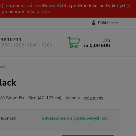
, ergonomická certifikácia AGR a použitie luxusne kvalitných
y po nehode. Viac tu >>>
Prihlásenie
/ 3810711
0
ks
za
0,00 EUR
a 9.30 - 12.00 / 12.40 - 15.00
ack
lack
VA Swan-Fix i-Size (40–125 cm) – jedna s...
celý popis
tupnosť
odosielame do 3 pracovných dní