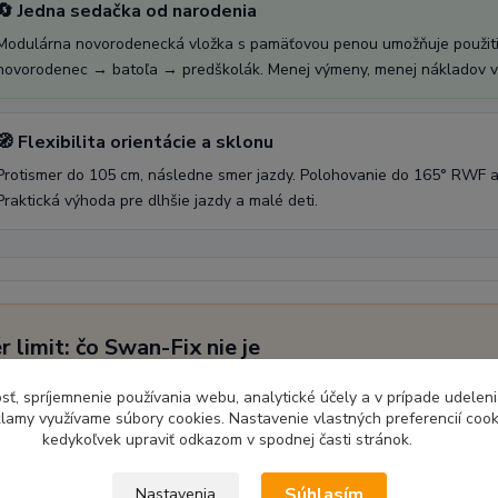
🔄 Jedna sedačka od narodenia
Modulárna novorodenecká vložka s pamäťovou penou umožňuje použitie
novorodenec → batoľa → predškolák. Menej výmeny, menej nákladov v
🧭 Flexibilita orientácie a sklonu
Protismer do 105 cm, následne smer jazdy. Polohovanie do 165° RWF a
Praktická výhoda pre dlhšie jazdy a malé deti.
r limit: čo Swan-Fix nie je
n-Fix nie je „luxusná“ sedačka. Prešívanie, plastové detaily a mater
sť, spríjemnenie používania webu, analytické účely a v prípade udeleni
imalizovať bezpečnostný výsledok a kontrolovať náklady. Komfort je d
eklamy využívame súbory cookies. Nastavenie vlastných preferencií coo
kedykoľvek upraviť odkazom v spodnej časti stránok.
eriálový zážitok.
hľadáte najmä materiálový luxus alebo dizajnový dojem, existujú vhod
Súhlasím
Nastavenia