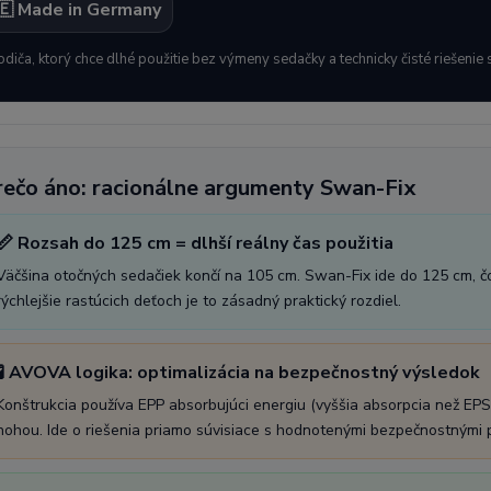
🇪 Made in Germany
odiča, ktorý chce dlhé použitie bez výmeny sedačky a technicky čisté riešeni
rečo áno: racionálne argumenty Swan-Fix
📏 Rozsah do 125 cm = dlhší reálny čas použitia
Väčšina otočných sedačiek končí na 105 cm. Swan-Fix ide do 125 cm, čo 
rýchlejšie rastúcich deťoch je to zásadný praktický rozdiel.
🧪 AVOVA logika: optimalizácia na bezpečnostný výsledok
Konštrukcia používa EPP absorbujúci energiu (vyššia absorpcia než EPS
nohou. Ide o riešenia priamo súvisiace s hodnotenými bezpečnostnými 