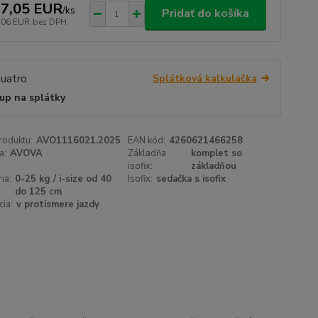
7,05 EUR
/
ks
Pridať do košíka
,06 EUR
bez DPH
Splátková kalkulačka
up na splátky
roduktu:
AVO1116021.2025
EAN kód:
4260621466258
a:
AVOVA
Základňa
komplet so
isofix:
základňou
ia:
0-25 kg / i-size od 40
Isofix:
sedačka s isofix
do 125 cm
cia:
v protismere jazdy