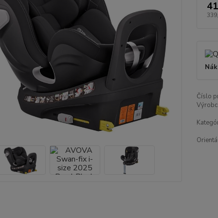
41
339
Nák
Číslo p
Výrobc
Kategór
Orientá