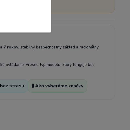
a 7 rokov
, stabilný bezpečnostný základ a racionálny
hké ovládanie. Presne typ modelu, ktorý funguje bez
 bez stresu
🧪 Ako vyberáme značky