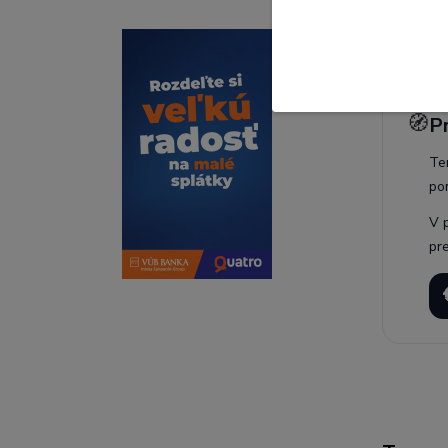
ist
🧭
P
Te
po
V 
pr