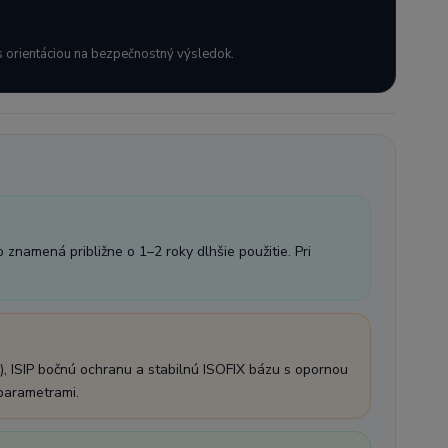
e s orientáciou na bezpečnostný výsledok.
znamená približne o 1–2 roky dlhšie použitie. Pri
), ISIP bočnú ochranu a stabilnú ISOFIX bázu s opornou
parametrami.