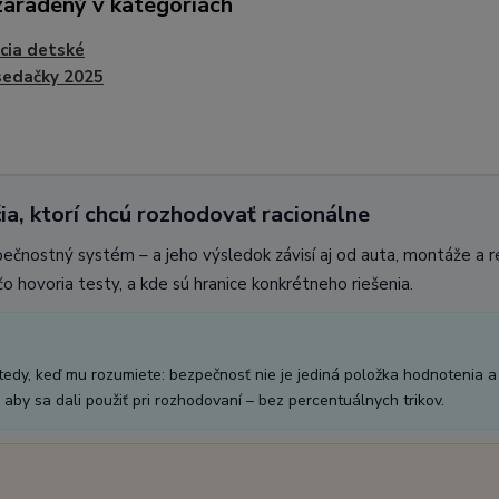
zaradený v kategóriách
cia detské
sedačky 2025
ia, ktorí chcú rozhodovať racionálne
pečnostný systém – a jeho výsledok závisí aj od auta, montáže a 
o hovoria testy, a kde sú hranice konkrétneho riešenia.
vtedy, keď mu rozumiete: bezpečnosť nie je jediná položka hodnotenia a
aby sa dali použiť pri rozhodovaní – bez percentuálnych trikov.