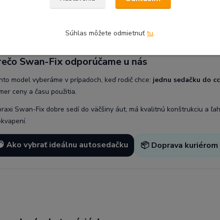
otu, Swan-Fix je presne v cieli.
Súhlas môžete odmietnuť
tu
.
rečo Swan-Fix odporúčame u nás
nto model vyberáme v prípadoch, keď rodič chce:
jednu sedačku do cc
mer ceny a času použitia.
praxi Swan-Fix dobre sedí do väčšiny áut, má kvalitnú konštrukciu a ľa
ekvapení.
🧠 Ako vybrať ideálnu autosedačku
📦 Doprava kuriérom