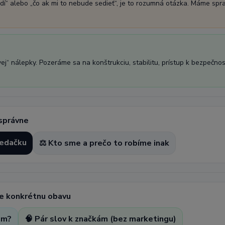
dí“ alebo „čo ak mi to nebude sedieť“, je to rozumná otázka. Máme spr
“ nálepky. Pozeráme sa na konštrukciu, stabilitu, prístup k bezpečnost
 správne
sedačku
⚖️ Kto sme a prečo to robíme inak
ite konkrétnu obavu
om?
🧠 Pár slov k značkám (bez marketingu)