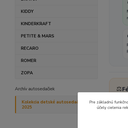
KIDDY
KINDERKRAFT
PETITE & MARS
RECARO
ROMER
ZOPA
⚖️
Fé
Archív autosedačiek
Swa
Kolekcia detské autosedačky
Pre základnú funkčno
max
2025
účely cielenia r
mat
Ak 