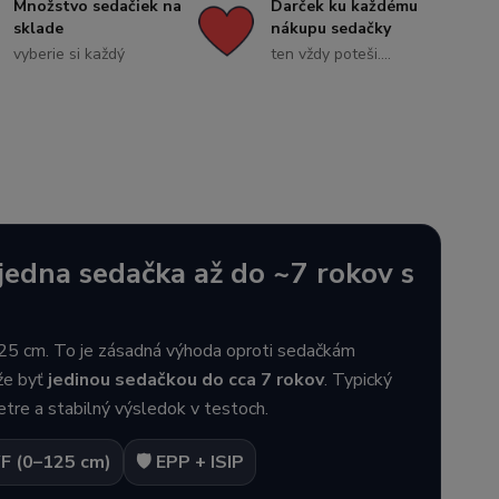
Množstvo sedačiek na
Darček ku každému
sklade
nákupu sedačky
vyberie si každý
ten vždy poteši....
edna sedačka až do ~7 rokov s
 125 cm. To je zásadná výhoda oproti sedačkám
ôže byť
jedinou sedačkou do cca 7 rokov
. Typický
re a stabilný výsledok v testoch.
F (0–125 cm)
🛡️ EPP + ISIP