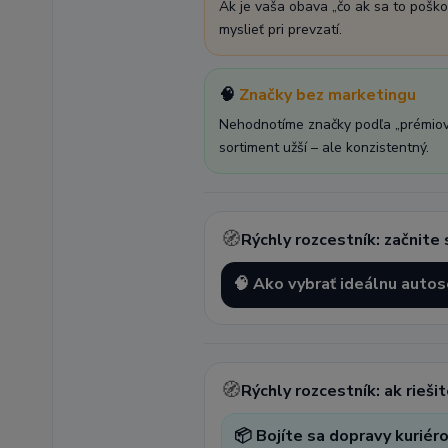
Ak je vaša obava „čo ak sa to poško
myslieť pri prevzatí.
🧠
Značky bez marketingu
Nehodnotíme značky podľa „prémiovej
sortiment užší – ale konzistentný.
🧭
Rýchly rozcestník: začnite
🧠 Ako vybrať ideálnu auto
🧭
Rýchly rozcestník: ak rieš
📦 Bojíte sa dopravy kuriér