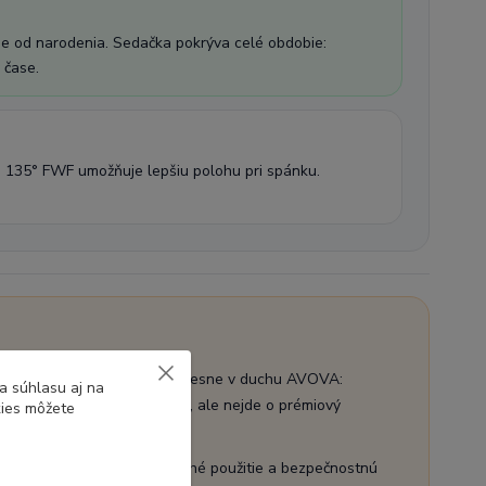
 od narodenia. Sedačka pokrýva celé obdobie:
 čase.
 135° FWF umožňuje lepšiu polohu pri spánku.
iály sú navrhnuté funkčne – presne v duchu AVOVA:
a súhlasu aj na
obrý a zodpovedajúci triede, ale nejde o prémiový
kies môžete
nejšie modely. Ak hľadáte dlhé použitie a bezpečnostnú