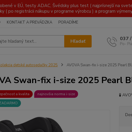
é v EÚ, testy ADAC, Švédsky plus test ( najprísnejší na svete )
ky ( po registrácii nákupu v programe výrobcu ) a program výmen
O
KONTAKT A PREVÁDZKA
PORADÍME
037 
Hľadať
Po- Pi
olekcia detské autosedačky 2025
AVOVA Swan-fix i-size 2025 Pearl Bl
A Swan-fix i-size 2025 Pearl B
zpečnosť a kvalita
najnovšia norma i-size
🧪 AVO
 ZADARMO
Dos