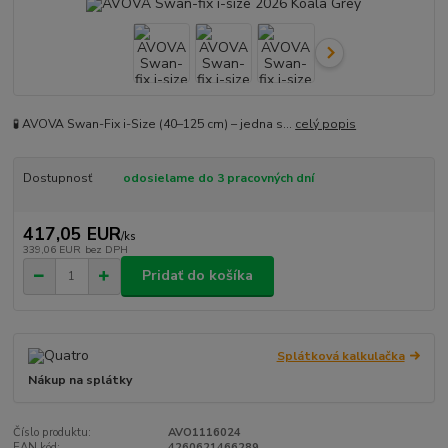
🧪 AVOVA Swan-Fix i-Size (40–125 cm) – jedna s...
celý popis
Dostupnosť
odosielame do 3 pracovných dní
417,05 EUR
/
ks
339,06 EUR
bez DPH
Pridať do košíka
Splátková kalkulačka
Nákup na splátky
Číslo produktu:
AVO1116024
EAN kód:
4260621466289