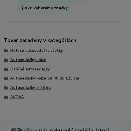
🧪 Ako vyberáme značky
Tovar zaradený v kategóriách
Detské autosedačky všetky
Autosedačky i-size
Otočné autosedačky
Autosedačky i-size od 40 do 125 cm
Autosedačky 0-25 kg
AVOVA
🟠
Prečo u nás nakupujú rodičia, ktorí