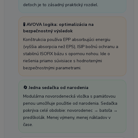
deťoch je to zásadný praktický rozdiel.
🧪 AVOVA logika: optimalizácia na
bezpečnostný výsledok
Konštrukcia používa EPP absorbujúci energiu
(vyššia absorpcia než EPS), ISIP bočnú ochranu a
stabilnú ISOFIX bázu s opornou nohou. Ide o
riešenia priamo súvisiace s hodnotenými
bezpečnostnými parametrami.
🔄 Jedna sedačka od narodenia
Modulárna novorodenecká vložka s pamäťovou
penou umožňuje použitie od narodenia. Sedačka
pokrýva celé obdobie: novorodenec → batoľa →
predškolák. Menej výmeny, menej nákladov v
čase.