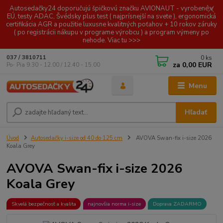
Autosedačky24 doporučujú špičkovú značku AVIONAUT - vyrobené v
EÚ, testy ADAC, Švédsky plus test ( najprísnejší na svete ), ergonomická
certifikácia AGR a použitie luxusne kvalitných poťahov + 10 rokov záruky
( po registrácii nákupu v programe výrobcu ) a program výmeny po
nehode. Viac tu >>>
0
ks
037 / 3810711
za
0,00 EUR
Po- Pia 9.30 - 12.00 / 12.40 - 15.00
Menu
Hľadať
Úvod
Autosedačky i-size od 40 do 125 cm
AVOVA Swan-fix i-size 2026
Koala Grey
AVOVA Swan-fix i-size 2026
Koala Grey
Skvelá bezpečnosť a kvalita
najnovšia norma i-size
Doprava ZADARMO