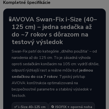
Kompletné špecifikácie
🧪
AVOVA Swan-Fix i-Size (40–
125 cm) – jedna sedačka až
do ~7 rokov s dôrazom na
testový výsledok
Swan-Fix patrí do kategórie „dlhého použitia“ – od
narodenia až do 125 cm. To je zásadná výhoda
oproti sedačkám končiacim na 105 cm: vydrží dlhšie,
odpustí rýchlejší rast a reálne môže byť
jedinou
sedačkou do cca 7 rokov
. Typický prístup
AVOVA: konštrukcia optimalizovaná na
bezpečnostné parametre a stabilný výsledok v
testoch.
✅ i-Size 40–125 cm
🔄 ISOFIX + oporná noha