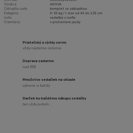
Výrobca:
AVOVA
Základňa isofix:
komplet so základňou
Kategória:
0-25 kg / i-size od 40 do 125 cm
Isofix:
sedačka s isofix
Orientácia:
v protismere jazdy
Priateľský a rýchly servis
vždy nájdeme riešenie
Doprava zadarmo
nad 80€
Množstvo sedačiek na sklade
vyberie si každý
Darček ku každému nákupu sedačky
ten vždy poteši....