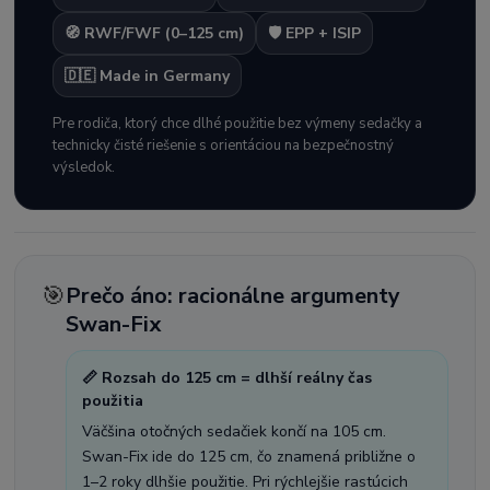
🧭 RWF/FWF (0–125 cm)
🛡️ EPP + ISIP
🇩🇪 Made in Germany
Pre rodiča, ktorý chce dlhé použitie bez výmeny sedačky a
technicky čisté riešenie s orientáciou na bezpečnostný
výsledok.
🎯
Prečo áno: racionálne argumenty
Swan-Fix
📏 Rozsah do 125 cm = dlhší reálny čas
použitia
Väčšina otočných sedačiek končí na 105 cm.
Swan-Fix ide do 125 cm, čo znamená približne o
1–2 roky dlhšie použitie. Pri rýchlejšie rastúcich