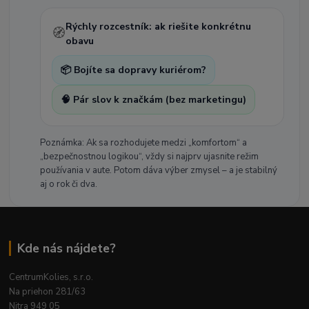
Rýchly rozcestník: ak riešite konkrétnu
🧭
obavu
📦 Bojíte sa dopravy kuriérom?
🧠 Pár slov k značkám (bez marketingu)
Poznámka: Ak sa rozhodujete medzi „komfortom“ a
„bezpečnostnou logikou“, vždy si najprv ujasnite režim
používania v aute. Potom dáva výber zmysel – a je stabilný
aj o rok či dva.
Kde nás nájdete?
CentrumKolies, s.r.o.
Na priehon 281/63
Nitra 949 05