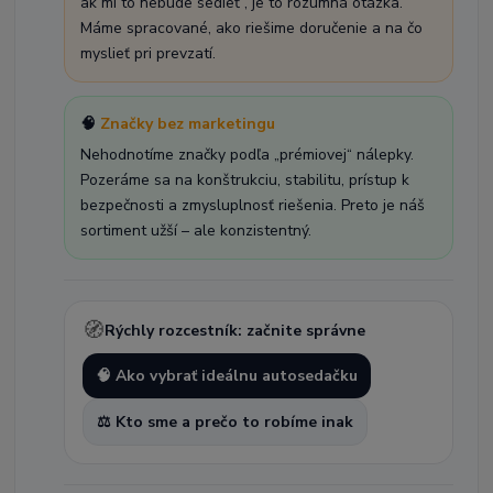
ak mi to nebude sedieť“, je to rozumná otázka.
Máme spracované, ako riešime doručenie a na čo
myslieť pri prevzatí.
🧠
Značky bez marketingu
Nehodnotíme značky podľa „prémiovej“ nálepky.
Pozeráme sa na konštrukciu, stabilitu, prístup k
bezpečnosti a zmysluplnosť riešenia. Preto je náš
sortiment užší – ale konzistentný.
🧭
Rýchly rozcestník: začnite správne
🧠 Ako vybrať ideálnu autosedačku
⚖️ Kto sme a prečo to robíme inak