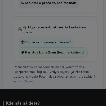
⚖️ Kto sme a prečo to robíme inak
Rýchly rozcestník: ak riešite konkrétnu
🧭
obavu
📦 Bojíte sa dopravy kuriérom?
🧠 Pár slov k značkám (bez marketingu)
Poznámka: Ak sa rozhodujete medzi „komfortom“ a
„bezpečnostnou logikou“, vždy si najprv ujasnite režim
používania v aute. Potom dáva výber zmysel – a je stabilný
aj o rok či dva.
Kde nás nájdete?