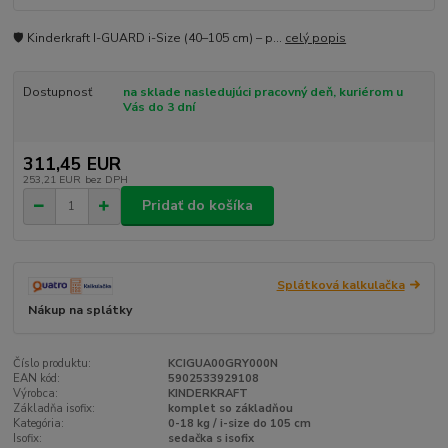
🛡️ Kinderkraft I-GUARD i-Size (40–105 cm) – p...
celý popis
Dostupnosť
na sklade nasledujúci pracovný deň, kuriérom u
Vás do 3 dní
311,45 EUR
253,21 EUR
bez DPH
Pridať do košíka
Splátková kalkulačka
Nákup na splátky
Číslo produktu:
KCIGUA00GRY000N
EAN kód:
5902533929108
Výrobca:
KINDERKRAFT
Základňa isofix:
komplet so základňou
Kategória:
0-18 kg / i-size do 105 cm
Isofix:
sedačka s isofix