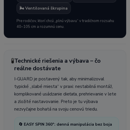
🌬️ Ventilovaná škrupina
Pre rodičov, ktorí chcú „plnú výbavu“ v tradičnom rozsahu
40–105 cm a rozumnú cenu.
🧪
Technické riešenia a výbava – čo
reálne dostávate
I-GUARD je postavený tak, aby minimalizoval
typické „slabé miesta“ v praxi: nestabilná montáž,
komplikované usádzanie dieťaťa, prehrievanie v lete
a zložité nastavovanie. Preto je tu výbava
nezvyčajne bohatá na svoju cenovú triedu.
🔄 EASY SPIN 360°: denná manipulácia bez boja