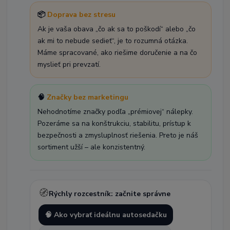
📦
Doprava bez stresu
Ak je vaša obava „čo ak sa to poškodí“ alebo „čo
ak mi to nebude sedieť“, je to rozumná otázka.
Máme spracované, ako riešime doručenie a na čo
myslieť pri prevzatí.
🧠
Značky bez marketingu
Nehodnotíme značky podľa „prémiovej“ nálepky.
Pozeráme sa na konštrukciu, stabilitu, prístup k
bezpečnosti a zmysluplnosť riešenia. Preto je náš
sortiment užší – ale konzistentný.
🧭
Rýchly rozcestník: začnite správne
🧠 Ako vybrať ideálnu autosedačku