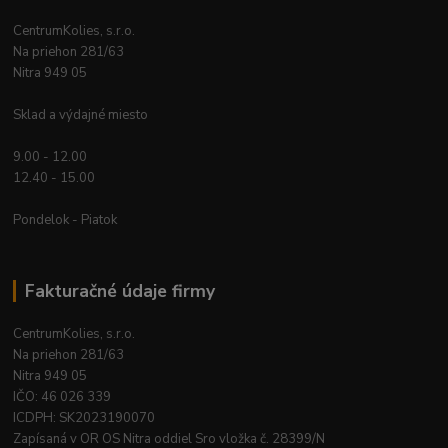
CentrumKolies, s.r.o.
Na priehon 281/63
Nitra 949 05
Sklad a výdajné miesto
9.00 - 12.00
12.40 - 15.00
Pondelok - Piatok
Fakturačné údaje firmy
CentrumKolies, s.r.o.
Na priehon 281/63
Nitra 949 05
IČO: 46 026 339
ICDPH: SK2023190070
Zapísaná v OR OS Nitra oddiel Sro vložka č. 28399/N