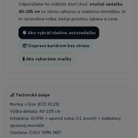
Odporúčame ho rodičom, ktorí chcú:
otočnú sedačku
40–105 cm
so silnou výbavou a stabilnou montážou. Je
to racionálna voľba, keď je prioritou výbava a cena.
🧠 Ako vybrať ideálnu autosedačku
📦 Doprava kuriérom bez stresu
🧪 Ako vyberáme značky
📐 Technické údaje
Norma: i-Size (ECE R129)
Výška dieťaťa: 40–105 cm
Inštalácia: ISOFIX + oporná noha (11 úrovní) + indikátory
správnej montáže
Otočenie: EASY SPIN 360°