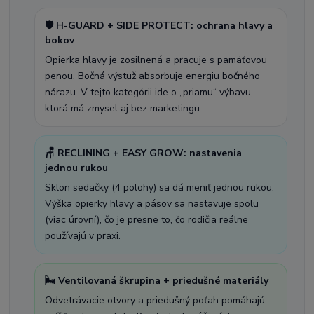
🛡️ H-GUARD + SIDE PROTECT: ochrana hlavy a
bokov
Opierka hlavy je zosilnená a pracuje s pamäťovou
penou. Bočná výstuž absorbuje energiu bočného
nárazu. V tejto kategórii ide o „priamu“ výbavu,
ktorá má zmysel aj bez marketingu.
🪑 RECLINING + EASY GROW: nastavenia
jednou rukou
Sklon sedačky (4 polohy) sa dá meniť jednou rukou.
Výška opierky hlavy a pásov sa nastavuje spolu
(viac úrovní), čo je presne to, čo rodičia reálne
používajú v praxi.
🌬️ Ventilovaná škrupina + priedušné materiály
Odvetrávacie otvory a priedušný poťah pomáhajú