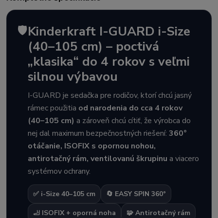
🛡️
Kinderkraft I-GUARD i-Size
(40–105 cm) – poctivá
„klasika“ do 4 rokov s veľmi
silnou výbavou
I-GUARD je sedačka pre rodičov, ktorí chcú jasný
rámec použitia
od narodenia do cca 4 rokov
(40–105 cm)
a zároveň chcú cítiť, že výrobca do
nej dal maximum bezpečnostných riešení:
360°
otáčanie, ISOFIX s opornou nohou,
antirotačný rám, ventilovanú škrupinu
a viacero
systémov ochrany.
✅ i-Size 40–105 cm
🔄 EASY SPIN 360°
🦶 ISOFIX + oporná noha
🧩 Antirotačný rám