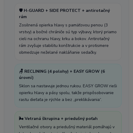
🛡️ H-GUARD + SIDE PROTECT + antirotačný
rám
Zosilnená opierka hlavy s pamäťovou penou (3
vrstvy) a bočné chrániče sú typ výbavy, ktorý priamo
cieli na ochranu hlavy, krku a bokov. Antirotačný
rám zvyšuje stabilitu konštrukcie a v protismere
obmedzuje neželané nakláňanie sedačky.
🪑 RECLINING (4 polohy) + EASY GROW (6
úrovní)
Sklon sa nastavuje jednou rukou. EASY GROW rieši
opierku hlavy a pásy spolu, takže prispôsobovanie
rastu dieťaťa je rýchle a bez „preklikávania“.
🌬️ Vetraná škrupina + priedušný poťah
Ventilačné otvory a priedušný materiál pomáhajú v