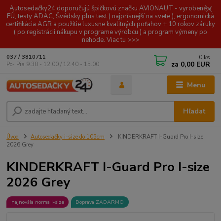
Autosedačky24 doporučujú špičkovú značku AVIONAUT - vyrobené v
EÚ, testy ADAC, Švédsky plus test ( najprísnejší na svete ), ergonomická
certifikácia AGR a použitie luxusne kvalitných poťahov + 10 rokov záruky
( po registrácii nákupu v programe výrobcu ) a program výmeny po
nehode. Viac tu >>>
0
ks
037 / 3810711
za
0,00 EUR
Po- Pia 9.30 - 12.00 / 12.40 - 15.00
Menu
Hľadať
Úvod
Autosedačky i-size do 105cm
KINDERKRAFT I-Guard Pro I-size
2026 Grey
KINDERKRAFT I-Guard Pro I-size
2026 Grey
najnovšia norma i-size
Doprava ZADARMO