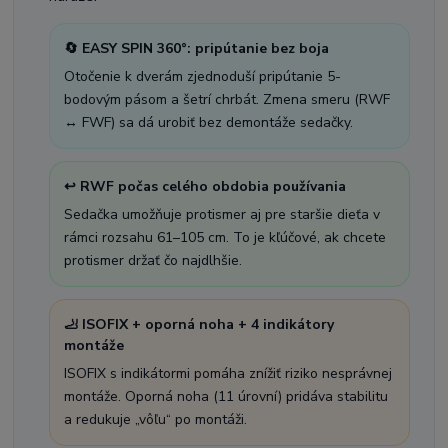
🔄 EASY SPIN 360°: pripútanie bez boja
Otočenie k dverám zjednoduší pripútanie 5-
bodovým pásom a šetrí chrbát. Zmena smeru (RWF
↔ FWF) sa dá urobiť bez demontáže sedačky.
↩️ RWF počas celého obdobia používania
Sedačka umožňuje protismer aj pre staršie dieťa v
rámci rozsahu 61–105 cm. To je kľúčové, ak chcete
protismer držať čo najdlhšie.
🦶 ISOFIX + oporná noha + 4 indikátory
montáže
ISOFIX s indikátormi pomáha znížiť riziko nesprávnej
montáže. Oporná noha (11 úrovní) pridáva stabilitu
a redukuje „vôľu“ po montáži.