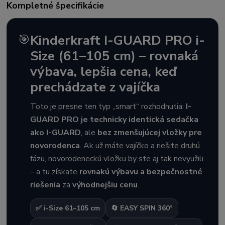
Kompletné špecifikácie
🎯
Kinderkraft I-GUARD PRO i-
Size (61–105 cm) – rovnaká
výbava, lepšia cena, keď
prechádzate z vajíčka
Toto je presne ten typ „smart“ rozhodnutia:
I-
GUARD PRO je technicky identická sedačka
ako I-GUARD
, ale
bez zmenšujúcej vložky pre
novorodenca
. Ak už máte vajíčko a riešite druhú
fázu, novorodeneckú vložku by ste aj tak nevyužili
– a tu získate
rovnakú výbavu a bezpečnostné
riešenia
za
výhodnejšiu cenu
.
✅ i-Size 61–105 cm
🔄 EASY SPIN 360°