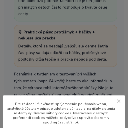
lete obmedziť potenie. Komfort nie je len „bonus“ –
pri malých deťoch často rozhoduje o kvalite celej
cesty.
🧷 Praktické pásy: protišmyk + háčiky +
neklesajúca pracka
Detaily, ktoré sa nezdajú „veľké“, ale denne šetria
čas: pásy sa dajú odložiť na háčiky, protišmykové
podložky držia lepšie a pracka nepadá pod dieťa.
Poznámka k tvrdeniam o testovaní pri vyšších
rýchlostiach (napr. 64 km/h): berte to ako informáciu o
tom, že výrobca robil interné/rozšírené skúšky. Nie je to
univerzálna „pečiatka“ porovnateľná naprieč značkami,
pokiaľ nemáme rovnakú metodiku a podmienky testu.
Pre základnú funkčnosť, spríjemnenie používania webu,
analytické účely a v prípade udelenia súhlasu aj na účely cielenia
reklamy využívame súbory cookies. Nastavenie vlastných
preferencií cookies môžete kedykoľvek upraviť odkazom v
spodnej časti stránok.