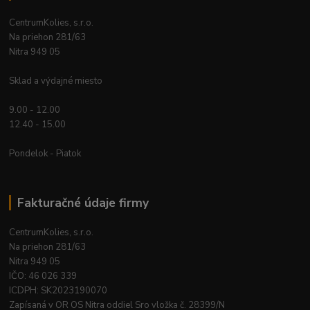
CentrumKolies, s.r.o.
Na priehon 281/63
Nitra 949 05
Sklad a výdajné miesto
9.00 - 12.00
12.40 - 15.00
Pondelok - Piatok
Fakturačné údaje firmy
CentrumKolies, s.r.o.
Na priehon 281/63
Nitra 949 05
IČO: 46 026 339
ICDPH: SK2023190070
Zapísaná v OR OS Nitra oddiel Sro vložka č. 28399/N