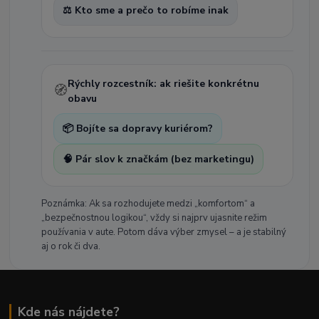
⚖️ Kto sme a prečo to robíme inak
Rýchly rozcestník: ak riešite konkrétnu
🧭
obavu
📦 Bojíte sa dopravy kuriérom?
🧠 Pár slov k značkám (bez marketingu)
Poznámka: Ak sa rozhodujete medzi „komfortom“ a
„bezpečnostnou logikou“, vždy si najprv ujasnite režim
používania v aute. Potom dáva výber zmysel – a je stabilný
aj o rok či dva.
Kde nás nájdete?