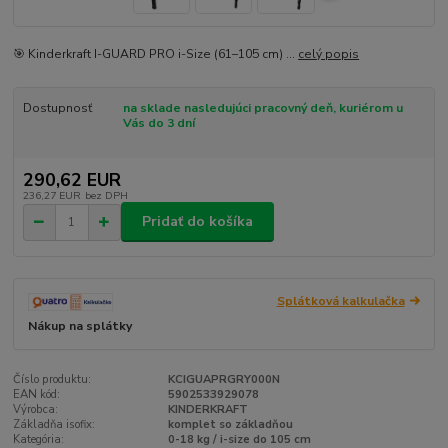
🎯 Kinderkraft I-GUARD PRO i-Size (61–105 cm) ...
celý popis
Dostupnosť
na sklade nasledujúci pracovný deň, kuriérom u
Vás do 3 dní
290,62 EUR
236,27 EUR
bez DPH
Pridať do košíka
Splátková kalkulačka
Nákup na splátky
Číslo produktu:
KCIGUAPRGRY000N
EAN kód:
5902533929078
Výrobca:
KINDERKRAFT
Základňa isofix:
komplet so základňou
Kategória:
0-18 kg / i-size do 105 cm