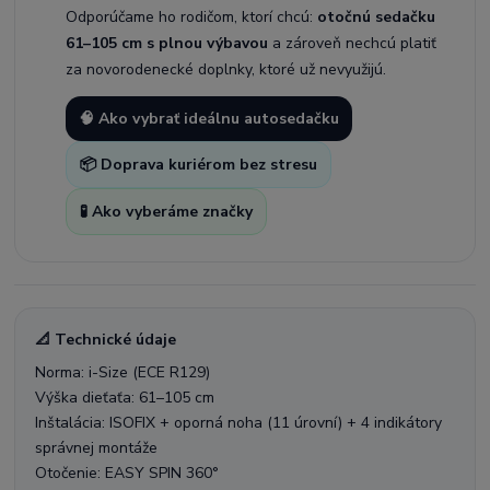
Odporúčame ho rodičom, ktorí chcú:
otočnú sedačku
61–105 cm s plnou výbavou
a zároveň nechcú platiť
za novorodenecké doplnky, ktoré už nevyužijú.
🧠 Ako vybrať ideálnu autosedačku
📦 Doprava kuriérom bez stresu
🧪 Ako vyberáme značky
📐 Technické údaje
Norma: i-Size (ECE R129)
Výška dieťaťa: 61–105 cm
Inštalácia: ISOFIX + oporná noha (11 úrovní) + 4 indikátory
správnej montáže
Otočenie: EASY SPIN 360°