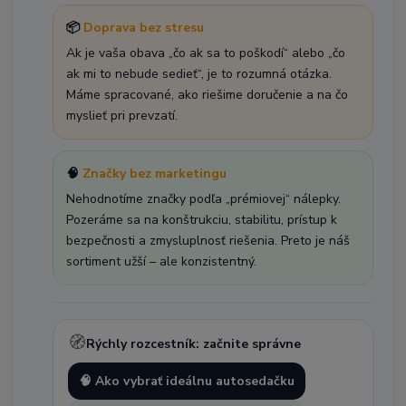
📦
Doprava bez stresu
Ak je vaša obava „čo ak sa to poškodí“ alebo „čo
ak mi to nebude sedieť“, je to rozumná otázka.
Máme spracované, ako riešime doručenie a na čo
myslieť pri prevzatí.
🧠
Značky bez marketingu
Nehodnotíme značky podľa „prémiovej“ nálepky.
Pozeráme sa na konštrukciu, stabilitu, prístup k
bezpečnosti a zmysluplnosť riešenia. Preto je náš
sortiment užší – ale konzistentný.
🧭
Rýchly rozcestník: začnite správne
🧠 Ako vybrať ideálnu autosedačku