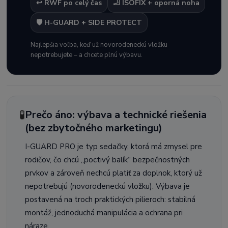
↩️ RWF po celý čas
🦶 ISOFIX + oporná noha
🛡️ H-GUARD + SIDE PROTECT
Najlepšia voľba, keď už novorodeneckú vložku
nepotrebujete – a chcete plnú výbavu.
🧪
Prečo áno: výbava a technické riešenia
(bez zbytočného marketingu)
I-GUARD PRO je typ sedačky, ktorá má zmysel pre
rodičov, čo chcú „poctivý balík“ bezpečnostných
prvkov a zároveň nechcú platiť za doplnok, ktorý už
nepotrebujú (novorodeneckú vložku). Výbava je
postavená na troch praktických pilieroch: stabilná
montáž, jednoduchá manipulácia a ochrana pri
náraze.