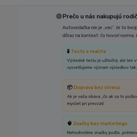
🟠
Prečo u nás nakupujú rodič
Autosedačka nie je „vec“. Je to bez
dôraz na kontext: čo hovorí norma, č
🧪
Testy a realita
Výsledok testu je užitočný, ale len 
vysvetľujeme význam výsledkov tak, 
📦
Doprava bez stresu
Ak je vaša obava „čo ak sa to poško
myslieť pri prevzatí.
🧠
Značky bez marketingu
Nehodnotíme značky podľa „prémiovej