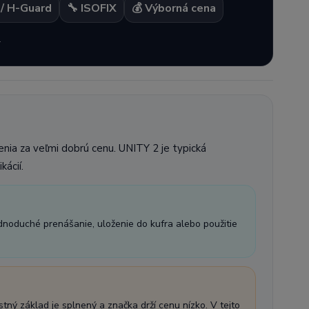
 / H-Guard
🔧 ISOFIX
💰 Výborná cena
.
šenia za veľmi dobrú cenu. UNITY 2 je typická
kácií.
noduché prenášanie, uloženie do kufra alebo použitie
ný základ je splnený a značka drží cenu nízko. V tejto