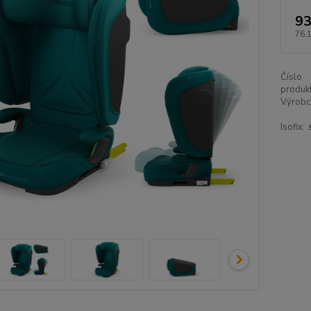
93
76,
Číslo
produkt
Výrobc
Isofix: