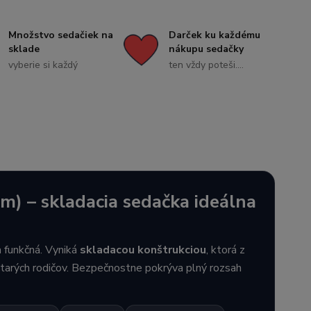
Množstvo sedačiek na
Darček ku každému
sklade
nákupu sedačky
vyberie si každý
ten vždy poteši....
m) – skladacia sedačka ideálna
a funkčná. Vyniká
skladacou konštrukciou
, ktorá z
 starých rodičov. Bezpečnostne pokrýva plný rozsah