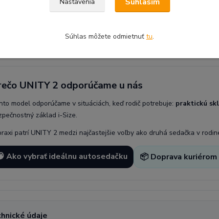
Súhlasím
Nastavenia
 hlavná každodenná sedačka na dlhé cesty existujú komfortnejšie mod
TY 2 medzi najpraktickejšie voľby.
Súhlas môžete odmietnuť
tu
.
rečo UNITY 2 odporúčame u nás
nto model odporúčame v situáciách, keď rodič potrebuje:
praktickú sk
zpečnostný základ i-Size.
praxi patrí UNITY 2 medzi najčastejšie voľby ako druhá sedačka v rodine
🧠 Ako vybrať ideálnu autosedačku
📦 Doprava kuriérom
chnické údaje