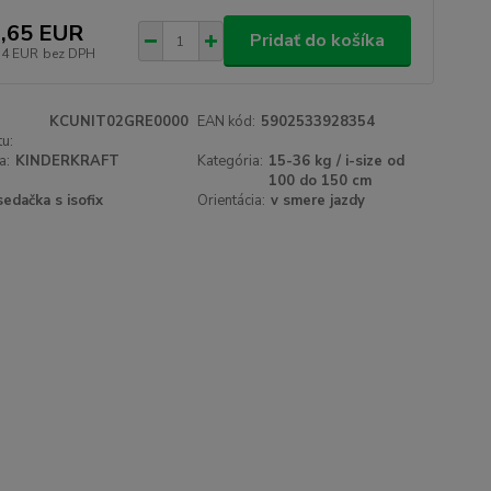
,65 EUR
Pridať do košíka
14 EUR
bez DPH
KCUNIT02GRE0000
EAN kód:
5902533928354
u:
a:
KINDERKRAFT
Kategória:
15-36 kg / i-size od
100 do 150 cm
sedačka s isofix
Orientácia:
v smere jazdy