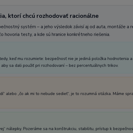
ia, ktorí chcú rozhodovať racionálne
pečnostný systém – a jeho výsledok závisí aj od auta, montáže a 
o hovoria testy, a kde sú hranice konkrétneho riešenia.
vtedy, keď mu rozumiete: bezpečnosť nie je jediná položka hodnotenia a
aby sa dali použiť pri rozhodovaní – bez percentuálnych trikov.
dí“ alebo „čo ak mi to nebude sedieť“, je to rozumná otázka. Máme spr
“ nálepky. Pozeráme sa na konštrukciu, stabilitu, prístup k bezpečnost