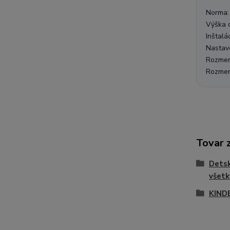
Norma: 
Výška 
Inštalá
Nastave
Rozmery
Rozmery
Tovar 
Dets
všetk
KIND