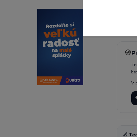
Ako
UNI
🧭
P
Te
be
V 
📐 Te