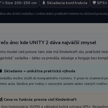
✅ i-Size 100–150 cm
🧳 Skladacia konštrukcia
🛡️ SPS+
álna ako druhá sedačka v rodine alebo praktické riešenie na občasné presuny
rečo áno: kde UNITY 2 dáva najväčší zmysel
nto model cieli presne tam, kde má Kinderkraft silu: praktické rie
ogistická“ sedačka – ľahko sa prenáša, skladuje a funguje bez kompli
🧳 Skladanie = unikátna praktická výhoda
Sedačku možno zložiť do kompaktného rozmeru. V praxi to znamená jed
mimo auta. Ideálne pre rodiny s viacerými autami alebo starých rodičov.
💰 Cena vs funkcia: presne cieľ Kinderkraft
i-Size homologácia, ISOFIX a základná bočná ochrana SPS+. Bezpečnost