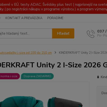
é v EÚ, testy ADAC, Švédsky plus test ( najprísnejší na svete )
ky ( po registrácii nákupu v programe výrobcu ) a program výmen
O
KONTAKT A PREVÁDZKA
PORADÍME
037 
Hľadať
Po- Pi
utosedačky i-size od 100 do 150 cm
KINDERKRAFT Unity 2 I-Size 202
ERKRAFT Unity 2 I-Size 2026 
 norma i-size
Doprava ZADARMO
🧳 Kin
Dos