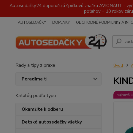
Autosedačky24 doporučujú špičkovú značku AVIONAUT - vyroben
poťahov + 10 rokov záru
AUTOSEDAČKY
DOPLNKY
OBCHODNÉ PODMIENKY A INF
Rady a tipy z praxe
Úvod
A
KIND
Poradíme ti
Katalóg podľa typu
najnovšia
Okamžite k odberu
Detské autosedačky všetky