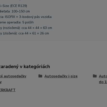
i-Size (ECE R129)
dieťaťa: 100–150 cm
cia: ISOFIX + 3-bodový pás vozidla
nie operadla: 5 polôh
 (rozložená): cca 44 × 44 × 63 cm
 (zložená): cca 44 × 61 × 26 cm
zaradený v kategóriách
ké autosedačky
Autosedačky i-size
Auto
y
do 1
ERKRAFT