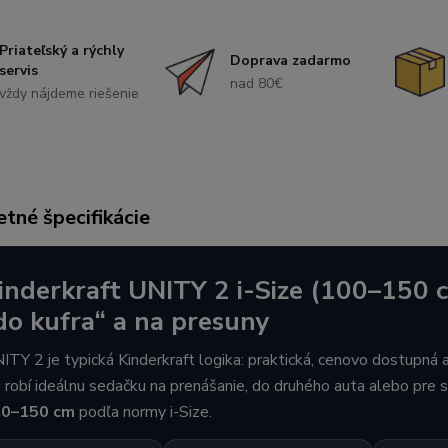
Priateľský a rýchly
Doprava zadarmo
servis
nad 80€
vždy nájdeme riešenie
tné špecifikácie
inderkraft UNITY 2 i-Size (100–150 c
do kufra“ a na presuny
ITY 2 je typická Kinderkraft logika: praktická, cenovo dostupná 
j robí ideálnu sedačku na prenášanie, do druhého auta alebo pre
0–150 cm
podľa normy i-Size.