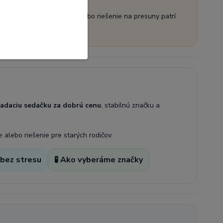
ely. Ako druhá sedačka alebo riešenie na presuny patrí
ladaciu sedačku za dobrú cenu
, stabilnú značku a
 alebo riešenie pre starých rodičov.
 bez stresu
🧪 Ako vyberáme značky