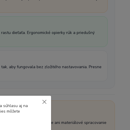
rastu dieťaťa. Ergonomické opierky rúk a priedušný
á tak, aby fungovala bez zložitého nastavovania. Presne
a súhlasu aj na
kies môžete
oťahy, komplexné polohovanie ani materiálové spracovanie