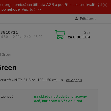
, ergonomická certifikácia AGR a použitie luxusne kvalitných
y po nehode. Viac tu >>>
Prihlásenie
/ 3810711
0
ks
za
0,00 EUR
a 9.30 - 12.00 / 12.40 - 15.00
6 Green
Green
derkraft UNITY 2 i-Size (100–150 cm) – s...
celý popis
tupnosť
na sklade nasledujúci pracovný
deň, kuriérom u Vás do 3 dní