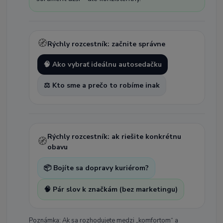
🧭
Rýchly rozcestník: začnite správne
🧠 Ako vybrať ideálnu autosedačku
⚖️ Kto sme a prečo to robíme inak
Rýchly rozcestník: ak riešite konkrétnu
🧭
obavu
📦 Bojíte sa dopravy kuriérom?
🧠 Pár slov k značkám (bez marketingu)
Poznámka: Ak sa rozhodujete medzi „komfortom“ a