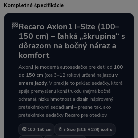
Kompletné špecifikácie
🏁
Recaro Axion1 i-Size (100–
150 cm) – ľahká „škrupina“ s
dôrazom na bočný náraz a
komfort
Axion1 je moderná autosedačka pre deti od
100
do 150 cm
(cca 3–12 rokov) určená na jazdu
v
smere jazdy
. V praxi je to príklad sedačky, ktorá
spája premyslenú konštrukciu (najmä bočná
ochrana), nízku hmotnosť a dizajn inšpirovaný
pretekárskymi sedačkami – presne tak, ako
pretekárske sedačky Recaro pre oteckov.
🧒 100–150 cm
🧷 i-Size (ECE R129) isofix