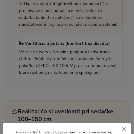
5,9 kg je v tejto kategórii výhoda: jednoduchšie
presúvanie medzi autami a menšie riziko, že
sedačka bude „len položená“ a nie korektne
nainštalovaná (najmä pri rodinách s dvoma autami).
🌬️ Ventilácia a poťahy (komfort bez divadla)
Vetracie otvory v škrupine podporujú odvetranie
chrbta. Poťah je prateľný a deklarovane šetrný k
pokožke (OEKO-TEX 100). V praxi sú to „malé veci“,
ktoré rozhodujú o každodennej spokojnosti.
⚖️
Realita: čo si uvedomiť pri sedačke
100–150 cm
V tejto kategórii už rozhoduje najmä
správne vedenie
Pre základnú funkčnosť, spríjemnenie používania webu,