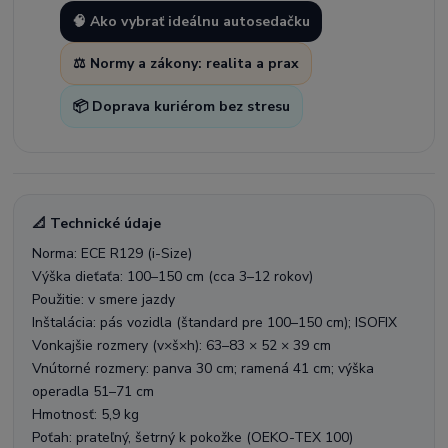
🧠 Ako vybrať ideálnu autosedačku
⚖️ Normy a zákony: realita a prax
📦 Doprava kuriérom bez stresu
📐 Technické údaje
Norma: ECE R129 (i-Size)
Výška dieťaťa: 100–150 cm (cca 3–12 rokov)
Použitie: v smere jazdy
Inštalácia: pás vozidla (štandard pre 100–150 cm); ISOFIX
Vonkajšie rozmery (v×š×h): 63–83 × 52 × 39 cm
Vnútorné rozmery: panva 30 cm; ramená 41 cm; výška
operadla 51–71 cm
Hmotnosť: 5,9 kg
Poťah: prateľný, šetrný k pokožke (OEKO-TEX 100)