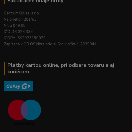
Fakturačné údaje firmy
CentrumKolies, s.r.o.
Na priehon 281/63
Nitra 949 05
IČO: 46 026 339
ICDPH: SK2023190070
Zapísaná v OR OS Nitra oddiel Sro vložka č. 28399/N
Platby kartou online, pri odbere tovaru a aj
kuriérom