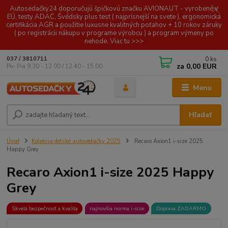
Autosedačky24 doporučujú špičkovú značku AVIONAUT - vyrobené v
EÚ, testy ADAC, Švédsky plus test ( najprísnejší na svete ), ergonomická
certifikácia AGR a použitie luxusne kvalitných poťahov + 10 rokov záruky
( po registrácii nákupu v programe výrobcu ) a program výmeny po
nehode. Viac tu >>>
0
ks
037 / 3810711
za
0,00 EUR
Po- Pia 9.30 - 12.00 / 12.40 - 15.00
Menu
Hľadať
Úvod
Kolekcia detské autosedačky 2025
Recaro Axion1 i-size 2025
Happy Grey
Recaro Axion1 i-size 2025 Happy
Grey
Skvelá bezpečnosť a kvalita
najnovšia norma i-size
Doprava ZADARMO