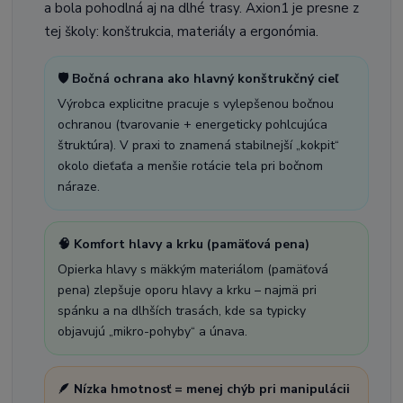
a bola pohodlná aj na dlhé trasy. Axion1 je presne z
tej školy: konštrukcia, materiály a ergonómia.
🛡️ Bočná ochrana ako hlavný konštrukčný cieľ
Výrobca explicitne pracuje s vylepšenou bočnou
ochranou (tvarovanie + energeticky pohlcujúca
štruktúra). V praxi to znamená stabilnejší „kokpit“
okolo dieťaťa a menšie rotácie tela pri bočnom
náraze.
🧠 Komfort hlavy a krku (pamäťová pena)
Opierka hlavy s mäkkým materiálom (pamäťová
pena) zlepšuje oporu hlavy a krku – najmä pri
spánku a na dlhších trasách, kde sa typicky
objavujú „mikro-pohyby“ a únava.
🪶 Nízka hmotnosť = menej chýb pri manipulácii