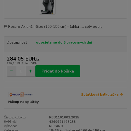
🏁 Recaro Axion1 i-Size (100–150 cm) – ľahká „...
celý popis
Dostupnosť
odosielame do 3 pracovných dní
284,05 EUR
/
ks
230,94 EUR
bez DPH
Pridať do košíka
Splátková kalkulačka
Nákup na splátky
Číslo produktu:
REB1101002.2025
EAN kód:
4260621468238
Výrobca:
RECARO
Kategória:
15-36 kg / i-size od 100 do 150 cm