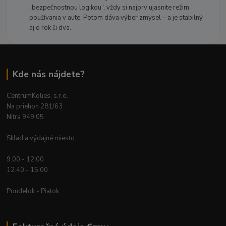
„bezpečnostnou logikou“, vždy si najprv ujasnite režim
používania v aute. Potom dáva výber zmysel – a je stabilný
aj o rok či dva.
Kde nás nájdete?
CentrumKolies, s.r.o.
Na priehon 281/63
Nitra 949 05
Sklad a výdajné miesto
9.00 - 12.00
12.40 - 15.00
Pondelok - Piatok