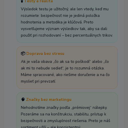
🧪
Testy a realita
Výsledok testu je užitočný, ale len vtedy, keď mu
rozumiete: bezpečnosť nie je jediná položka
hodnotenia a metodika je kľúčová. Preto
vysvetľujeme význam výsledkov tak, aby sa dali
použiť pri rozhodovaní – bez percentuálnych trikov.
📦
Doprava bez stresu
Ak je vaša obava „čo ak sa to poškodí“ alebo „čo
ak mi to nebude sedieť“, je to rozumná otázka.
Máme spracované, ako riešime doručenie a na čo
myslieť pri prevzatí.
🧠
Značky bez marketingu
Nehodnotíme značky podľa „prémiovej“ nálepky.
Pozeráme sa na konštrukciu, stabilitu, prístup k
bezpečnosti a zmysluplnosť riešenia. Preto je náš
sortiment užší – ale konzistentný.