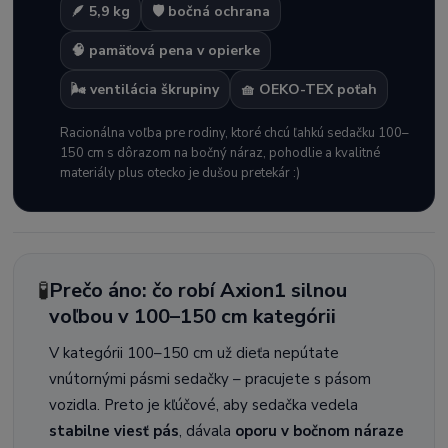
🪶 5,9 kg
🛡️ bočná ochrana
🧠 pamäťová pena v opierke
🌬️ ventilácia škrupiny
🧺 OEKO-TEX poťah
Racionálna voľba pre rodiny, ktoré chcú ľahkú sedačku 100–
150 cm s dôrazom na bočný náraz, pohodlie a kvalitné
materiály plus otecko je dušou pretekár :)
🧪
Prečo áno: čo robí Axion1 silnou
voľbou v 100–150 cm kategórii
V kategórii 100–150 cm už dieťa nepútate
vnútornými pásmi sedačky – pracujete s pásom
vozidla. Preto je kľúčové, aby sedačka vedela
stabilne viesť pás
, dávala
oporu v bočnom náraze