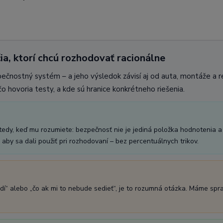
ia, ktorí chcú rozhodovať racionálne
pečnostný systém – a jeho výsledok závisí aj od auta, montáže a 
o hovoria testy, a kde sú hranice konkrétneho riešenia.
vtedy, keď mu rozumiete: bezpečnosť nie je jediná položka hodnotenia a
aby sa dali použiť pri rozhodovaní – bez percentuálnych trikov.
dí“ alebo „čo ak mi to nebude sedieť“, je to rozumná otázka. Máme spr