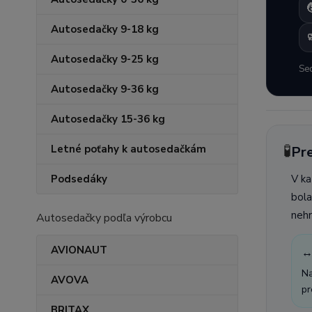
Autosedačky 9-18 kg

Autosedačky 9-25 kg
Sed
Autosedačky 9-36 kg
Autosedačky 15-36 kg
🧪
Letné poťahy k autosedačkám
Pre
V ka
Podsedáky
bola
nehr
Autosedačky podľa výrobcu
AVIONAUT
↔
Na
AVOVA
pr
BRITAX