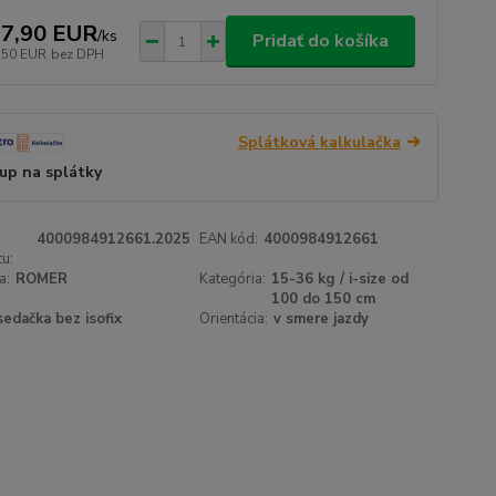
7,90 EUR
/
ks
Pridať do košíka
,50 EUR
bez DPH
Splátková kalkulačka
up na splátky
4000984912661.2025
EAN kód:
4000984912661
u:
a:
ROMER
Kategória:
15-36 kg / i-size od
100 do 150 cm
sedačka bez isofix
Orientácia:
v smere jazdy