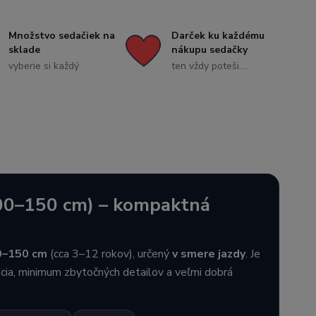
Množstvo sedačiek na
Darček ku každému
sklade
nákupu sedačky
vyberie si každý
ten vždy poteši....
100–150 cm) – kompaktná
0–150 cm
(cca 3–12 rokov), určený
v smere jazdy
. Je
cia, minimum zbytočných detailov a veľmi dobrá