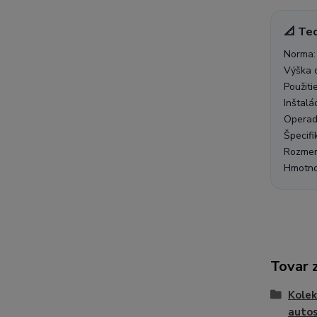
📐 Te
Norma: 
Výška 
Použiti
Inštalá
Operadl
Špecifi
Rozmer
Hmotnos
Tovar 
Kolek
auto