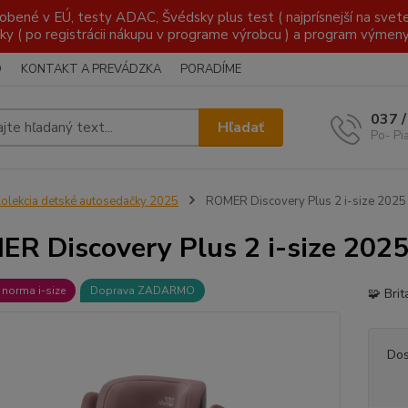
é v EÚ, testy ADAC, Švédsky plus test ( najprísnejší na svete )
ky ( po registrácii nákupu v programe výrobcu ) a program výmen
O
KONTAKT A PREVÁDZKA
PORADÍME
037 
Hľadať
Po- Pi
olekcia detské autosedačky 2025
ROMER Discovery Plus 2 i-size 2025
R Discovery Plus 2 i-size 202
 norma i-size
Doprava ZADARMO
🧩 Bri
Dos