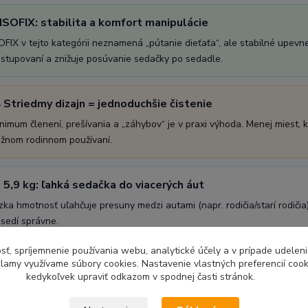
 ISOFIX: stabilita a komfort manipulácie
OFIX v tejto kategórii neznamená „pútanie dieťaťa“, ale stabilné upe
stupovaní a znižuje posúvanie sedačky po sedadle.
 Striedmy dizajn = jednoduchšie čistenie
nimum členení, prešívania a „záhybov“ je v praxi výhoda. Menej miest, 
žnom rodinnom používaní.
 5,9 kg: ľahká sedačka do viacerých áut
zka hmotnosť uľahčuje presuny medzi autami (napr. rodičia/starí rodiči
sedí správne.
sť, spríjemnenie používania webu, analytické účely a v prípade udeleni
eklamy využívame súbory cookies. Nastavenie vlastných preferencií coo
kedykoľvek upraviť odkazom v spodnej časti stránok.