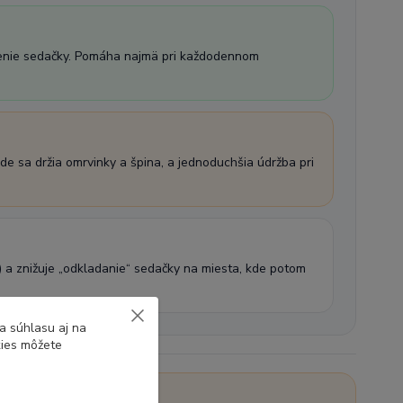
vnenie sedačky. Pomáha najmä pri každodennom
kde sa držia omrvinky a špina, a jednoduchšia údržba pri
a) a znižuje „odkladanie“ sedačky na miesta, kde potom
a súhlasu aj na
kies môžete