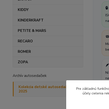

KIDDY
IS
KINDERKRAFT
na
PETITE & MARS

RECARO
Mi
be
ROMER
ZOPA

Ní
Archív autosedačiek
ne
Kolekcia detské autosedačky
Pre základnú funkčno
2025
účely cielenia r