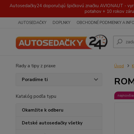
Autosedačky24 doporučujú špičkovú značku AVIONAUT - vyroben
poťahov + 10 rokov záru
AUTOSEDAČKY
DOPLNKY
OBCHODNÉ PODMIENKY A INF
Rady a tipy z praxe
Úvod
K
ROME
Poradíme ti
Katalóg podľa typu
najnovšia
Okamžite k odberu
Detské autosedačky všetky