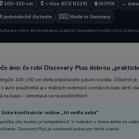
🧒 100–150 cm
🧷 i-Size (ECE R129)
🔒 ISOFIX
↔️ úzka
 jednoduché čistenie
🇩🇪 Made in Germany
ačka pre rodiny, ktoré potrebujú praktický, kompaktný model a chcú značkovú
čo áno: čo robí Discovery Plus dobrou „praktic
tegórii 100–150 cm dieťa pripútavate pásom vozidla. Dôležité je, 
 v aute použiteľná aj v reálnych rodinných scenároch (viac detí, via
á na luxus – zameriava sa na použiteľnosť.
️ Úzka konštrukcia: reálne „tri vedľa seba“
jväčšia sila modelu je kompaktnosť. V rodinách s troma deťmi na zadn
ešívanie. Discovery Plus je navrhnutá práve pre tento scenár.