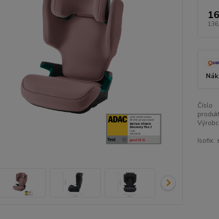
16
136
Nák
Číslo
produkt
Výrobc
Isofix: