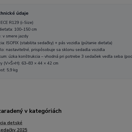
chnické údaje
ECE R129 (i-Size)
dieťaťa: 100–150 cm
e: v smere jazdy
cia: ISOFIX (stabilita sedačky) + pás vozidla (pútanie dieťaťa)
o: nastaviteľné, prispôsobuje sa sklonu sedadla vozidla
kum: úzka konštrukcia – vhodná pri potrebe 3 sedačiek vedľa seba (podľ
y (V×Š×H): 63–83 × 44 × 42 cm
ť: 5,9 kg
zaradený v kategóriách
cia detské
sedačky 2025