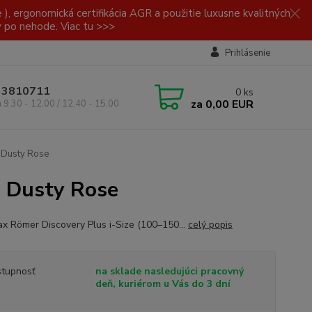
, ergonomická certifikácia AGR a použitie luxusne kvalitných
y po nehode. Viac tu >>>
Prihlásenie
/ 3810711
0
ks
za
0,00 EUR
a 9.30 - 12.00 / 12.40 - 15.00
 Dusty Rose
5 Dusty Rose
tax Römer Discovery Plus i-Size (100–150...
celý popis
tupnosť
na sklade nasledujúci pracovný
deň, kuriérom u Vás do 3 dní