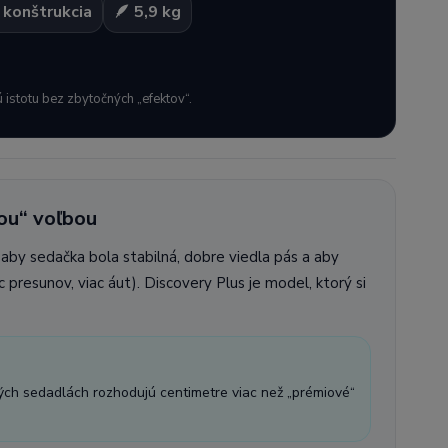
 konštrukcia
🪶 5,9 kg
 istotu bez zbytočných „efektov“.
kou“ voľbou
aby sedačka bola stabilná, dobre viedla pás a aby
c presunov, viac áut). Discovery Plus je model, ktorý si
ých sedadlách rozhodujú centimetre viac než „prémiové“