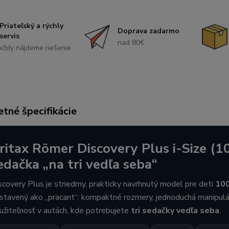
Priateľský a rýchly
Doprava zadarmo
servis
nad 80€
vždy nájdeme riešenie
tné špecifikácie
ritax Römer Discovery Plus i-Size (
edačka „na tri vedľa seba“
scovery Plus je striedmy, prakticky navrhnutý model pre deti
10
stavený ako „pracant“: kompaktné rozmery, jednoduchá manipulá
užiteľnosť v autách, kde potrebujete
tri sedačky vedľa seba
.