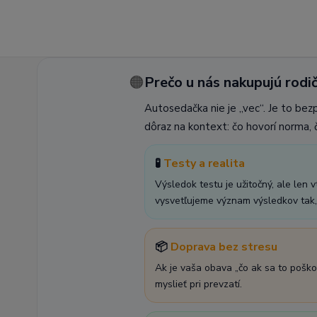
🟠
Prečo u nás nakupujú rodič
Autosedačka nie je „vec“. Je to bez
dôraz na kontext: čo hovorí norma, č
🧪
Testy a realita
Výsledok testu je užitočný, ale len 
vysvetľujeme význam výsledkov tak, 
📦
Doprava bez stresu
Ak je vaša obava „čo ak sa to poško
myslieť pri prevzatí.