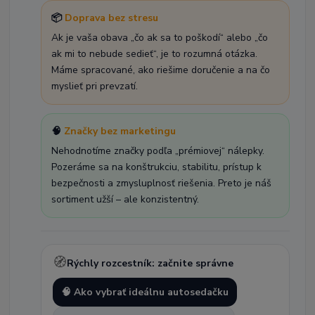
📦
Doprava bez stresu
Ak je vaša obava „čo ak sa to poškodí“ alebo „čo
ak mi to nebude sedieť“, je to rozumná otázka.
Máme spracované, ako riešime doručenie a na čo
myslieť pri prevzatí.
🧠
Značky bez marketingu
Nehodnotíme značky podľa „prémiovej“ nálepky.
Pozeráme sa na konštrukciu, stabilitu, prístup k
bezpečnosti a zmysluplnosť riešenia. Preto je náš
sortiment užší – ale konzistentný.
🧭
Rýchly rozcestník: začnite správne
🧠 Ako vybrať ideálnu autosedačku