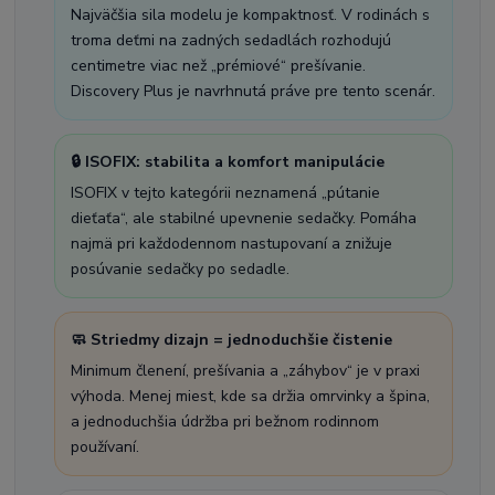
Najväčšia sila modelu je kompaktnosť. V rodinách s
troma deťmi na zadných sedadlách rozhodujú
centimetre viac než „prémiové“ prešívanie.
Discovery Plus je navrhnutá práve pre tento scenár.
🔒 ISOFIX: stabilita a komfort manipulácie
ISOFIX v tejto kategórii neznamená „pútanie
dieťaťa“, ale stabilné upevnenie sedačky. Pomáha
najmä pri každodennom nastupovaní a znižuje
posúvanie sedačky po sedadle.
🧼 Striedmy dizajn = jednoduchšie čistenie
Minimum členení, prešívania a „záhybov“ je v praxi
výhoda. Menej miest, kde sa držia omrvinky a špina,
a jednoduchšia údržba pri bežnom rodinnom
používaní.