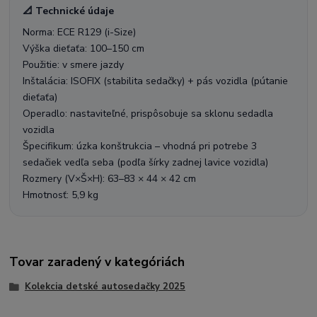
📐 Technické údaje
Norma: ECE R129 (i-Size)
Výška dieťaťa: 100–150 cm
Použitie: v smere jazdy
Inštalácia: ISOFIX (stabilita sedačky) + pás vozidla (pútanie
dieťaťa)
Operadlo: nastaviteľné, prispôsobuje sa sklonu sedadla
vozidla
Špecifikum: úzka konštrukcia – vhodná pri potrebe 3
sedačiek vedľa seba (podľa šírky zadnej lavice vozidla)
Rozmery (V×Š×H): 63–83 × 44 × 42 cm
Hmotnosť: 5,9 kg
Tovar zaradený v kategóriách
Kolekcia detské autosedačky 2025