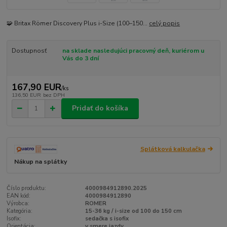
🧩 Britax Römer Discovery Plus i-Size (100–150...
celý popis
Dostupnosť
na sklade nasledujúci pracovný deň, kuriérom u
Vás do 3 dní
167,90 EUR
/
ks
136,50 EUR
bez DPH
Pridať do košíka
Splátková kalkulačka
Nákup na splátky
Číslo produktu:
4000984912890.2025
EAN kód:
4000984912890
Výrobca:
ROMER
Kategória:
15-36 kg / i-size od 100 do 150 cm
Isofix:
sedačka s isofix
Orientácia:
v smere jazdy