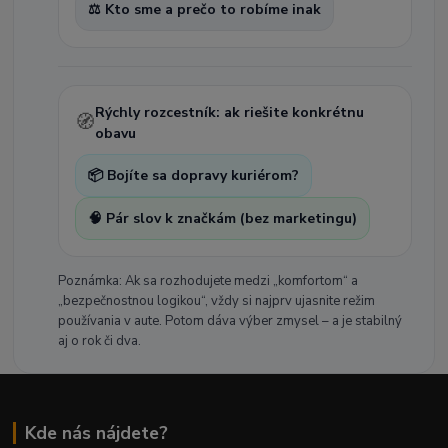
⚖️ Kto sme a prečo to robíme inak
Rýchly rozcestník: ak riešite konkrétnu
🧭
obavu
📦 Bojíte sa dopravy kuriérom?
🧠 Pár slov k značkám (bez marketingu)
Poznámka: Ak sa rozhodujete medzi „komfortom“ a
„bezpečnostnou logikou“, vždy si najprv ujasnite režim
používania v aute. Potom dáva výber zmysel – a je stabilný
aj o rok či dva.
Kde nás nájdete?