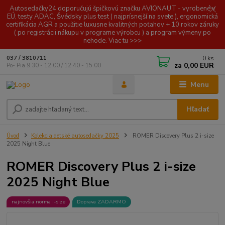
Autosedačky24 doporučujú špičkovú značku AVIONAUT - vyrobené v
EÚ, testy ADAC, Švédsky plus test ( najprísnejší na svete ), ergonomická
certifikácia AGR a použitie luxusne kvalitných poťahov + 10 rokov záruky
( po registrácii nákupu v programe výrobcu ) a program výmeny po
nehode. Viac tu >>>
0
ks
037 / 3810711
za
0,00 EUR
Po- Pia 9.30 - 12.00 / 12.40 - 15.00
Menu
Hľadať
Úvod
Kolekcia detské autosedačky 2025
ROMER Discovery Plus 2 i-size
2025 Night Blue
ROMER Discovery Plus 2 i-size
2025 Night Blue
najnovšia norma i-size
Doprava ZADARMO