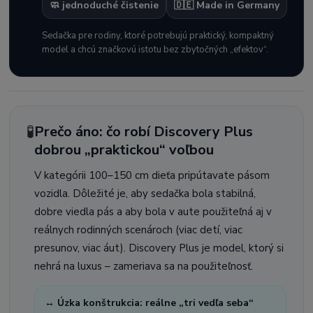
🧼 jednoduché čistenie
🇩🇪 Made in Germany
Sedačka pre rodiny, ktoré potrebujú praktický, kompaktný
model a chcú značkovú istotu bez zbytočných „efektov“.
🧪
Prečo áno: čo robí Discovery Plus
dobrou „praktickou“ voľbou
V kategórii 100–150 cm dieťa pripútavate pásom
vozidla. Dôležité je, aby sedačka bola stabilná,
dobre viedla pás a aby bola v aute použiteľná aj v
reálnych rodinných scenároch (viac detí, viac
presunov, viac áut). Discovery Plus je model, ktorý si
nehrá na luxus – zameriava sa na použiteľnosť.
↔️ Úzka konštrukcia: reálne „tri vedľa seba“