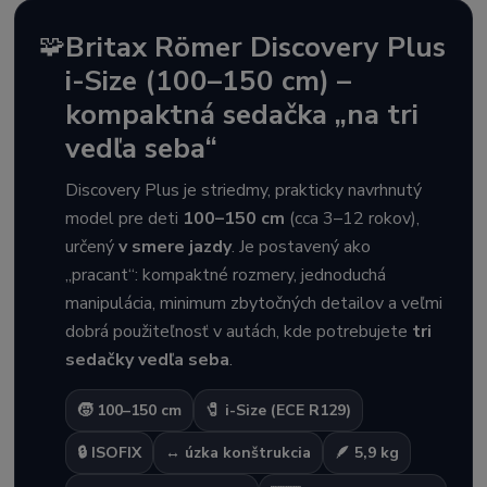
🧩
Britax Römer Discovery Plus
i-Size (100–150 cm) –
kompaktná sedačka „na tri
vedľa seba“
Discovery Plus je striedmy, prakticky navrhnutý
model pre deti
100–150 cm
(cca 3–12 rokov),
určený
v smere jazdy
. Je postavený ako
„pracant“: kompaktné rozmery, jednoduchá
manipulácia, minimum zbytočných detailov a veľmi
dobrá použiteľnosť v autách, kde potrebujete
tri
sedačky vedľa seba
.
🧒 100–150 cm
🧷 i-Size (ECE R129)
🔒 ISOFIX
↔️ úzka konštrukcia
🪶 5,9 kg