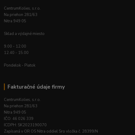
CentrumKolies, s.r.o.
Na priehon 281/63
Nitra 949 05
Sklad a výdajné miesto
9.00 - 12.00
12.40 - 15.00
Pondelok - Piatok
Fakturačné údaje firmy
CentrumKolies, s.r.o.
Na priehon 281/63
Nitra 949 05
IČO: 46 026 339
ICDPH: SK2023190070
Zapísaná v OR OS Nitra oddiel Sro vložka č. 28399/N