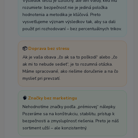
Výsledok testu je užitočný, ale len vtedy, keď mu
rozumiete: bezpečnosť nie je jediná položka
hodnotenia a metodika je kľúčová. Preto
vysvetľujeme význam výsledkov tak, aby sa dali
použiť pri rozhodovaní – bez percentuálnych trikov.
📦
Doprava bez stresu
Ak je vaša obava „čo ak sa to poškodí“ alebo „čo
ak mi to nebude sedieť“, je to rozumná otázka.
Máme spracované, ako riešime doručenie a na čo
myslieť pri prevzatí.
🧠
Značky bez marketingu
Nehodnotíme značky podľa „prémiovej“ nálepky.
Pozeráme sa na konštrukciu, stabilitu, prístup k
bezpečnosti a zmysluplnosť riešenia. Preto je náš
sortiment užší – ale konzistentný.