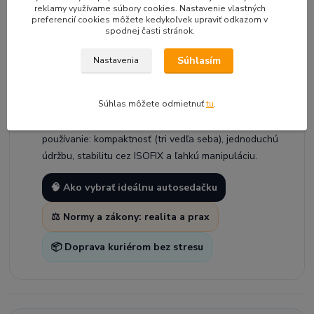
reklamy využívame súbory cookies. Nastavenie vlastných
preferencií cookies môžete kedykoľvek upraviť odkazom v
spodnej časti stránok.
🧭
Prečo Discovery Plus odporúčame u
Súhlasím
Nastavenia
nás
Súhlas môžete odmietnuť
tu
.
Discovery Plus odporúčame rodičom, ktorí chcú
značkovú sedačku 100–150 cm s dôrazom na reálne
používanie: kompaktnosť (tri vedľa seba), jednoduchú
údržbu, stabilitu cez ISOFIX a ľahkú manipuláciu.
🧠 Ako vybrať ideálnu autosedačku
⚖️ Normy a zákony: realita a prax
📦 Doprava kuriérom bez stresu