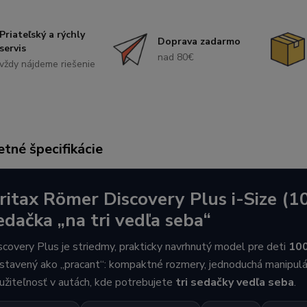
Priateľský a rýchly
Doprava zadarmo
servis
nad 80€
vždy nájdeme riešenie
tné špecifikácie
ritax Römer Discovery Plus i-Size (
edačka „na tri vedľa seba“
scovery Plus je striedmy, prakticky navrhnutý model pre deti
10
stavený ako „pracant“: kompaktné rozmery, jednoduchá manipulá
užiteľnosť v autách, kde potrebujete
tri sedačky vedľa seba
.