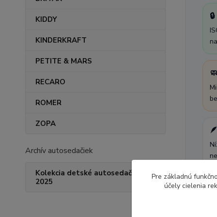

KIDDY
IS
KINDERKRAFT
na
PETITE & MARS

RECARO
Mi
be
ROMER
ZOPA

Ní
Archív autosedačiek
ne
Kolekcia detské autosedačky
Pre základnú funkčno
2025
účely cielenia r