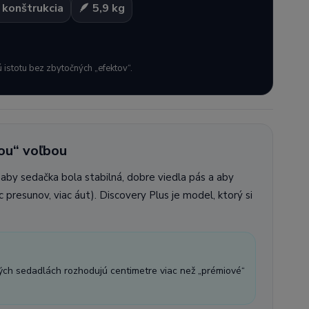
 konštrukcia
🪶 5,9 kg
 istotu bez zbytočných „efektov“.
kou“ voľbou
aby sedačka bola stabilná, dobre viedla pás a aby
c presunov, viac áut). Discovery Plus je model, ktorý si
ých sedadlách rozhodujú centimetre viac než „prémiové“