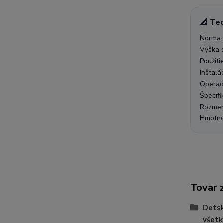
📐 Te
Norma: 
Výška 
Použiti
Inštalá
Operadl
Špecifi
Rozmer
Hmotnos
Tovar 
Dets
všetk