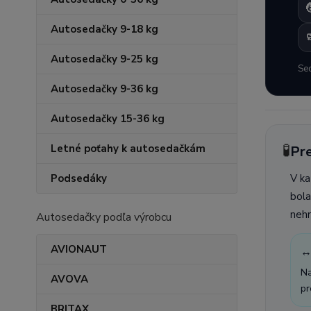
Autosedačky 9-18 kg

Autosedačky 9-25 kg
Sed
Autosedačky 9-36 kg
Autosedačky 15-36 kg
🧪
Letné poťahy k autosedačkám
Pre
V ka
Podsedáky
bola
nehr
Autosedačky podľa výrobcu
AVIONAUT
↔
Na
AVOVA
pr
BRITAX