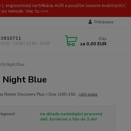
, ergonomická certifikácia AGR a použitie luxusne kvalitných
y po nehode. Viac tu >>>
Prihlásenie
/ 3810711
0
ks
za
0,00 EUR
a 9.30 - 12.00 / 12.40 - 15.00
026 Night Blue
 Night Blue
tax Römer Discovery Plus i-Size (100–150...
celý popis
tupnosť
na sklade nasledujúci pracovný
deň, kuriérom u Vás do 3 dní