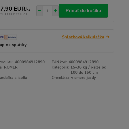
7,90 EUR
/
ks
Pridať do košíka
,50 EUR
bez DPH
Splátková kalkulačka
up na splátky
roduktu:
4000984912890
EAN kód:
4000984912890
a:
ROMER
Kategória:
15-36 kg / i-size od
100 do 150 cm
sedačka s isofix
Orientácia:
v smere jazdy