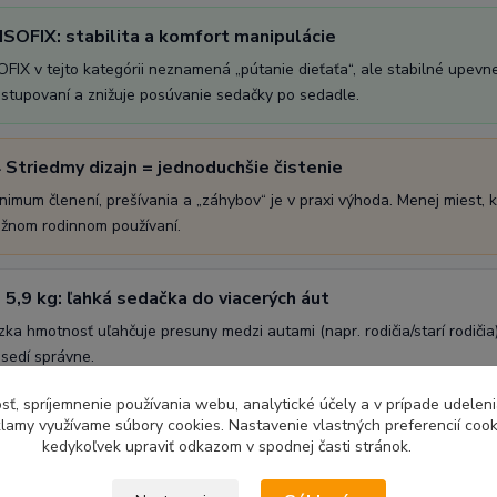
 ISOFIX: stabilita a komfort manipulácie
OFIX v tejto kategórii neznamená „pútanie dieťaťa“, ale stabilné upe
stupovaní a znižuje posúvanie sedačky po sedadle.
 Striedmy dizajn = jednoduchšie čistenie
nimum členení, prešívania a „záhybov“ je v praxi výhoda. Menej miest, 
žnom rodinnom používaní.
 5,9 kg: ľahká sedačka do viacerých áut
zka hmotnosť uľahčuje presuny medzi autami (napr. rodičia/starí rodiči
sedí správne.
sť, spríjemnenie používania webu, analytické účely a v prípade udeleni
eklamy využívame súbory cookies. Nastavenie vlastných preferencií coo
kedykoľvek upraviť odkazom v spodnej časti stránok.