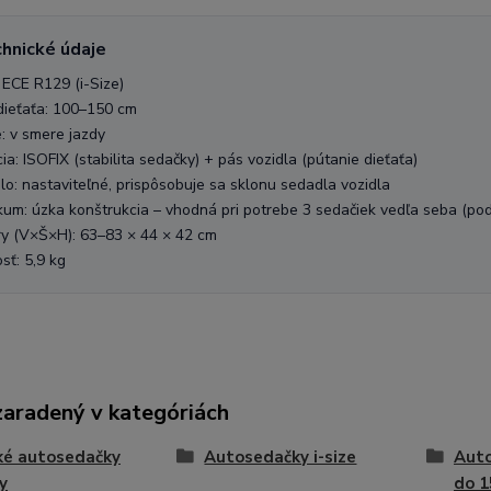
chnické údaje
ECE R129 (i-Size)
dieťaťa: 100–150 cm
e: v smere jazdy
cia: ISOFIX (stabilita sedačky) + pás vozidla (pútanie dieťaťa)
o: nastaviteľné, prispôsobuje sa sklonu sedadla vozidla
kum: úzka konštrukcia – vhodná pri potrebe 3 sedačiek vedľa seba (podľ
y (V×Š×H): 63–83 × 44 × 42 cm
ť: 5,9 kg
zaradený v kategóriách
ké autosedačky
Autosedačky i-size
Auto
y
do 1