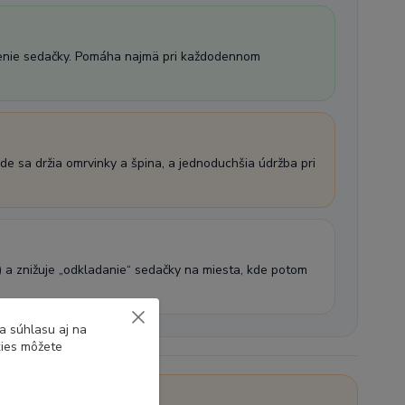
vnenie sedačky. Pomáha najmä pri každodennom
kde sa držia omrvinky a špina, a jednoduchšia údržba pri
a) a znižuje „odkladanie“ sedačky na miesta, kde potom
a súhlasu aj na
kies môžete