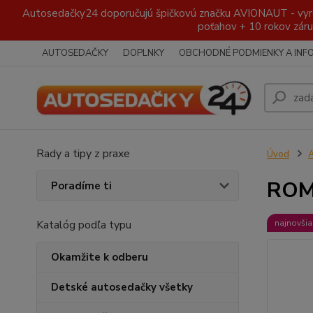
Autosedačky24 doporučujú špičkovú značku AVIONAUT - vyroben
poťahov + 10 rokov záru
AUTOSEDAČKY
DOPLNKY
OBCHODNÉ PODMIENKY A INF
Rady a tipy z praxe
Úvod
A
ROME
Poradíme ti
Katalóg podľa typu
najnovšia
Okamžite k odberu
Detské autosedačky všetky