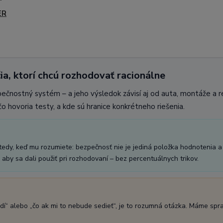
ER
ia, ktorí chcú rozhodovať racionálne
pečnostný systém – a jeho výsledok závisí aj od auta, montáže a 
o hovoria testy, a kde sú hranice konkrétneho riešenia.
vtedy, keď mu rozumiete: bezpečnosť nie je jediná položka hodnotenia a
aby sa dali použiť pri rozhodovaní – bez percentuálnych trikov.
dí“ alebo „čo ak mi to nebude sedieť“, je to rozumná otázka. Máme spr