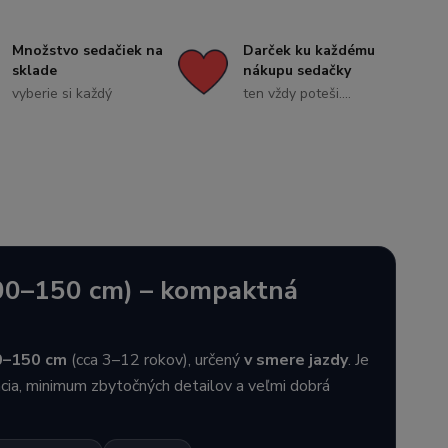
Množstvo sedačiek na
Darček ku každému
sklade
nákupu sedačky
vyberie si každý
ten vždy poteši....
100–150 cm) – kompaktná
0–150 cm
(cca 3–12 rokov), určený
v smere jazdy
. Je
cia, minimum zbytočných detailov a veľmi dobrá