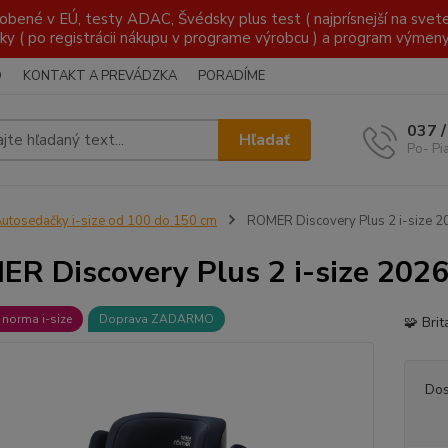
é v EÚ, testy ADAC, Švédsky plus test ( najprísnejší na svete )
ky ( po registrácii nákupu v programe výrobcu ) a program výmen
O
KONTAKT A PREVÁDZKA
PORADÍME
037 
Hľadať
Po- Pi
utosedačky i-size od 100 do 150 cm
ROMER Discovery Plus 2 i-size 2
R Discovery Plus 2 i-size 2026
 norma i-size
Doprava ZADARMO
🧩 Bri
Dos