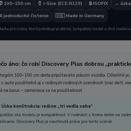
🧒 100–150 cm
🧷 i-Size (ECE R129)
🔒 ISOFIX
↔️ úzka
 jednoduché čistenie
🇩🇪 Made in Germany
ačka pre rodiny, ktoré potrebujú praktický, kompaktný model a chcú značkovú
čo áno: čo robí Discovery Plus dobrou „praktic
tegórii 100–150 cm dieťa pripútavate pásom vozidla. Dôležité je, 
 v aute použiteľná aj v reálnych rodinných scenároch (viac detí, via
á na luxus – zameriava sa na použiteľnosť.
️ Úzka konštrukcia: reálne „tri vedľa seba“
jväčšia sila modelu je kompaktnosť. V rodinách s troma deťmi na zadn
ešívanie. Discovery Plus je navrhnutá práve pre tento scenár.