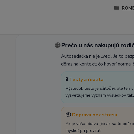
ROM
🟠
Prečo u nás nakupujú rodič
Autosedačka nie je „vec“. Je to bez
dôraz na kontext: čo hovorí norma, č
🧪
Testy a realita
Výsledok testu je užitočný, ale len 
vysvetľujeme význam výsledkov tak, 
📦
Doprava bez stresu
Ak je vaša obava „čo ak sa to poško
myslieť pri prevzatí.