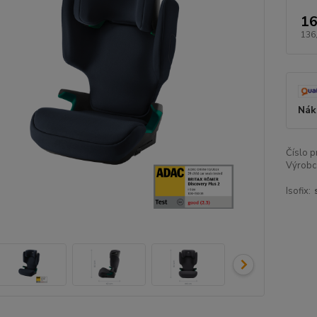
16
136
Nák
Číslo p
Výrobc
Isofix: