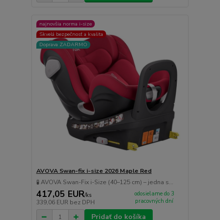
najnovšia norma i-size
Skvelá bezpečnosť a kvalita
Doprava ZADARMO
AVOVA Swan-fix i-size 2026 Maple Red
🧪 AVOVA Swan-Fix i-Size (40–125 cm) – jedna s...
417,05 EUR
odosielame do 3
/
ks
pracovných dní
339,06 EUR
bez DPH
Pridať do košíka