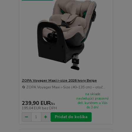
ZOPA Voyager Maxi i-size 2026 Ivory Beige
🔄 ZOPA Voyager Maxi i-Size (40–135 cm) – otoč...
na sklade
nasledujúci pracovný
239,90 EUR
deň, kuriérom u Vás
/
ks
do 3 dní
195,04 EUR
bez DPH
Pridať do košíka