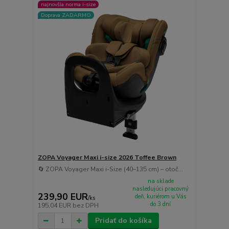
najnovšia norma i-size
Doprava ZADARMO
ZOPA Voyager Maxi i-size 2026 Toffee Brown
🔄 ZOPA Voyager Maxi i-Size (40–135 cm) – otoč...
na sklade
nasledujúci pracovný
239,90 EUR
deň, kuriérom u Vás
/
ks
do 3 dní
195,04 EUR
bez DPH
Pridať do košíka