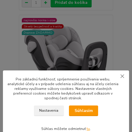
Pridať do košíka
najnovšia norma i-size
Skvelá bezpečnosť a kvalita
Doprava ZADARMO
Pre základnú funkčnosť, spríjemnenie používania webu,
analytické účely a v prípade udelenia súhlasu aj na účely cielenia
reklamy využívame súbory cookies. Nastavenie vlastných
preferencií cookies môžete kedykoľvek upraviť odkazom v
spodnej časti stránok.
AVOVA Swan-fix i-size 2026 Sky Grey
Súhlasím
Nastavenia
🧪 AVOVA Swan-Fix i-Size (40–125 cm) – jedna s...
417,05 EUR
odosielame do 3
/
ks
pracovných dní
339,06 EUR
bez DPH
Súhlas môžete odmietnuť
tu
.