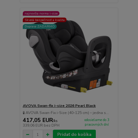
najnovšia norma i-size
Skvelá bezpečnosť a kvalita
Doprava ZADARMO
AVOVA Swan-fix i-size 2026 Pearl Black
🧪 AVOVA Swan-Fix i-Size (40–125 cm) – jedna s...
417,05 EUR
odosielame do 3
/
ks
pracovných dní
339,06 EUR
bez DPH
Pridať do košíka