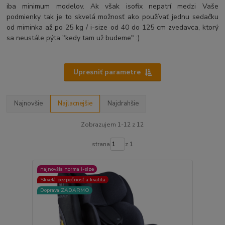
iba minimum modelov. Ak však isofix nepatrí medzi Vaše
podmienky tak je to skvelá možnosť ako používať jednu sedačku
od miminka až po 25 kg / i-size od 40 do 125 cm zvedavca, ktorý
sa neustále pýta "kedy tam už budeme" :)
Upresniť parametre
Najnovšie
Najlacnejšie
Najdrahšie
Zobrazujem 1-12 z 12
strana
z 1
najnovšia norma i-size
Skvelá bezpečnosť a kvalita
Doprava ZADARMO