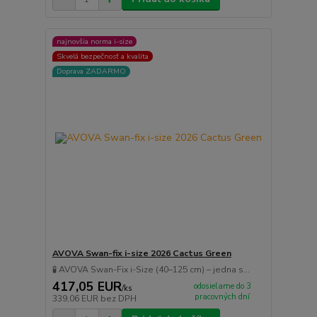
najnovšia norma i-size
Skvelá bezpečnosť a kvalita
Doprava ZADARMO
AVOVA Swan-fix i-size 2026 Cactus Green
🧪 AVOVA Swan-Fix i-Size (40–125 cm) – jedna s...
417,05 EUR
odosielame do 3
/
ks
pracovných dní
339,06 EUR
bez DPH