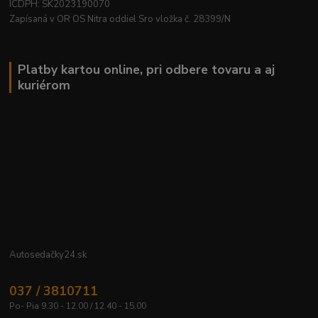
ICDPH: SK2023190070
Zapísaná v OR OS Nitra oddiel Sro vložka č. 28399/N
Platby kartou online, pri odbere tovaru a aj
kuriérom
Autosedačky24.sk
037 / 3810711
Po- Pia 9.30 - 12.00 / 12.40 - 15.00