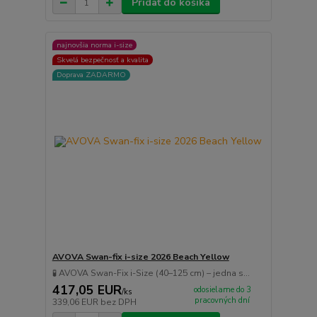
Pridať do košíka
najnovšia norma i-size
Skvelá bezpečnosť a kvalita
Doprava ZADARMO
AVOVA Swan-fix i-size 2026 Beach Yellow
🧪 AVOVA Swan-Fix i-Size (40–125 cm) – jedna s...
417,05 EUR
odosielame do 3
/
ks
pracovných dní
339,06 EUR
bez DPH