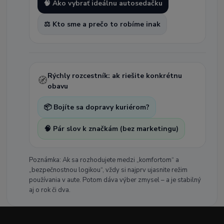
🧠 Ako vybrať ideálnu autosedačku
⚖️ Kto sme a prečo to robíme inak
Rýchly rozcestník: ak riešite konkrétnu
🧭
obavu
📦 Bojíte sa dopravy kuriérom?
🧠 Pár slov k značkám (bez marketingu)
Poznámka: Ak sa rozhodujete medzi „komfortom“ a
„bezpečnostnou logikou“, vždy si najprv ujasnite režim
používania v aute. Potom dáva výber zmysel – a je stabilný
aj o rok či dva.