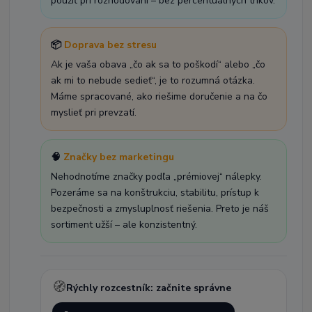
použiť pri rozhodovaní – bez percentuálnych trikov.
📦
Doprava bez stresu
Ak je vaša obava „čo ak sa to poškodí“ alebo „čo
ak mi to nebude sedieť“, je to rozumná otázka.
Máme spracované, ako riešime doručenie a na čo
myslieť pri prevzatí.
🧠
Značky bez marketingu
Nehodnotíme značky podľa „prémiovej“ nálepky.
Pozeráme sa na konštrukciu, stabilitu, prístup k
bezpečnosti a zmysluplnosť riešenia. Preto je náš
sortiment užší – ale konzistentný.
🧭
Rýchly rozcestník: začnite správne