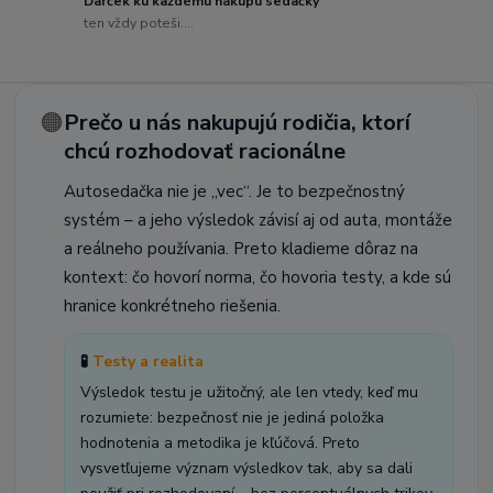
Darček ku každému nákupu sedačky
ten vždy poteši....
🟠
Prečo u nás nakupujú rodičia, ktorí
chcú rozhodovať racionálne
Autosedačka nie je „vec“. Je to bezpečnostný
systém – a jeho výsledok závisí aj od auta, montáže
a reálneho používania. Preto kladieme dôraz na
kontext: čo hovorí norma, čo hovoria testy, a kde sú
hranice konkrétneho riešenia.
🧪
Testy a realita
Výsledok testu je užitočný, ale len vtedy, keď mu
rozumiete: bezpečnosť nie je jediná položka
hodnotenia a metodika je kľúčová. Preto
vysvetľujeme význam výsledkov tak, aby sa dali