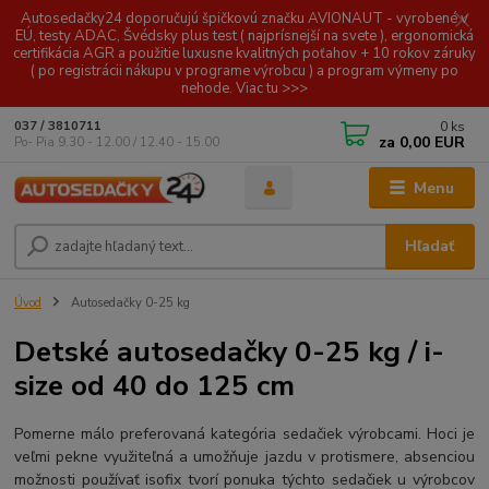
Autosedačky24 doporučujú špičkovú značku AVIONAUT - vyrobené v
EÚ, testy ADAC, Švédsky plus test ( najprísnejší na svete ), ergonomická
certifikácia AGR a použitie luxusne kvalitných poťahov + 10 rokov záruky
( po registrácii nákupu v programe výrobcu ) a program výmeny po
nehode. Viac tu >>>
0
ks
037 / 3810711
za
0,00 EUR
Po- Pia 9.30 - 12.00 / 12.40 - 15.00
Menu
Hľadať
Úvod
Autosedačky 0-25 kg
Detské autosedačky 0-25 kg / i-
size od 40 do 125 cm
Pomerne málo preferovaná kategória sedačiek výrobcami. Hoci je
veľmi pekne využiteľná a umožňuje jazdu v protismere, absenciou
možnosti používať isofix tvorí ponuka týchto sedačiek u výrobcov