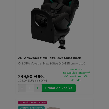
ZOPA Voyager Maxi i-size 2026 Night Black
🔄 ZOPA Voyager Maxi i-Size (40–135 cm) – otoč...
na sklade
nasledujúci pracovný
239,90 EUR
deň, kuriérom u Vás
/
ks
do 3 dní
195,04 EUR
bez DPH
Pridať do košíka
najnovšia norma i-size
Doprava ZADARMO