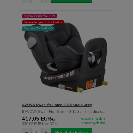
najnovšia norma i-size
Skvelá bezpečnosť a kvalita
Doprava ZADARMO
AVOVA Swan-fix i-size 2026 Koala Grey
🧪 AVOVA Swan-Fix i-Size (40–125 cm) – jedna s...
417,05 EUR
odosielame do 3
/
ks
pracovných dní
339,06 EUR
bez DPH
Pridať do košíka