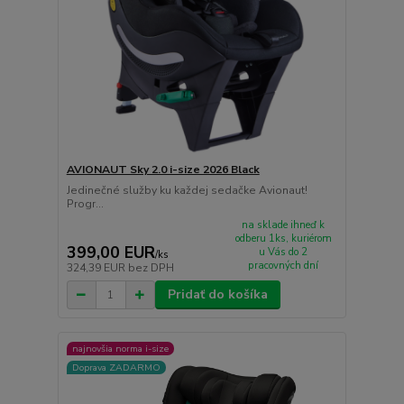
AVIONAUT Sky 2.0 i-size 2026 Black
Jedinečné služby ku každej sedačke Avionaut!
Progr...
na sklade ihneď k
odberu 1ks, kuriérom
399,00 EUR
u Vás do 2
/
ks
pracovných dní
324,39 EUR
bez DPH
Pridať do košíka
najnovšia norma i-size
Doprava ZADARMO