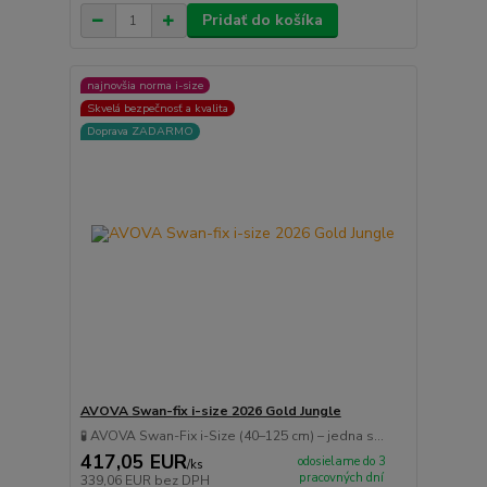
Pridať do košíka
najnovšia norma i-size
Skvelá bezpečnosť a kvalita
Doprava ZADARMO
AVOVA Swan-fix i-size 2026 Gold Jungle
🧪 AVOVA Swan-Fix i-Size (40–125 cm) – jedna s...
417,05 EUR
odosielame do 3
/
ks
pracovných dní
339,06 EUR
bez DPH