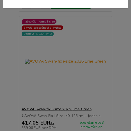
Pridať do košíka
najnovšia norma i-size
Skvelá bezpečnosť a kvalita
Doprava ZADARMO
AVOVA Swan-fix i-size 2026 Lime Green
🧪 AVOVA Swan-Fix i-Size (40–125 cm) – jedna s...
417,05 EUR
odosielame do 3
/
ks
pracovných dní
339,06 EUR
bez DPH